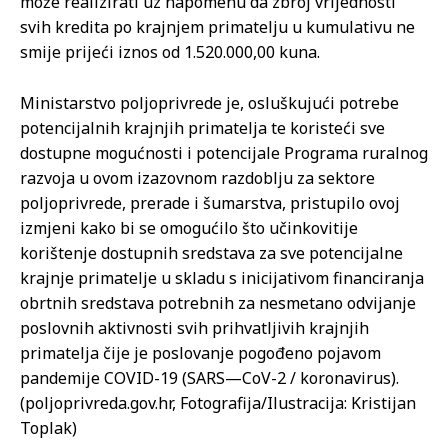
može realizirati uz napomenu da zbroj vrijednosti
svih kredita po krajnjem primatelju u kumulativu ne
smije prijeći iznos od 1.520.000,00 kuna.
Ministarstvo poljoprivrede je, osluškujući potrebe
potencijalnih krajnjih primatelja te koristeći sve
dostupne mogućnosti i potencijale Programa ruralnog
razvoja u ovom izazovnom razdoblju za sektore
poljoprivrede, prerade i šumarstva, pristupilo ovoj
izmjeni kako bi se omogućilo što učinkovitije
korištenje dostupnih sredstava za sve potencijalne
krajnje primatelje u skladu s inicijativom financiranja
obrtnih sredstava potrebnih za nesmetano odvijanje
poslovnih aktivnosti svih prihvatljivih krajnjih
primatelja čije je poslovanje pogođeno pojavom
pandemije COVID-19 (SARS—CoV-2 / koronavirus).
(poljoprivreda.gov.hr, Fotografija/Ilustracija: Kristijan
Toplak)