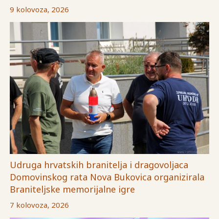
9 kolovoza, 2026
Udruga hrvatskih branitelja i dragovoljaca
Domovinskog rata Nova Bukovica organizirala
Braniteljske memorijalne igre
7 kolovoza, 2026