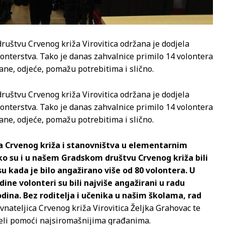
štvu Crvenog križa Virovitica održana je dodjela
olonterstva. Tako je danas zahvalnice primilo 14 volontera
ne, odjeće, pomažu potrebitima i slično.
štvu Crvenog križa Virovitica održana je dodjela
olonterstva. Tako je danas zahvalnice primilo 14 volontera
ne, odjeće, pomažu potrebitima i slično.
ga Crvenog križa i stanovništva u elementarnim
o su i u našem Gradskom društvu Crvenog križa bili
u kada je bilo angažirano više od 80 volontera. U
ne volonteri su bili najviše angažirani u radu
ina. Bez roditelja i učenika u našim školama, rad
avnateljica Crvenog križa Virovitica Željka Grahovac te
jeli pomoći najsiromašnijima građanima.