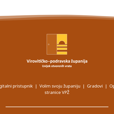
gitalni pristupnik
|
Volim svoju županiju
|
Gradovi
|
Op
stranice VPŽ