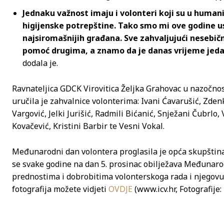
Jednaku važnost imaju i volonteri koji su u humani
higijenske potrepštine. Tako smo mi ove godine usp
najsiromašnijih građana. Sve zahvaljujući nesebično
pomoć drugima, a znamo da je danas vrijeme jeda
dodala je.
Ravnateljica GDCK Virovitica Željka Grahovac u nazočno
uručila je zahvalnice volonterima: Ivani Ćavarušić, Zdenk
Vargović, Jelki Jurišić, Radmili Bićanić, Snježani Čubrlo, V
Kovačević, Kristini Barbir te Vesni Vokal.
Međunarodni dan volontera proglasila je opća skupština
se svake godine na dan 5. prosinac obilježava Međunarod
prednostima i dobrobitima volonterskoga rada i njegovu 
fotografija možete vidjeti
OVDJE
(www.icv.hr, Fotografije: