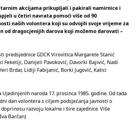
tarnim akcijama prikupljali i pakirali namirnice i
jeli u četiri navrata pomoći više od 90
sti naših volontera koji su odvojili svoje vrijeme za
n od dragocjenijih darova koji možemo darovati –
sti predsjednice GDCK Virovitica Margarete Stanić
i Feketiji, Danijeli Pavoković, Davorki Bajivić, Nadi
eri Brdar, Lidiji Fabijanić, Borki Jugović, Katici
 Ujedinjenih naroda 17. prosinca 1985. godine. Od tada
ni dan volontera s ciljem podsjećanja javnosti o
doprinosu razvoju lokalne i šire zajednice. Više
 Iva Barčan)