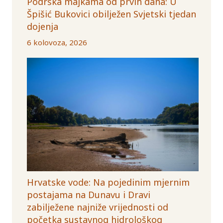
Podrška majkama od prvih dana: U
Špišić Bukovici obilježen Svjetski tjedan
dojenja
6 kolovoza, 2026
Hrvatske vode: Na pojedinim mjernim
postajama na Dunavu i Dravi
zabilježene najniže vrijednosti od
početka sustavnog hidrološkog