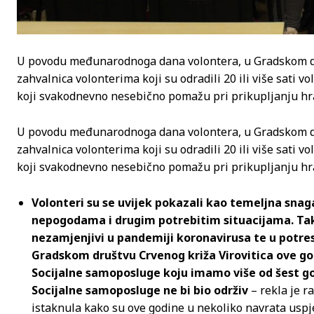
U povodu međunarodnoga dana volontera, u Gradskom dru
zahvalnica volonterima koji su odradili 20 ili više sati v
koji svakodnevno nesebično pomažu pri prikupljanju hra
U povodu međunarodnoga dana volontera, u Gradskom dru
zahvalnica volonterima koji su odradili 20 ili više sati v
koji svakodnevno nesebično pomažu pri prikupljanju hra
Volonteri su se uvijek pokazali kao temeljna sna
nepogodama i drugim potrebitim situacijama. Tak
nezamjenjivi u pandemiji koronavirusa te u potres
Gradskom društvu Crvenog križa Virovitica ove godi
Socijalne samoposluge koju imamo više od šest god
Socijalne samoposluge ne bi bio održiv
– rekla je r
istaknula kako su ove godine u nekoliko navrata usp