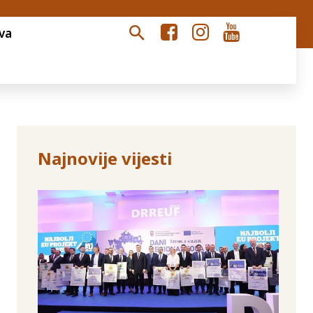
va
Najnovije vijesti