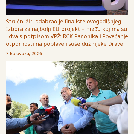
Stručni žiri odabrao je finaliste ovogodišnjeg
Izbora za najbolji EU projekt – među kojima su
i dva s potpisom VPŽ: RCK Panonika i Povećanje
otpornosti na poplave i suše duž rijeke Drave
7 kolovoza, 2026