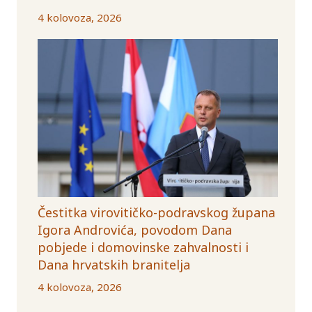
4 kolovoza, 2026
Čestitka virovitičko-podravskog župana
Igora Androvića, povodom Dana
pobjede i domovinske zahvalnosti i
Dana hrvatskih branitelja
4 kolovoza, 2026