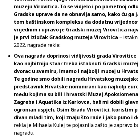
muzeju Virovitica. To se vidjelo i po pametnoj odlu
Gradske uprave da ne obnavlja samo, kako ću ga ja 
tom baštinskom kompleksu da dodatnu vrijednost, a 
vrijednim i upravo je Gradski muzej Virovitica naj
je prvi izložak Gradskog muzeja Virovitica
– istaknu
2022. nagrade rekla:
Ova nagrada doprinosi vidljivosti grada Viroviti
kao najbitniju stvar treba istaknuti Gradski muzej
dvorac u svemiru, imamo i najbolji muzej u Hrvatsk
Te godine smo dobili nagradu Hrvatskog muzejskog
predstavnik Hrvatske nominirani kao najbolji eur
među kojima su bili i hrvatski Muzej Apoksiomena
Zagreba i Aquatika iz Karlovca, baš mi dobili gla
ogroman uspjeh. Osim Gradu Virovitici, koristim pri
divan mladi tim, koji znaju što rade i jako puno i d
rekla je Mihaela Kulej te pojasnila zašto je zapravo 
nagradu.