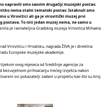
no napravili smo sasvim drugačiji muzejski postav.
itko nema stalni tematski postav. Istaknuli smo
 u Virovitici ali ga je virovitički muzej prvi
og postava. To niti jedan muzej nema, ne samo u
snila je ravnateljica Gradskog muzeja Virovitica Mihaela
rad Viroviticu i Hrvatsku, nagrada ŽIVA je i direktna
gradu Europske muzejske akademije.
a tijekom ovog mjeseca od Središnje agencije za
 od bezuvjetnom prihvaćanju trećeg izvješća nakon
tvareni svi pokazatelji zadani u projektu kao što su broj