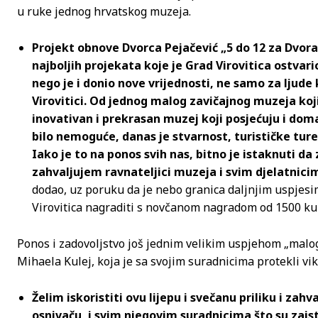
u ruke jednog hrvatskog muzeja.
Projekt obnove Dvorca Pejačević „5 do 12 za Dvorac“
najboljih projekata koje je Grad Virovitica ostvar
nego je i donio nove vrijednosti, ne samo za ljude k
Virovitici. Od jednog malog zavičajnog muzeja koj
inovativan i prekrasan muzej koji posjećuju i domać
bilo nemoguće, danas je stvarnost, turističke ture 
Iako je to na ponos svih nas, bitno je istaknuti da 
zahvaljujem ravnateljici muzeja i svim djelatnic
dodao, uz poruku da je nebo granica daljnjim uspjesi
Virovitica nagraditi s novčanom nagradom od 1500 ku
Ponos i zadovoljstvo još jednim velikim uspjehom „malog 
Mihaela Kulej, koja je sa svojim suradnicima protekli 
Želim iskoristiti ovu lijepu i svečanu priliku i za
osnivaču, i svim njegovim suradnicima što su zai