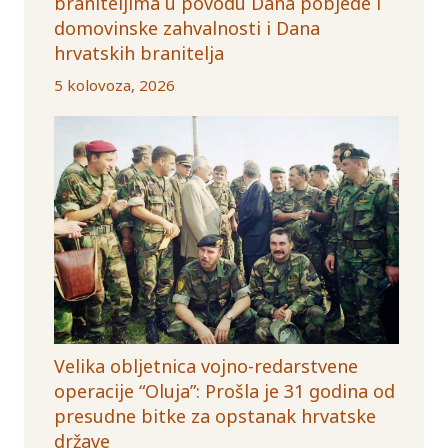
braniteljima u povodu Dana pobjede i
domovinske zahvalnosti i Dana
hrvatskih branitelja
5 kolovoza, 2026
Velika obljetnica vojno-redarstvene
operacije “Oluja”: Prošla je 31 godina od
presudne bitke za opstanak hrvatske
države