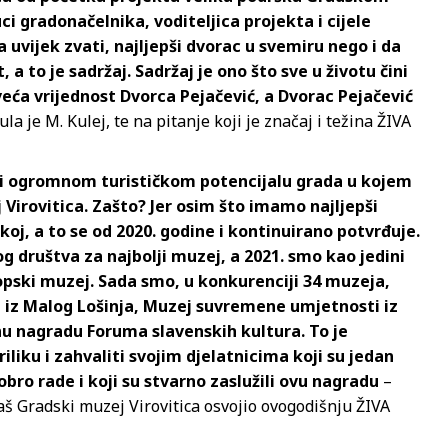
ci gradonačelnika, voditeljica projekta i cijele
uvijek zvati, najljepši dvorac u svemiru nego i da
to je sadržaj. Sadržaj je ono što sve u životu čini
veća vrijednost Dvorca Pejačević, a Dvorac Pejačević
la je M. Kulej, te na pitanje koji je značaj i težina ŽIVA
ce i ogromnom turističkom potencijalu grada u kojem
 Virovitica. Zašto? Jer osim što imamo najljepši
oj, a to se od 2020. godine i kontinuirano potvrđuje.
 društva za najbolji muzej, a 2021. smo kao jedini
opski muzej. Sada smo, u konkurenciji 34 muzeja,
 iz Malog Lošinja, Muzej suvremene umjetnosti iz
vnu nagradu Foruma slavenskih kultura. To je
liku i zahvaliti svojim djelatnicima koji su jedan
obro rade i koji su stvarno zaslužili ovu nagradu
–
baš Gradski muzej Virovitica osvojio ovogodišnju ŽIVA