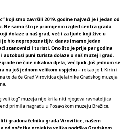
 koji smo završili 2019. godine najveći je i jedan od
io. Ne samo što je promijenio izgled centra grada
oji dolaze u naš grad, već i za ljude koji žive u
i je bio neprepoznatljiv, danas imamo jedan
i stanovnici i turisti. Ono što je prije par godina
i autobusi puni turista dolaze u naš muzej i grad.
zgrade ne čine nikakva djela, već ljudi. Još jednom se
ima na još jednom velikom uspjehu
– rekao je I. Kirin i
ma te da će Grad Virovitica djelatnike Gradskog muzeja
na.
velikog“ muzeja nije krila niti njegova ravnateljica
vikend primila nagradu u Posavskom muzeju Brežice.
hvaliti gradonačelniku grada Virovitice, našem
sta od početka projekta velika podrška Gradskom