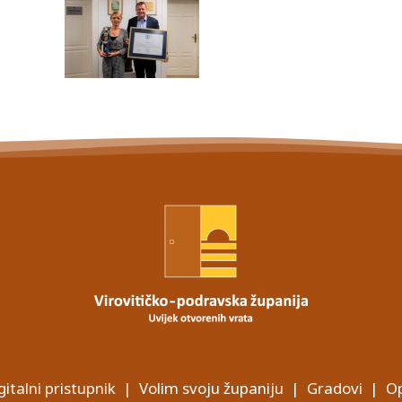
gitalni pristupnik
|
Volim svoju županiju
|
Gradovi
|
Op