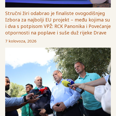
Stručni žiri odabrao je finaliste ovogodišnjeg
Izbora za najbolji EU projekt – među kojima su
i dva s potpisom VPŽ: RCK Panonika i Povećanje
otpornosti na poplave i suše duž rijeke Drave
7 kolovoza, 2026