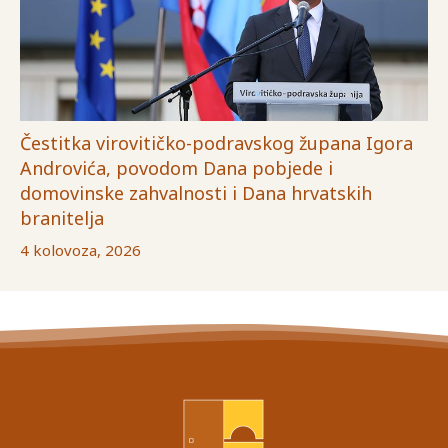
Čestitka virovitičko-podravskog župana Igora
Androvića, povodom Dana pobjede i
domovinske zahvalnosti i Dana hrvatskih
branitelja
4 kolovoza, 2026