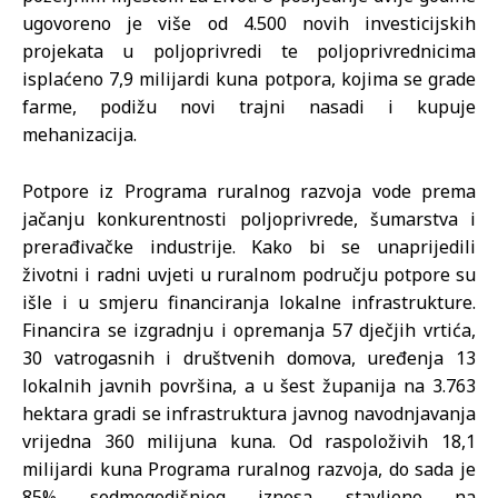
ugovoreno je više od 4.500 novih investicijskih
projekata u poljoprivredi te poljoprivrednicima
isplaćeno 7,9 milijardi kuna potpora, kojima se grade
farme, podižu novi trajni nasadi i kupuje
mehanizacija.
Potpore iz Programa ruralnog razvoja vode prema
jačanju konkurentnosti poljoprivrede, šumarstva i
prerađivačke industrije. Kako bi se unaprijedili
životni i radni uvjeti u ruralnom području potpore su
išle i u smjeru financiranja lokalne infrastrukture.
Financira se izgradnju i opremanja 57 dječjih vrtića,
30 vatrogasnih i društvenih domova, uređenja 13
lokalnih javnih površina, a u šest županija na 3.763
hektara gradi se infrastruktura javnog navodnjavanja
vrijedna 360 milijuna kuna. Od raspoloživih 18,1
milijardi kuna Programa ruralnog razvoja, do sada je
85% sedmogodišnjeg iznosa stavljeno na