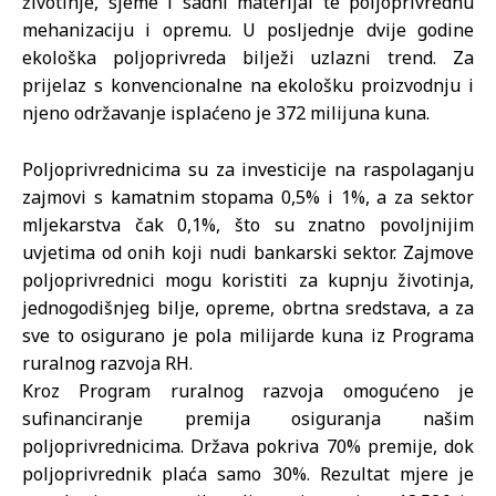
životinje, sjeme i sadni materijal te poljoprivrednu
mehanizaciju i opremu. U posljednje dvije godine
ekološka poljoprivreda bilježi uzlazni trend. Za
prijelaz s konvencionalne na ekološku proizvodnju i
njeno održavanje isplaćeno je 372 milijuna kuna.
Poljoprivrednicima su za investicije na raspolaganju
zajmovi s kamatnim stopama 0,5% i 1%, a za sektor
mljekarstva čak 0,1%, što su znatno povoljnijim
uvjetima od onih koji nudi bankarski sektor. Zajmove
poljoprivrednici mogu koristiti za kupnju životinja,
jednogodišnjeg bilje, opreme, obrtna sredstava, a za
sve to osigurano je pola milijarde kuna iz Programa
ruralnog razvoja RH.
Kroz Program ruralnog razvoja omogućeno je
sufinanciranje premija osiguranja našim
poljoprivrednicima. Država pokriva 70% premije, dok
poljoprivrednik plaća samo 30%. Rezultat mjere je