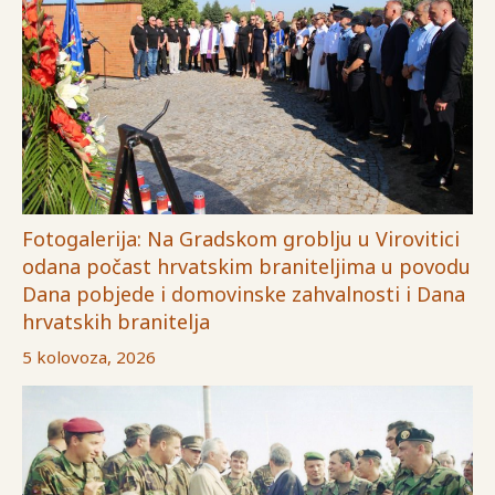
Fotogalerija: Na Gradskom groblju u Virovitici
odana počast hrvatskim braniteljima u povodu
Dana pobjede i domovinske zahvalnosti i Dana
hrvatskih branitelja
5 kolovoza, 2026