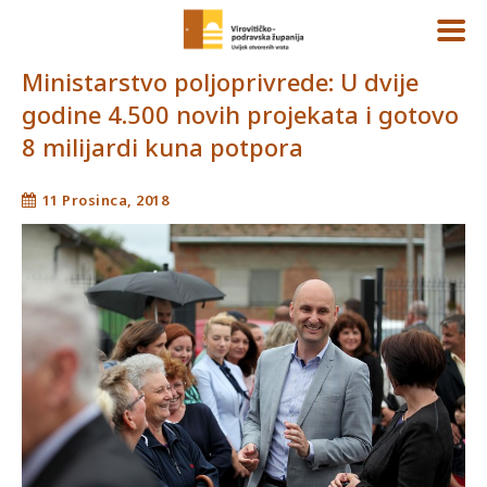
Ministarstvo poljoprivrede: U dvije
godine 4.500 novih projekata i gotovo
8 milijardi kuna potpora
11 Prosinca, 2018