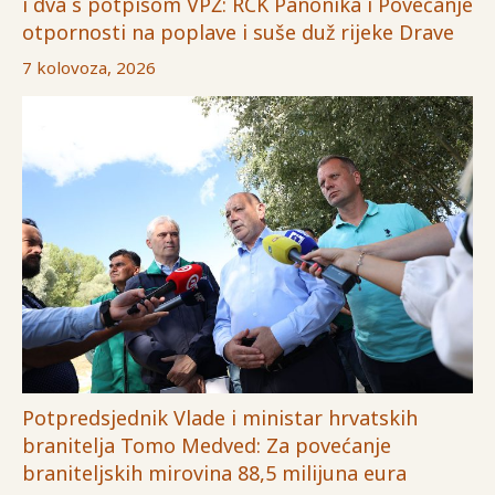
i dva s potpisom VPŽ: RCK Panonika i Povećanje
otpornosti na poplave i suše duž rijeke Drave
7 kolovoza, 2026
Potpredsjednik Vlade i ministar hrvatskih
branitelja Tomo Medved: Za povećanje
braniteljskih mirovina 88,5 milijuna eura