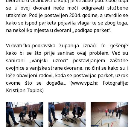
dvoranu u Orahovici u kojoj je stradao pod. Zbog toga
se u ovoj dvorani neće moći odigravati službene
utakmice. Pod je postavljen 2004. godine, a utvrdilo se
kako se ispod parketa pojavila vlaga, te se zbog toga,
na nekoliko mjesta u dvorani „podigao parket“.
Virovitičko-podravska županija iznaći će rješenje
kako bi se što prije sanirao ovaj problem. Već su
sanirani „vanjski uzroci“ postavljanjem zaštitne
ovojnice s vanjske strane dvorane, no čini se kako su i
loše obavljeni radovi, kada se postavljao parket, uzrok
ovome što se događa… (www.vpz.hr, Fotografije:
Kristijan Toplak)