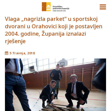
Vlaga „nagrizla parket“ u sportskoj
dvorani u Orahovici koji je postavljen
2004. godine, Županija iznalazi
rješenje
5 Travnja, 2018