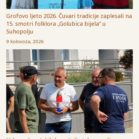
Grofovo ljeto 2026. Čuvari tradicije zaplesali na
15. smotri folklora „Golubica bijela“ u
Suhopolju
9 kolovoza, 2026