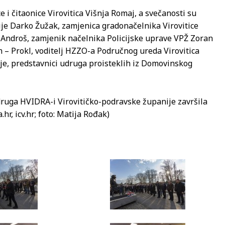
e i čitaonice Virovitica Višnja Romaj, a svečanosti su
ije Darko Žužak, zamjenica gradonačelnika Virovitice
 Androš, zamjenik načelnika Policijske uprave VPŽ Zoran
an – Prokl, voditelj HZZO-a Područnog ureda Virovitica
je, predstavnici udruga proisteklih iz Domovinskog
druga HVIDRA-i Virovitičko-podravske županije završila
hr, icv.hr; foto: Matija Rođak)