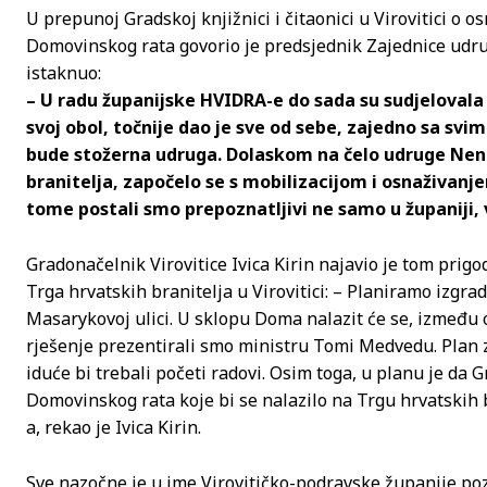
U prepunoj Gradskoj knjižnici i čitaonici u Virovitici o o
Domovinskog rata govorio je predsjednik Zajednice udru
istaknuo:
– U radu županijske HVIDRA-e do sada su sudjelovala č
svoj obol, točnije dao je sve od sebe, zajedno sa sv
bude stožerna udruga. Dolaskom na čelo udruge Nena
branitelja, započelo se s mobilizacijom i osnaživanje
tome postali smo prepoznatljivi ne samo u županiji, 
Gradonačelnik Virovitice Ivica Kirin najavio je tom pri
Trga hrvatskih branitelja u Virovitici: – Planiramo izgr
Masarykovoj ulici. U sklopu Doma nalazit će se, između
rješenje prezentirali smo ministru Tomi Medvedu. Plan za
iduće bi trebali početi radovi. Osim toga, u planu je da
Domovinskog rata koje bi se nalazilo na Trgu hrvatskih 
a, rekao je Ivica Kirin.
Sve nazočne je u ime Virovitičko-podravske županije po