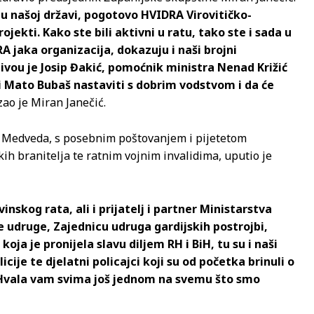
 u našoj državi, pogotovo HVIDRA Virovitičko-
jekti. Kako ste bili aktivni u ratu, tako ste i sada u
 jaka organizacija, dokazuju i naši brojni
vou je Josip Đakić, pomoćnik ministra Nenad Križić
 i Mato Bubaš nastaviti s dobrim vodstvom i da će
zao je Miran Janečić.
e Medveda, s posebnim poštovanjem i pijetetom
kih branitelja te ratnim vojnim invalidima, uputio je
nskog rata, ali i prijatelj i partner Ministarstva
 udruge, Zajednicu udruga gardijskih postrojbi,
ja je pronijela slavu diljem RH i BiH, tu su i naši
olicije te djelatni policajci koji su od početka brinuli o
oj. Hvala vam svima još jednom na svemu što smo