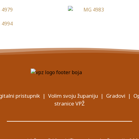
gitalni pristupnik
|
Volim svoju županiju
|
Gradovi
|
Op
stranice VPŽ