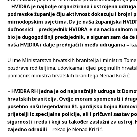
– HVIDRA je najbolje organizirana i ustrojena udruga
podravske županije čiju aktivnost dokazuju i brojni pro
mirnodopskim uvjetima. Da je naša županijska HVIDRA
dužnosnici – predsjednik HVIDRA-e na nacionalnom ni
bio je dugogodišnji predsjednik, a siguran sam da će
naša HVIDRA i dalje prednjačiti među udrugama –
ka
U ime Ministarstva hrvatskih branitelja i ministra Tom
pozdrave roditeljima, udovicama i djeci poginulih hrvats
pomoćnik ministra hrvatskih branitelja Nenad Križić:
– HVIDRA RH jedna je od najsnažnijih udruga iz Domovi
hrvatskih branitelja. Ovdje moram spomenuti i druge
posebno našu legendarnu 81. gardijsku bojnu Kumovi ko
prijatelji iz specijalne policije, ali i pričuvni sastav p
sigurnosti i redu i koji su također zaslužni za ustr
zajedno odradili –
rekao je Nenad Križić.