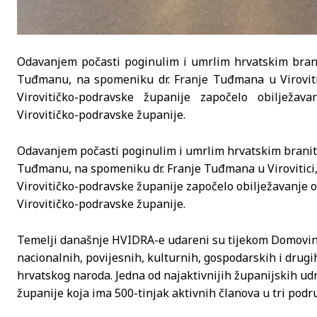
Odavanjem počasti poginulim i umrlim hrvatskim branit
Tuđmanu, na spomeniku dr. Franje Tuđmana u Virovitic
Virovitičko-podravske županije započelo obilježav
Virovitičko-podravske županije.
Odavanjem počasti poginulim i umrlim hrvatskim branite
Tuđmanu, na spomeniku dr. Franje Tuđmana u Virovitici,
Virovitičko-podravske županije započelo obilježavanje 
Virovitičko-podravske županije.
Temelji današnje HVIDRA-e udareni su tijekom Domovins
nacionalnih, povijesnih, kulturnih, gospodarskih i dru
hrvatskog naroda. Jedna od najaktivnijih županijskih u
županije koja ima 500-tinjak aktivnih članova u tri podruž