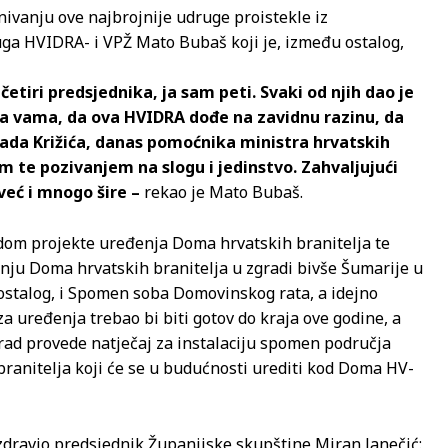
snivanju ove najbrojnije udruge proistekle iz
ga HVIDRA- i VPŽ Mato Bubaš koji je, između ostalog,
etiri predsjednika, ja sam peti. Svaki od njih dao je
ima vama, da ova HVIDRA dođe na zavidnu razinu, da
da Križića, danas pomoćnika ministra hrvatskih
m te pozivanjem na slogu i jedinstvo. Zahvaljujući
već i mnogo šire –
rekao je Mato Bubaš.
godom projekte uređenja Doma hrvatskih branitelja te
adnju Doma hrvatskih branitelja u zgradi bivše Šumarije u
 ostalog, i Spomen soba Domovinskog rata, a idejno
 uređenja trebao bi biti gotov do kraja ove godine, a
 Grad provede natječaj za instalaciju spomen područja
branitelja koji će se u budućnosti urediti kod Doma HV-
zdravio predsjednik Županijske skupštine Miran Janečić: