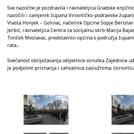
Sve nazočne je pozdravila i ravnateljica Gradske knjižnic
nazočili i zamjenik župana Virovitičko-podravske župan
Vlasta Honjek – Golinac, načelnik Općine Sopje Berislav
Jerbić, ravnateljica Centra za socijalnu skrb Marija Baj
Tonček Moslavac, predstavnici općina s područja župani
rata…
Svečanost obilježavanja obljetnice osnutka Zajednice u
je podjelom priznanja i zahvalnica zaslužnima. (virovitica.