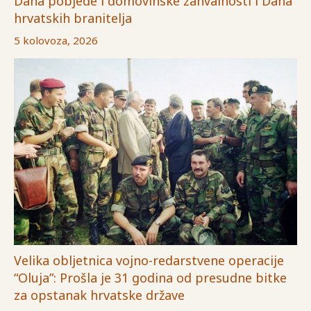
Dana pobjede i domovinske zahvalnosti i Dana
hrvatskih branitelja
5 kolovoza, 2026
Velika obljetnica vojno-redarstvene operacije
“Oluja”: Prošla je 31 godina od presudne bitke
za opstanak hrvatske države