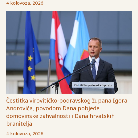
4 kolovoza, 2026
Čestitka virovitičko-podravskog župana Igora
Androvića, povodom Dana pobjede i
domovinske zahvalnosti i Dana hrvatskih
branitelja
4 kolovoza, 2026