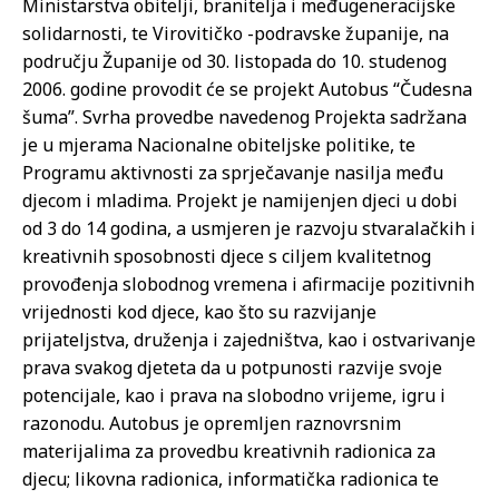
Ministarstva obitelji, branitelja i međugeneracijske
solidarnosti, te Virovitičko -podravske županije, na
području Županije od 30. listopada do 10. studenog
2006. godine provodit će se projekt Autobus “Čudesna
šuma”. Svrha provedbe navedenog Projekta sadržana
je u mjerama Nacionalne obiteljske politike, te
Programu aktivnosti za sprječavanje nasilja među
djecom i mladima. Projekt je namijenjen djeci u dobi
od 3 do 14 godina, a usmjeren je razvoju stvaralačkih i
kreativnih sposobnosti djece s ciljem kvalitetnog
provođenja slobodnog vremena i afirmacije pozitivnih
vrijednosti kod djece, kao što su razvijanje
prijateljstva, druženja i zajedništva, kao i ostvarivanje
prava svakog djeteta da u potpunosti razvije svoje
potencijale, kao i prava na slobodno vrijeme, igru i
razonodu. Autobus je opremljen raznovrsnim
materijalima za provedbu kreativnih radionica za
djecu; likovna radionica, informatička radionica te