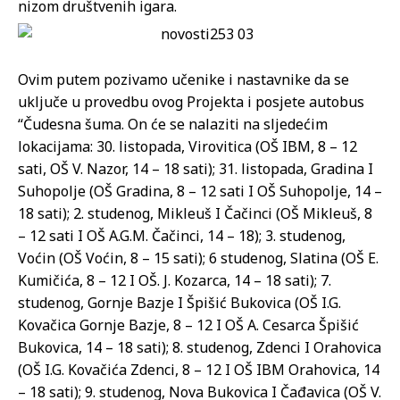
nizom društvenih igara.
Ovim putem pozivamo učenike i nastavnike da se
uključe u provedbu ovog Projekta i posjete autobus
“Čudesna šuma. On će se nalaziti na sljedećim
lokacijama: 30. listopada, Virovitica (OŠ IBM, 8 – 12
sati, OŠ V. Nazor, 14 – 18 sati); 31. listopada, Gradina I
Suhopolje (OŠ Gradina, 8 – 12 sati I OŠ Suhopolje, 14 –
18 sati); 2. studenog, Mikleuš I Čačinci (OŠ Mikleuš, 8
– 12 sati I OŠ A.G.M. Čačinci, 14 – 18); 3. studenog,
Voćin (OŠ Voćin, 8 – 15 sati); 6 studenog, Slatina (OŠ E.
Kumičića, 8 – 12 I OŠ. J. Kozarca, 14 – 18 sati); 7.
studenog, Gornje Bazje I Špišić Bukovica (OŠ I.G.
Kovačica Gornje Bazje, 8 – 12 I OŠ A. Cesarca Špišić
Bukovica, 14 – 18 sati); 8. studenog, Zdenci I Orahovica
(OŠ I.G. Kovačića Zdenci, 8 – 12 I OŠ IBM Orahovica, 14
– 18 sati); 9. studenog, Nova Bukovica I Čađavica (OŠ V.