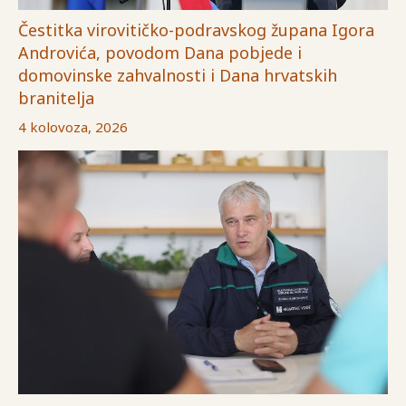
Čestitka virovitičko-podravskog župana Igora
Androvića, povodom Dana pobjede i
domovinske zahvalnosti i Dana hrvatskih
branitelja
4 kolovoza, 2026