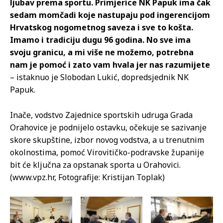
ljubav prema sportu. Primjerice NK Papuk ima čak
sedam momčadi koje nastupaju pod ingerencijom
Hrvatskog nogometnog saveza i sve to košta.
Imamo i tradiciju dugu 96 godina. No sve ima
svoju granicu, a mi više ne možemo, potrebna
nam je pomoć i zato vam hvala jer nas razumijete
– istaknuo je Slobodan Lukić, dopredsjednik NK
Papuk.
Inače, vodstvo Zajednice sportskih udruga Grada
Orahovice je podnijelo ostavku, očekuje se sazivanje
skore skupštine, izbor novog vodstva, a u trenutnim
okolnostima, pomoć Virovitičko-podravske županije
bit će ključna za opstanak sporta u Orahovici.
(www.vpz.hr, Fotografije: Kristijan Toplak)