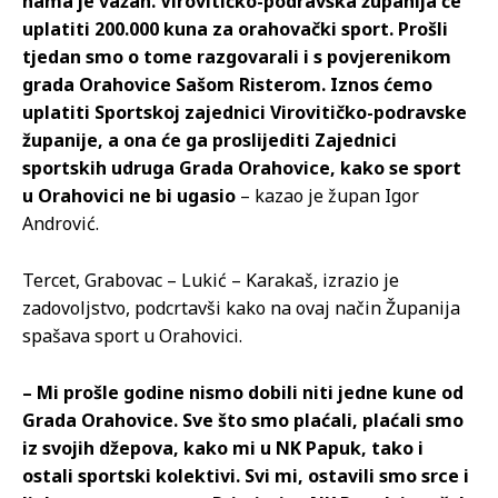
nama je važan. Virovitičko-podravska županija će
uplatiti 200.000 kuna za orahovački sport. Prošli
tjedan smo o tome razgovarali i s povjerenikom
grada Orahovice Sašom Risterom. Iznos ćemo
uplatiti Sportskoj zajednici Virovitičko-podravske
županije, a ona će ga proslijediti Zajednici
sportskih udruga Grada Orahovice, kako se sport
u Orahovici ne bi ugasio
– kazao je župan Igor
Andrović.
Tercet, Grabovac – Lukić – Karakaš, izrazio je
zadovoljstvo, podcrtavši kako na ovaj način Županija
spašava sport u Orahovici.
– Mi prošle godine nismo dobili niti jedne kune od
Grada Orahovice. Sve što smo plaćali, plaćali smo
iz svojih džepova, kako mi u NK Papuk, tako i
ostali sportski kolektivi. Svi mi, ostavili smo srce i