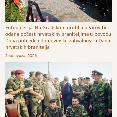
Fotogalerija: Na Gradskom groblju u Virovitici
odana počast hrvatskim braniteljima u povodu
Dana pobjede i domovinske zahvalnosti i Dana
hrvatskih branitelja
5 kolovoza, 2026