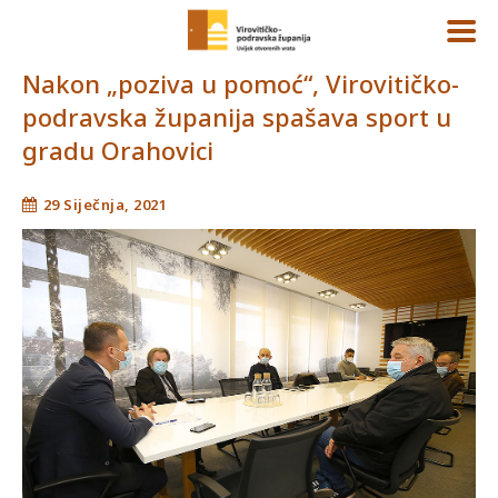
Nakon „poziva u pomoć“, Virovitičko-
podravska županija spašava sport u
gradu Orahovici
29 Siječnja, 2021