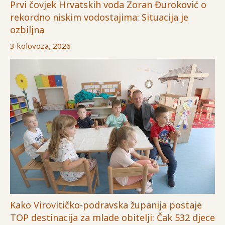
Prvi čovjek Hrvatskih voda Zoran Đuroković o
rekordno niskim vodostajima: Situacija je
ozbiljna
3 kolovoza, 2026
Kako Virovitičko-podravska županija postaje
TOP destinacija za mlade obitelji: Čak 532 djece