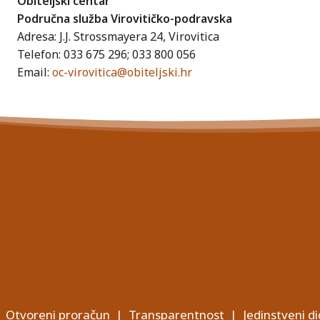
Obiteljski centar
Područna služba Virovitičko-podravska
Adresa: J.J. Strossmayera 24, Virovitica
Telefon: 033 675 296; 033 800 056
Email:
oc-virovitica@obiteljski.hr
Otvoreni proračun
|
Transparentnost
|
Jedinstveni di