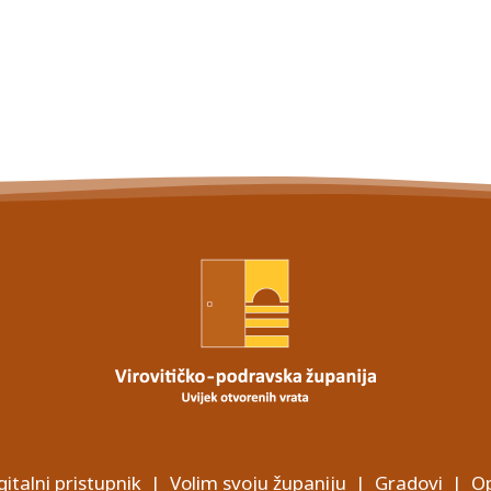
gitalni pristupnik
|
Volim svoju županiju
|
Gradovi
|
Op