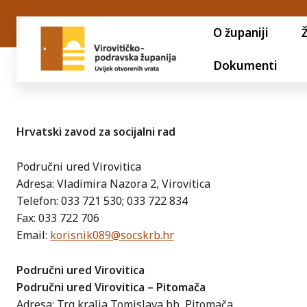
O županiji
Dokumenti
Hrvatski zavod za socijalni rad
Područni ured Virovitica
Adresa: Vladimira Nazora 2, Virovitica
Telefon: 033 721 530; 033 722 834
Fax: 033 722 706
Email:
korisnik089@socskrb.hr
Područni ured Virovitica
Područni ured Virovitica – Pitomača
Adresa: Trg kralja Tomislava bb, Pitomača