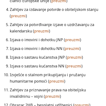
članici Europske unije (
preuzmi
)
Zahtjev za izdavanje potvrde o obiteljskom stanju
(
preuzmi
)
Zahtjev za potvrđivanje izjave o uzdržavanju za
kalendarsku (
preuzmi
)
Izjava o imovini i dohotku JNP (
preuzmi
)
Izjava o imovini i dohotku NN (
preuzmi
)
Izjava o sastavu kućanstva JNP (
preuzmi
)
Izjava o sastavu kućanstva NN (
preuzmi
)
Izvješće o stalnom prikupljanju i pružanju
humanitarne pomoći (
preuzmi
)
Zahtjev za priznavanje prava na obiteljsku
invalidninu – vojni (
preuzmi
)
Obrazac 2HB – besplatni udžbenici (
preuzmi
)