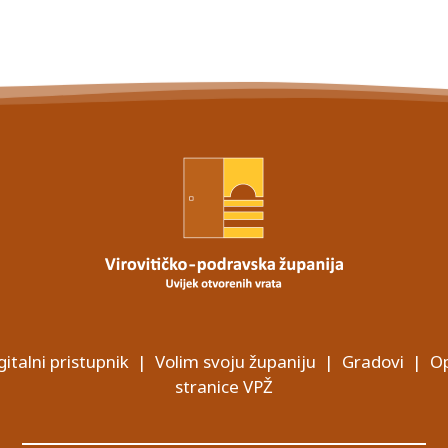
gitalni pristupnik
|
Volim svoju županiju
|
Gradovi
|
Op
stranice VPŽ