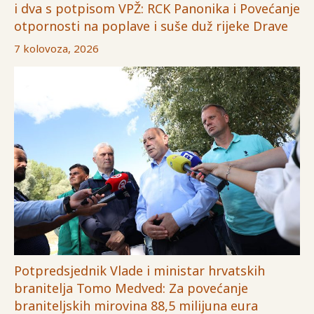
i dva s potpisom VPŽ: RCK Panonika i Povećanje
otpornosti na poplave i suše duž rijeke Drave
7 kolovoza, 2026
Potpredsjednik Vlade i ministar hrvatskih
branitelja Tomo Medved: Za povećanje
braniteljskih mirovina 88,5 milijuna eura