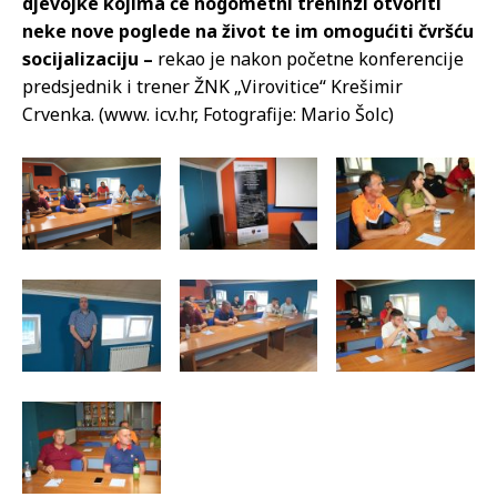
djevojke kojima će nogometni treninzi otvoriti
neke nove poglede na život te im omogućiti čvršću
socijalizaciju –
rekao je nakon početne konferencije
predsjednik i trener ŽNK „Virovitice“ Krešimir
Crvenka. (www. icv.hr, Fotografije: Mario Šolc)