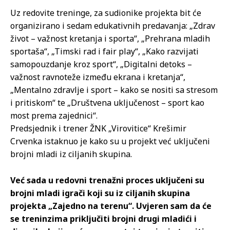
Uz redovite treninge, za sudionike projekta bit će
organizirano i sedam edukativnih predavanja: „Zdrav
život – važnost kretanja i sporta“, „Prehrana mladih
sportaša“, „Timski rad i fair play“, „Kako razvijati
samopouzdanje kroz sport“, „Digitalni detoks –
važnost ravnoteže između ekrana i kretanja“,
„Mentalno zdravlje i sport – kako se nositi sa stresom
i pritiskom“ te „Društvena uključenost – sport kao
most prema zajednici“.
Predsjednik i trener ŽNK „Virovitice“ Krešimir
Crvenka istaknuo je kako su u projekt već uključeni
brojni mladi iz ciljanih skupina.
Već sada u redovni trenažni proces uključeni su
brojni mladi igrači koji su iz ciljanih skupina
projekta „Zajedno na terenu“. Uvjeren sam da će
se treninzima priključiti brojni drugi mladići i