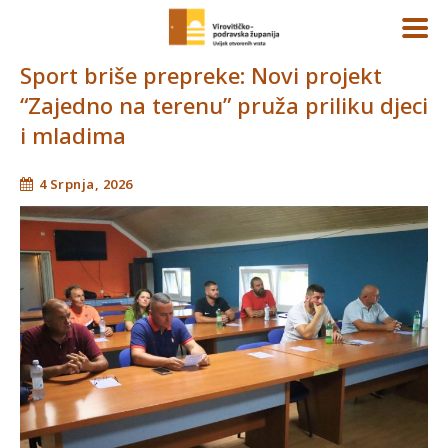
Sport briše prepreke: Novi projekt
“Zajedno na terenu” pruža priliku djeci
i mladima
4 Srpnja, 2026