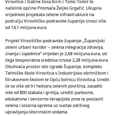
Virovitice i Slatine Ivica Kirin i Tomo Tomić te
načelnik općine Pitomača Željko Grgačić. Ukupna
vrijednost projekata zelene infrastrukture na
području Virovitičko-podravske županije iznosi više
od 14,1 milijuna eura.
Projekt Virovitičko-podravske županije „Županijski
zeleni urbani koridor – zelena integracija zdravlja,
znanja i zajednice“ vrijedan je 2,68 milijuna eura, od
čega bespovratna sredstva iznose 2,28 milijuna eura.
Obuhvaća prostor oko zgrade Županije, kompleks
Tehničke škole Virovitica s Industrijsko-obrtničkom i
Strukovnom školom te Opću bolnicu Virovitica. Uredit
će se više od tri hektara zelenih površina, zasaditi
više od 800 stabala i grmlja, urediti parkovne,
edukativne i senzorno-terapijske zone te postaviti
zelena i solarna oprema uz sustav održivog
upravljanja oborinskim vodama.