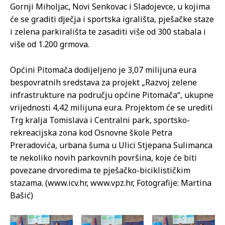
Gornji Miholjac, Novi Senkovac i Sladojevce, u kojima
će se graditi dječja i sportska igrališta, pješačke staze
i zelena parkirališta te zasaditi više od 300 stabala i
više od 1.200 grmova.
Općini Pitomača dodijeljeno je 3,07 milijuna eura
bespovratnih sredstava za projekt „Razvoj zelene
infrastrukture na području općine Pitomača“, ukupne
vrijednosti 4,42 milijuna eura. Projektom će se urediti
Trg kralja Tomislava i Centralni park, sportsko-
rekreacijska zona kod Osnovne škole Petra
Preradovića, urbana šuma u Ulici Stjepana Sulimanca
te nekoliko novih parkovnih površina, koje će biti
povezane drvoredima te pješačko-biciklističkim
stazama. (www.icv.hr, www.vpz.hr, Fotografije: Martina
Bašić)