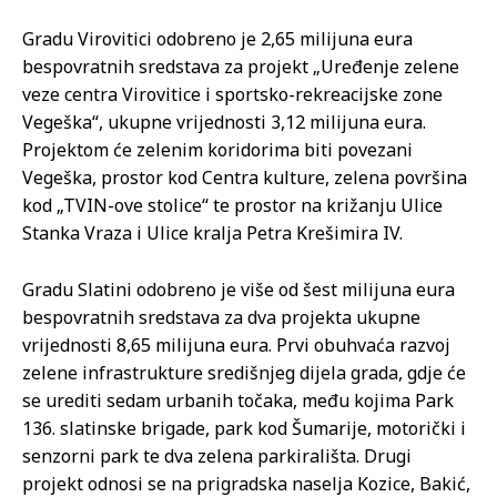
Gradu Virovitici odobreno je 2,65 milijuna eura
bespovratnih sredstava za projekt „Uređenje zelene
veze centra Virovitice i sportsko-rekreacijske zone
Vegeška“, ukupne vrijednosti 3,12 milijuna eura.
Projektom će zelenim koridorima biti povezani
Vegeška, prostor kod Centra kulture, zelena površina
kod „TVIN-ove stolice“ te prostor na križanju Ulice
Stanka Vraza i Ulice kralja Petra Krešimira IV.
Gradu Slatini odobreno je više od šest milijuna eura
bespovratnih sredstava za dva projekta ukupne
vrijednosti 8,65 milijuna eura. Prvi obuhvaća razvoj
zelene infrastrukture središnjeg dijela grada, gdje će
se urediti sedam urbanih točaka, među kojima Park
136. slatinske brigade, park kod Šumarije, motorički i
senzorni park te dva zelena parkirališta. Drugi
projekt odnosi se na prigradska naselja Kozice, Bakić,