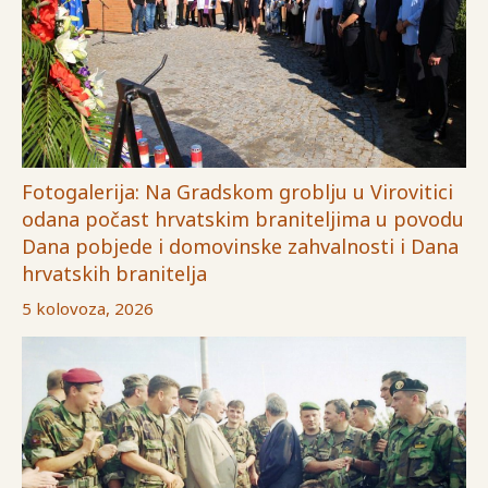
Fotogalerija: Na Gradskom groblju u Virovitici
odana počast hrvatskim braniteljima u povodu
Dana pobjede i domovinske zahvalnosti i Dana
hrvatskih branitelja
5 kolovoza, 2026