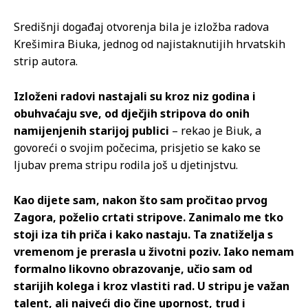
Središnji događaj otvorenja bila je izložba radova
Krešimira Biuka, jednog od najistaknutijih hrvatskih
strip autora.
Izloženi radovi nastajali su kroz niz godina i
obuhvaćaju sve, od dječjih stripova do onih
namijenjenih starijoj publici
– rekao je Biuk, a
govoreći o svojim počecima, prisjetio se kako se
ljubav prema stripu rodila još u djetinjstvu.
Kao dijete sam, nakon što sam pročitao prvog
Zagora, poželio crtati stripove. Zanimalo me tko
stoji iza tih priča i kako nastaju. Ta znatiželja s
vremenom je prerasla u životni poziv. Iako nemam
formalno likovno obrazovanje, učio sam od
starijih kolega i kroz vlastiti rad. U stripu je važan
talent, ali najveći dio čine upornost, trud i