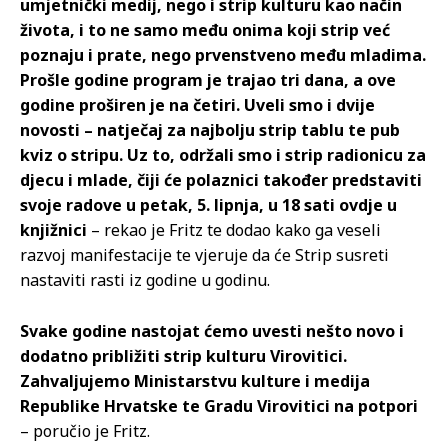
umjetnički medij, nego i strip kulturu kao način
života, i to ne samo među onima koji strip već
poznaju i prate, nego prvenstveno među mladima.
Prošle godine program je trajao tri dana, a ove
godine proširen je na četiri. Uveli smo i dvije
novosti – natječaj za najbolju strip tablu te pub
kviz o stripu. Uz to, održali smo i strip radionicu za
djecu i mlade, čiji će polaznici također predstaviti
svoje radove u petak, 5. lipnja, u 18 sati ovdje u
knjižnici
– rekao je Fritz te dodao kako ga veseli
razvoj manifestacije te vjeruje da će Strip susreti
nastaviti rasti iz godine u godinu.
Svake godine nastojat ćemo uvesti nešto novo i
dodatno približiti strip kulturu Virovitici.
Zahvaljujemo Ministarstvu kulture i medija
Republike Hrvatske te Gradu Virovitici na potpori
– poručio je Fritz.