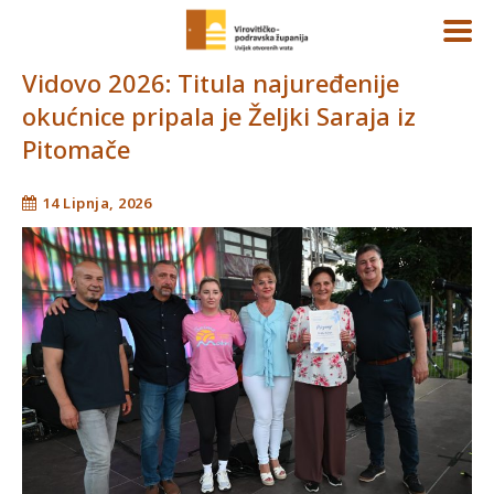
Vidovo 2026: Titula najuređenije
okućnice pripala je Željki Saraja iz
Pitomače
14 Lipnja, 2026