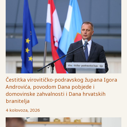
Čestitka virovitičko-podravskog župana Igora
Androvića, povodom Dana pobjede i
domovinske zahvalnosti i Dana hrvatskih
branitelja
4 kolovoza, 2026