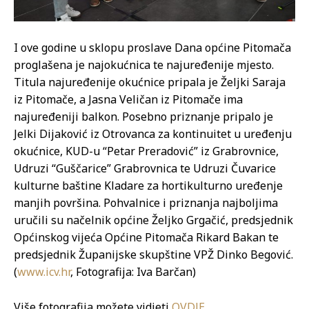
I ove godine u sklopu proslave Dana općine Pitomača
proglašena je najokućnica te najuređenije mjesto.
Titula najuređenije okućnice pripala je Željki Saraja
iz Pitomače, a Jasna Veličan iz Pitomače ima
najuređeniji balkon. Posebno priznanje pripalo je
Jelki Dijaković iz Otrovanca za kontinuitet u uređenju
okućnice, KUD-u “Petar Preradović” iz Grabrovnice,
Udruzi “Guščarice” Grabrovnica te Udruzi Čuvarice
kulturne baštine Kladare za hortikulturno uređenje
manjih površina. Pohvalnice i priznanja najboljima
uručili su načelnik općine Željko Grgačić, predsjednik
Općinskog vijeća Općine Pitomača Rikard Bakan te
predsjednik Županijske skupštine VPŽ Dinko Begović.
(
www.icv.hr
, Fotografija: Iva Barčan)
Više fotografija možete vidjeti
OVDJE