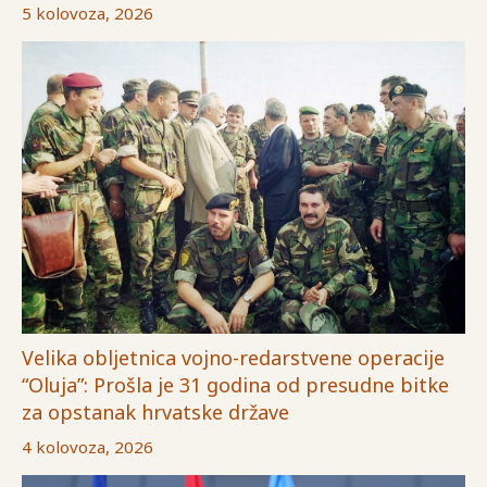
5 kolovoza, 2026
Velika obljetnica vojno-redarstvene operacije
“Oluja”: Prošla je 31 godina od presudne bitke
za opstanak hrvatske države
4 kolovoza, 2026