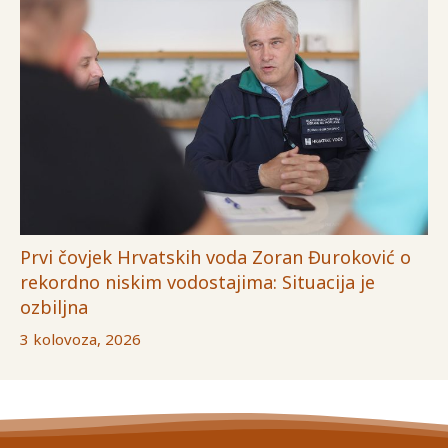
Prvi čovjek Hrvatskih voda Zoran Đuroković o
rekordno niskim vodostajima: Situacija je
ozbiljna
3 kolovoza, 2026