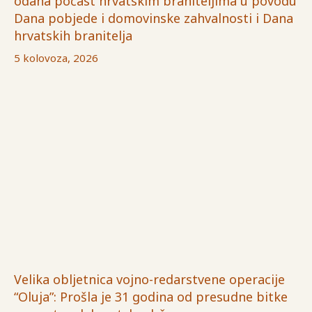
odana počast hrvatskim braniteljima u povodu
Dana pobjede i domovinske zahvalnosti i Dana
hrvatskih branitelja
5 kolovoza, 2026
Velika obljetnica vojno-redarstvene operacije
“Oluja”: Prošla je 31 godina od presudne bitke