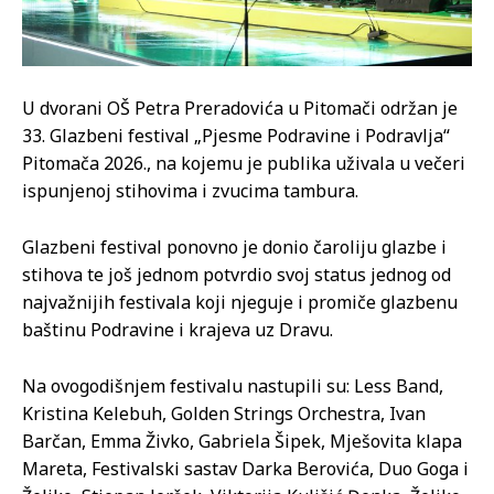
U dvorani OŠ Petra Preradovića u Pitomači održan je
33. Glazbeni festival „Pjesme Podravine i Podravlja“
Pitomača 2026., na kojemu je publika uživala u večeri
ispunjenoj stihovima i zvucima tambura.
Glazbeni festival ponovno je donio čaroliju glazbe i
stihova te još jednom potvrdio svoj status jednog od
najvažnijih festivala koji njeguje i promiče glazbenu
baštinu Podravine i krajeva uz Dravu.
Na ovogodišnjem festivalu nastupili su: Less Band,
Kristina Kelebuh, Golden Strings Orchestra, Ivan
Barčan, Emma Živko, Gabriela Šipek, Mješovita klapa
Mareta, Festivalski sastav Darka Berovića, Duo Goga i