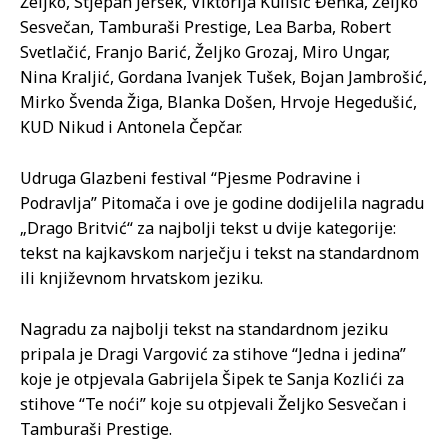
Željko, Stjepan Jeršek, Viktorija Kulišić Đenka, Željko
Sesvečan, Tamburaši Prestige, Lea Barba, Robert
Svetlačić, Franjo Barić, Željko Grozaj, Miro Ungar,
Nina Kraljić, Gordana Ivanjek Tušek, Bojan Jambrošić,
Mirko Švenda Žiga, Blanka Došen, Hrvoje Hegedušić,
KUD Nikud i Antonela Čepčar.
Udruga Glazbeni festival “Pjesme Podravine i
Podravlja” Pitomača i ove je godine dodijelila nagradu
„Drago Britvić“ za najbolji tekst u dvije kategorije:
tekst na kajkavskom narječju i tekst na standardnom
ili književnom hrvatskom jeziku.
Nagradu za najbolji tekst na standardnom jeziku
pripala je Dragi Vargović za stihove “Jedna i jedina”
koje je otpjevala Gabrijela Šipek te Sanja Kozlići za
stihove “Te noći” koje su otpjevali Željko Sesvečan i
Tamburaši Prestige.