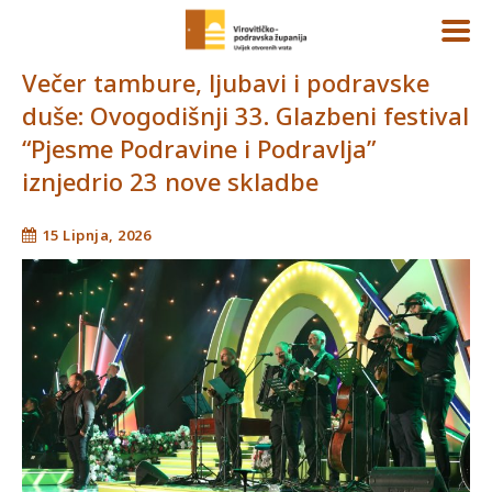
Večer tambure, ljubavi i podravske
duše: Ovogodišnji 33. Glazbeni festival
“Pjesme Podravine i Podravlja”
iznjedrio 23 nove skladbe
15 Lipnja, 2026