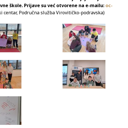
ovne škole. Prijave su već otvorene na e-mailu:
oc-
ki centar, Područna služba Virovitičko-podravska)