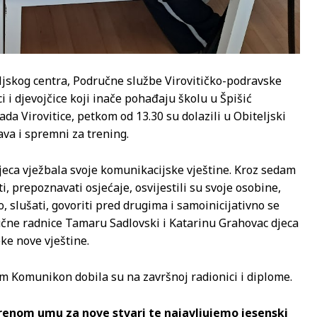
eljskog centra, Područne službe Virovitičko-podravske
i i djevojčice koji inače pohađaju školu u Špišić
ada Virovitice, petkom od 13.30 su dolazili u Obiteljski
ava i spremni za trening.
jeca vježbala svoje komunikacijske vještine. Kroz sedam
, prepoznavati osjećaje, osvijestili su svoje osobine,
o, slušati, govoriti pred drugima i samoinicijativno se
tručne radnice Tamaru Sadlovski i Katarinu Grahovac djeca
ke nove vještine.
m Komunikon dobila su na završnoj radionici i diplome.
renom umu za nove stvari te najavljujemo jesenski