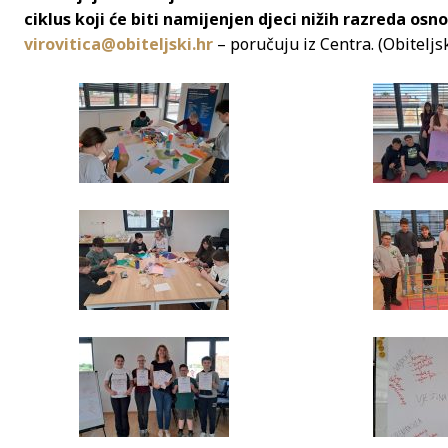
ciklus koji će biti namijenjen djeci nižih razreda osn
virovitica@obiteljski.hr
– poručuju iz Centra. (Obiteljs