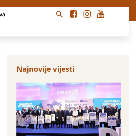
va
Najnovije vijesti