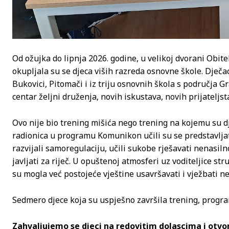
Od ožujka do lipnja 2026. godine, u velikoj dvorani Obit
okupljala su se djeca viših razreda osnovne škole. Dječac
Bukovici, Pitomači i iz triju osnovnih škola s područja Gr
centar željni druženja, novih iskustava, novih prijateljst
Ovo nije bio trening mišića nego trening na kojemu su d
radionica u programu Komunikon učili su se predstavljati
razvijali samoregulaciju, učili sukobe rješavati nenasiln
javljati za riječ. U opuštenoj atmosferi uz voditeljice s
su mogla već postojeće vještine usavršavati i vježbati ne
Sedmero djece koja su uspješno završila trening, progra
Zahvaljujemo se djeci na redovitim dolascima i otvo