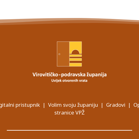
gitalni pristupnik
|
Volim svoju županiju
|
Gradovi
|
Op
stranice VPŽ