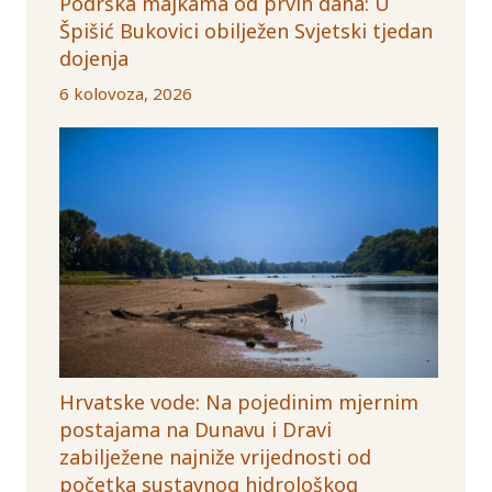
Podrška majkama od prvih dana: U
Špišić Bukovici obilježen Svjetski tjedan
dojenja
6 kolovoza, 2026
Hrvatske vode: Na pojedinim mjernim
postajama na Dunavu i Dravi
zabilježene najniže vrijednosti od
početka sustavnog hidrološkog