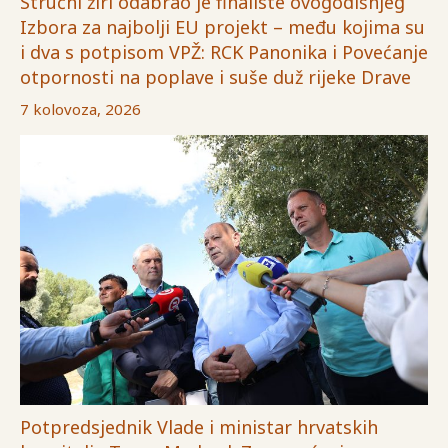
Stručni žiri odabrao je finaliste ovogodišnjeg
Izbora za najbolji EU projekt – među kojima su
i dva s potpisom VPŽ: RCK Panonika i Povećanje
otpornosti na poplave i suše duž rijeke Drave
7 kolovoza, 2026
Potpredsjednik Vlade i ministar hrvatskih