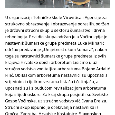
U organizaciji Tehničke škole Virovitica i Agencije za
strukovno obrazovanje i obrazovanje odraslih, održan
je državni stručni skup u sektoru šumarstvo i drvna
tehnologija. Prvi dio skupa održan je u Voćinu gdje je
nastavnik šumarske grupe predmeta Luka Mlinarić,
održao predavanje „Umjetnost okom šumara“, nakon
toga su nastavnici šumarske grupe predmeta iz svih
krajeva Hrvatske obišli arboretum Lisičine u uz
stručno vodstvo voditeljice arboretuma Bojane Ardalić
Filić. Obilaskom arboretuma nastavnici su upoznati s
vrijednim i rijetkim vrstama listača i četinjača, a
upoznati su i s budućom revitalizacijom arboretuma
koja slijedi uskoro. Za kraj skupa posjetili su Svetište
Gospe Voćinske, uz stručno vodstvo vlč. Ivana Ereiza.
Stručni skup ispunio je očekivanja nastavnika iz
Otočca, Zagreba, Hrvatske Kostajnice, Slavonskog