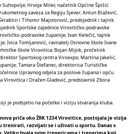
 Suhopolje; Hrvoje Miler, načelnik Općine Špišić
 rukometnog saveza za Regiju Sjever; Antun Blažević,
rablin i Tihomir Majstorović, predsjednik i tajnik
dsjednik Sportske zajednice Virovitičko-podravske
ovitičko-podravske županije; Ivan Kelečić, tajnik
e; Ivica Tomljanović, ravnatelj Osnovne škole Ivane
ehničke škole Virovitica; Bojan Mijok, pročelnik
direktor Sportskog centra Viroexpo; Martina Jakelić,
upanije; Tamara Štefanec, direktorica Turističke
pročelnice Upravnog odjela za poslove župana i opću
a Virovitica i Dražen Gladović, predstavnik Zbora
i je podsjetio na početke i viziju stvaranja kluba.
ova priča oko ŽRK 1234 Virovitice, postojala je vizija
 trenirati, razvijati se i uživati u sportu. Danas s
. Veliko hvala svim trenericama i trenerima koji