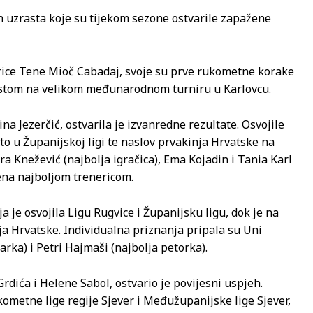
h uzrasta koje su tijekom sezone ostvarile zapažene
ice Tene Mioč Cabadaj, svoje su prve rukometne korake
jestom na velikom međunarodnom turniru u Karlovcu.
a Jezerčić, ostvarila je izvanredne rezultate. Osvojile
o u Županijskoj ligi te naslov prvakinja Hrvatske na
ra Knežević (najbolja igračica), Ema Kojadin i Tania Karl
ena najboljom trenericom.
a je osvojila Ligu Rugvice i Županijsku ligu, dok je na
ja Hrvatske. Individualna priznanja pripala su Uni
tarka) i Petri Hajmaši (najbolja petorka).
rdića i Helene Sabol, ostvario je povijesni uspjeh.
kometne lige regije Sjever i Međužupanijske lige Sjever,