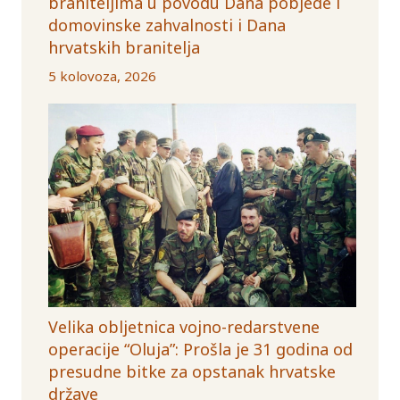
braniteljima u povodu Dana pobjede i
domovinske zahvalnosti i Dana
hrvatskih branitelja
5 kolovoza, 2026
Velika obljetnica vojno-redarstvene
operacije “Oluja”: Prošla je 31 godina od
presudne bitke za opstanak hrvatske
države