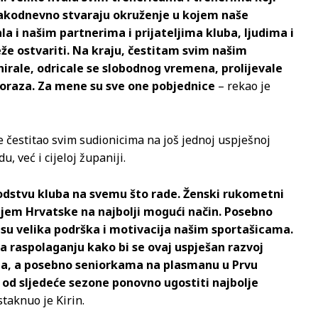
vakodnevno stvaraju okruženje u kojem naše
la i našim partnerima i prijateljima kluba, ljudima i
eže ostvariti. Na kraju, čestitam svim našim
nirale, odricale se slobodnog vremena, prolijevale
 poraza. Za mene su sve one pobjednice
– rekao je
je čestitao svim sudionicima na još jednoj uspješnoj
, već i cijeloj županiji.
odstvu kluba na svemu što rade. Ženski rukometni
iljem Hrvatske na najbolji mogući način. Posebno
 su velika podrška i motivacija našim sportašicama.
i na raspolaganju kako bi se ovaj uspješan razvoj
ma, a posebno seniorkama na plasmanu u Prvu
a od sljedeće sezone ponovno ugostiti najbolje
staknuo je Kirin.