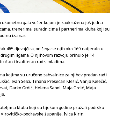
k rukometnu gala večer kojom je zaokružena još jedna
cama, trenerima, suradnicima i partnerima kluba koji su
odinu iza nas.
ak 465 djevojčica, od čega se njih oko 160 natjecalo u
drugim ligama. O njihovom razvoju brinulo je 14
tručan i kvalitetan rad s mladima.
ma kojima su uručene zahvalnice za njihov predan rad i
kšić, Ivan Selci, Tihana Presečan Klešić, Vanja Kelečić,
vat, Darko Grdić, Helena Sabol, Maja Grdić, Maja
ja.
ateljima kluba koji su tijekom godine pružali podršku
 Virovitičko-podravske županije, Ivica Kirin,