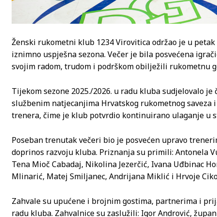
Ženski rukometni klub 1234 Virovitica održao je u peta
iznimno uspješna sezona. Večer je bila posvećena igrači
svojim radom, trudom i podrškom obilježili rukometnu g
Tijekom sezone 2025./2026. u radu kluba sudjelovalo je č
službenim natjecanjima Hrvatskog rukometnog saveza i 
trenera, čime je klub potvrdio kontinuirano ulaganje u s
Poseban trenutak večeri bio je posvećen upravo treneri
doprinos razvoju kluba. Priznanja su primili: Antonela Vu
Tena Mioč Cabadaj, Nikolina Jezerčić, Ivana Uđbinac Hor
Mlinarić, Matej Smiljanec, Andrijana Miklić i Hrvoje Ciko
Zahvale su upućene i brojnim gostima, partnerima i prij
radu kluba. Zahvalnice su zaslužili: Igor Andrović, župan