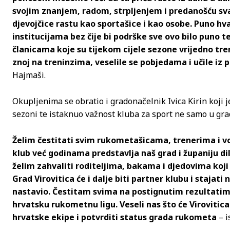
svojim znanjem, radom, strpljenjem i predanošću s
djevojčice rastu kao sportašice i kao osobe. Puno hva
institucijama bez čije bi podrške sve ovo bilo puno t
članicama koje su tijekom cijele sezone vrijedno tre
znoj na treninzima, veselile se pobjedama i učile iz
Hajmaši.
Okupljenima se obratio i gradonačelnik Ivica Kirin koji 
sezoni te istaknuo važnost kluba za sport ne samo u gradu
Želim čestitati svim rukometašicama, trenerima i v
klub već godinama predstavlja naš grad i županiju d
želim zahvaliti roditeljima, bakama i djedovima koji
Grad Virovitica će i dalje biti partner klubu i stajat
nastavio. Čestitam svima na postignutim rezultati
hrvatsku rukometnu ligu. Veseli nas što će Virovitic
hrvatske ekipe i potvrditi status grada rukometa
– i