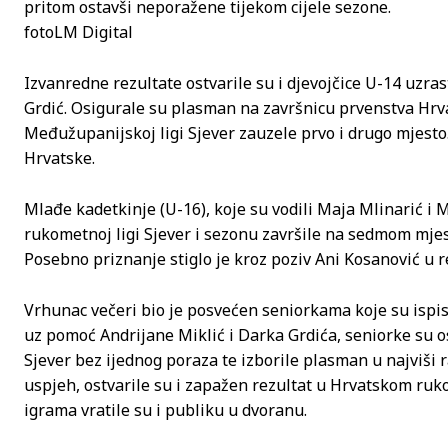
pritom ostavši neporažene tijekom cijele sezone.
fotoLM Digital
Izvanredne rezultate ostvarile su i djevojčice U-14 uzras
Grdić. Osigurale su plasman na završnicu prvenstva Hrvat
Međužupanijskoj ligi Sjever zauzele prvo i drugo mjesto
Hrvatske.
Mlađe kadetkinje (U-16), koje su vodili Maja Mlinarić i M
rukometnoj ligi Sjever i sezonu završile na sedmom mjes
Posebno priznanje stiglo je kroz poziv Ani Kosanović u 
Vrhunac večeri bio je posvećen seniorkama koje su ispis
uz pomoć Andrijane Miklić i Darka Grdića, seniorke su o
Sjever bez ijednog poraza te izborile plasman u najviši 
uspjeh, ostvarile su i zapažen rezultat u Hrvatskom ru
igrama vratile su i publiku u dvoranu.