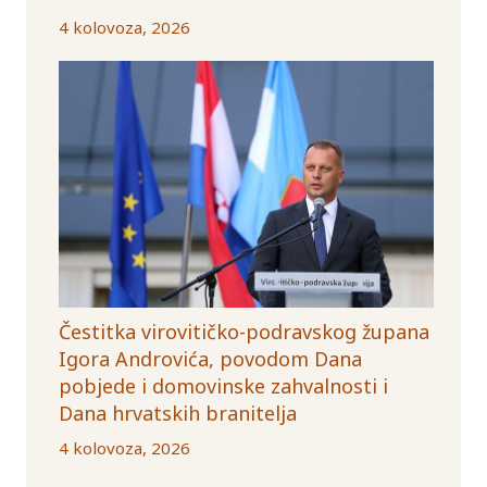
4 kolovoza, 2026
Čestitka virovitičko-podravskog župana
Igora Androvića, povodom Dana
pobjede i domovinske zahvalnosti i
Dana hrvatskih branitelja
4 kolovoza, 2026