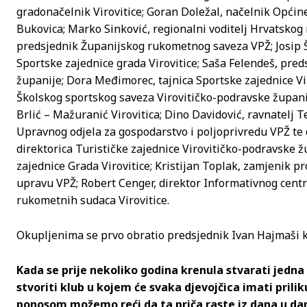
gradonačelnik Virovitice; Goran Doležal, načelnik Općine
Bukovica; Marko Sinković, regionalni voditelj Hrvatskog
predsjednik Županijskog rukometnog saveza VPŽ; Josip Šk
Sportske zajednice grada Virovitice; Saša Felendeš, pre
županije; Dora Međimorec, tajnica Sportske zajednice Vir
Školskog sportskog saveza Virovitičko-podravske županij
Brlić – Mažuranić Virovitica; Dino Davidović, ravnatelj T
Upravnog odjela za gospodarstvo i poljoprivredu VPŽ te 
direktorica Turističke zajednice Virovitičko-podravske ž
zajednice Grada Virovitice; Kristijan Toplak, zamjenik 
upravu VPŽ; Robert Cenger, direktor Informativnog centr
rukometnih sudaca Virovitice.
Okupljenima se prvo obratio predsjednik Ivan Hajmaši koj
Kada se prije nekoliko godina krenula stvarati jedna n
stvoriti klub u kojem će svaka djevojčica imati priliku
ponosom možemo reći da ta priča raste iz dana u dan