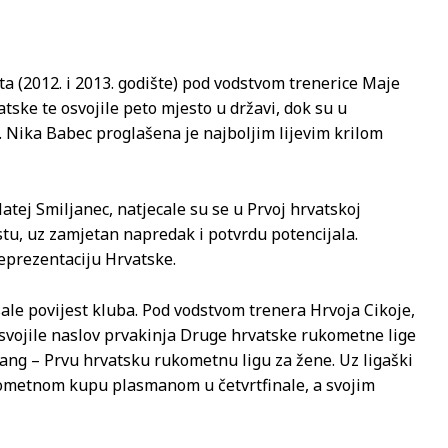
ta (2012. i 2013. godište) pod vodstvom trenerice Maje
ske te osvojile peto mjesto u državi, dok su u
. Nika Babec proglašena je najboljim lijevim krilom
atej Smiljanec, natjecale su se u Prvoj hrvatskoj
tu, uz zamjetan napredak i potvrdu potencijala.
reprezentaciju Hrvatske.
ale povijest kluba. Pod vodstvom trenera Hrvoja Cikoje,
svojile naslov prvakinja Druge hrvatske rukometne lige
rang – Prvu hrvatsku rukometnu ligu za žene. Uz ligaški
kometnom kupu plasmanom u četvrtfinale, a svojim