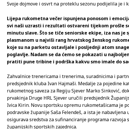
Svoje dojmove i osvrt na proteklu sezonu podijelila je i
Lijepa rukometna večer ispunjena ponosom i emocijam
svi naši uzrasti i rezultati ostvareni tijekom prošle 
minutu slave. Što se tiče seniorske ekipe, iza nas je 
plasmanom u najviši rang hrvatskog ženskog rukome
koje su na parketu ostavljale i posljednji atom sna
poglavlje. Nadam se da ćemo se pokazati u najboljem 
pratiti pune tribine i podrška kakvu smo imale do s
Zahvalnice trenericama i trenerima, suradnicima i part
predsjednik kluba Ivan Hajmaši. Medalje za pojedine kate
rukometnog saveza za Regiju Sjever Marko Sinković, dok
prvakinja Druge HRL Sjever uručili predsjednik Župani
Ivica Kirin. Novu sportsku opremu rukometašicama je pod
podravske županije Saša Felendeš, a ista je nabavljena u
osigurava sredstva za sufinanciranje programa razvoja 
županijskih sportskih zajednica.