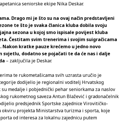
 kapetanica seniorske ekipe Nika Deskar.
a. Drago mi je što su na ovaj način predstavljeni
sezone te što je svaka članica kluba dobila svoju
sjajna sezona u kojoj smo ispisale povijest kluba
ta. Čestitam svim trenerima i svojim suigračicama
ge. Nakon kratke pauze krećemo u jedno novo
svjetlu, dodatno se pojačati te da će nas i dalje
ada
– zaključila je Deskar.
nerima te rukometašicama svih uzrasta uručio je
gorije dodijelio je regionalni voditelj Hrvatskog
 su medalje i pobjednički pehar seniorkama za naslov
jskog rukometnog saveza Antun Blažević i gradonačelnik
ijelio predsjednik Sportske zajednice Virovitičko-
 okviru projekta Ministarstva turizma i sporta, koje
sporta od interesa za lokalnu zajednicu putem