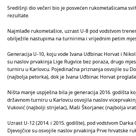
Središnji dio večeri bio je posvećen rukometašicama svi
rezultate.
Najmlađe rukometašice, uzrast U-8 pod vodstvom trener
obilježile nastupima na turnirima i vrijednim petim m
Generacija U-10, koju vode Ivana Uđbinac Horvat i Nikolin
su naslov prvakinja Lige Rugvice bez poraza, drugo mjest
turniru u Karlovcu. Pojedinačna priznanja osvojile su Do
(najbolja petorka), dok je Ivana Uđbinac Horvat proglaš
Ništa manje uspješna bila je generacija 2016. godišta koj
državnom turniru u Karlovcu osvojila naslov viceprvakin
Vuković (najbolji strijelac), Maši Škorjanec (najbolja vra
Uzrast U-12 (2014. i 2015. godište), pod vodstvom Darka G
Djevojčice su osvojile naslov prvakinja Prve hrvatske ru