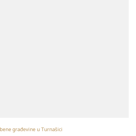
mbene građevine u Turnašici