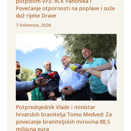
potpisom VPŽ: RCK Panonika i
Povećanje otpornosti na poplave i suše
duž rijeke Drave
7 kolovoza, 2026
Potpredsjednik Vlade i ministar
hrvatskih branitelja Tomo Medved: Za
povećanje braniteljskih mirovina 88,5
milijuna eura