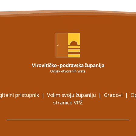
gitalni pristupnik
|
Volim svoju županiju
|
Gradovi
|
Op
stranice VPŽ