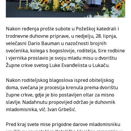
Nakon ređenja prošle subote u Požeškoj katedrali i
trodnevne duhovne priprave, u nedjelju, 28. lipnja,
velečasni Dario Bauman u nazočnosti brojnih
svećenika, kolega s bogoslovije, roditelja, šire rodbine
i vjernika proslavio je svoju mladu misu u dvorištu
Župne crkve svetog Luke Evanđelista u Lukaču.
Nakon roditeljskog blagoslova ispred obiteljskog
doma, svečana je procesija krenula prema dvorištu
župne crkve, gdje je bio postavljen oltar za misno
slavlje. Nadahnutu propovijed održao je duhovnik
mladomisnika, vlč. Ivan Grbešić.
Pred kraj svete mise prigodne darove mladomisniku