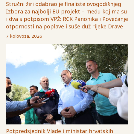
Stručni žiri odabrao je finaliste ovogodišnjeg
Izbora za najbolji EU projekt – među kojima su
i dva s potpisom VPŽ: RCK Panonika i Povećanje
otpornosti na poplave i suše duž rijeke Drave
7 kolovoza, 2026
Potpredsjednik Vlade i ministar hrvatskih