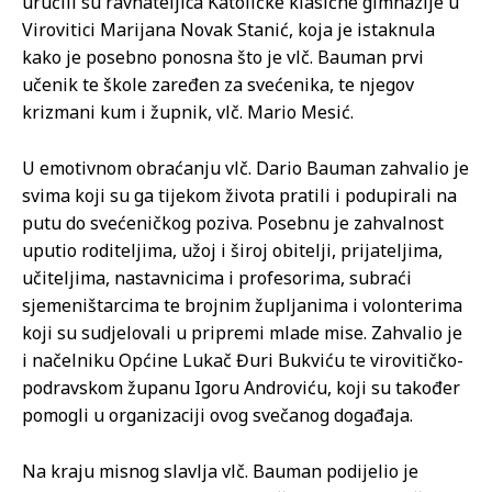
uručili su ravnateljica Katoličke klasične gimnazije u
Virovitici Marijana Novak Stanić, koja je istaknula
kako je posebno ponosna što je vlč. Bauman prvi
učenik te škole zaređen za svećenika, te njegov
krizmani kum i župnik, vlč. Mario Mesić.
U emotivnom obraćanju vlč. Dario Bauman zahvalio je
svima koji su ga tijekom života pratili i podupirali na
putu do svećeničkog poziva. Posebnu je zahvalnost
uputio roditeljima, užoj i široj obitelji, prijateljima,
učiteljima, nastavnicima i profesorima, subraći
sjemeništarcima te brojnim župljanima i volonterima
koji su sudjelovali u pripremi mlade mise. Zahvalio je
i načelniku Općine Lukač Đuri Bukviću te virovitičko-
podravskom županu Igoru Androviću, koji su također
pomogli u organizaciji ovog svečanog događaja.
Na kraju misnog slavlja vlč. Bauman podijelio je