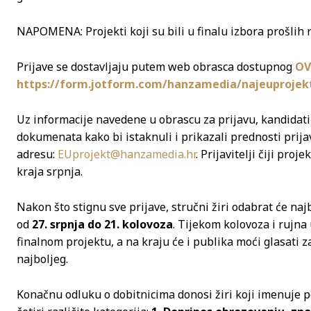
NAPOMENA: Projekti koji su bili u finalu izbora prošlih
Prijave se dostavljaju putem web obrasca dostupnog
OV
https://form.jotform.com/hanzamedia/najeuprojek
Uz informacije navedene u obrascu za prijavu, kandidati 
dokumenata kako bi istaknuli i prikazali prednosti prija
adresu:
EUprojekt@hanzamedia.hr
. Prijavitelji čiji pro
kraja srpnja.
Nakon što stignu sve prijave, stručni žiri odabrat će naj
od
27. srpnja do 21. kolovoza
. Tijekom kolovoza i rujna
finalnom projektu, a na kraju će i publika moći glasati z
najboljeg.
Konačnu odluku o dobitnicima donosi žiri koji imenuje pob