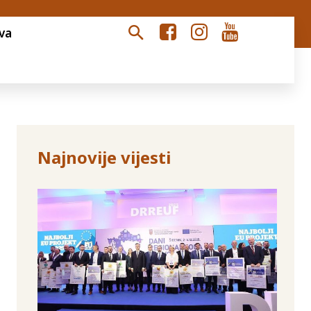
va
Najnovije vijesti