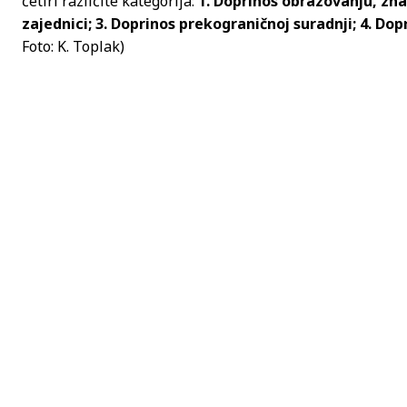
četiri različite kategorija:
1. Doprinos obrazovanju, znan
zajednici; 3. Doprinos prekograničnoj suradnji; 4. Do
Foto: K. Toplak)