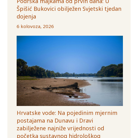
Podrška majkama od prvih dana: U
Špišić Bukovici obilježen Svjetski tjedan
dojenja
6 kolovoza, 2026
Hrvatske vode: Na pojedinim mjernim
postajama na Dunavu i Dravi
zabilježene najniže vrijednosti od
početka sustavnog hidrološkog