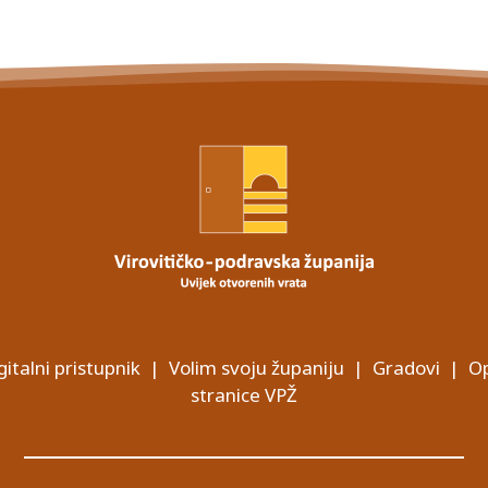
gitalni pristupnik
|
Volim svoju županiju
|
Gradovi
|
Op
stranice VPŽ