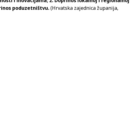
osti i inovacijama; 2. Doprinos lokalnoj i regionalnoj
prinos poduzetništvu.
(Hrvatska zajednica županija,