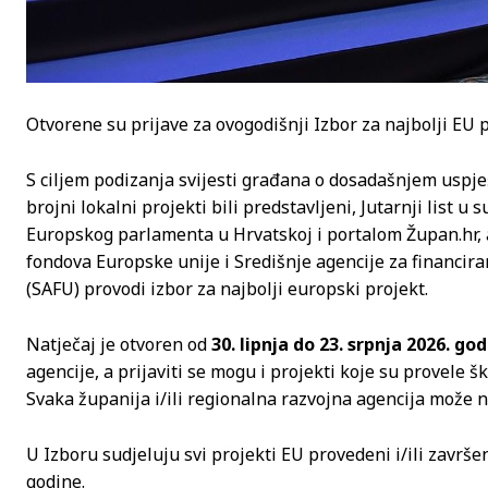
Otvorene su prijave za ovogodišnji Izbor za najbolji EU p
S ciljem podizanja svijesti građana o dosadašnjem uspje
brojni lokalni projekti bili predstavljeni, Jutarnji list
Europskog parlamenta u Hrvatskoj i portalom Župan.hr, a
fondova Europske unije i Središnje agencije za financir
(SAFU) provodi izbor za najbolji europski projekt.
Natječaj je otvoren od
30. lipnja do 23. srpnja 2026. go
agencije, a prijaviti se mogu i projekti koje su provele 
Svaka županija i/ili regionalna razvojna agencija može n
U Izboru sudjeluju svi projekti EU provedeni i/ili završen
godine.