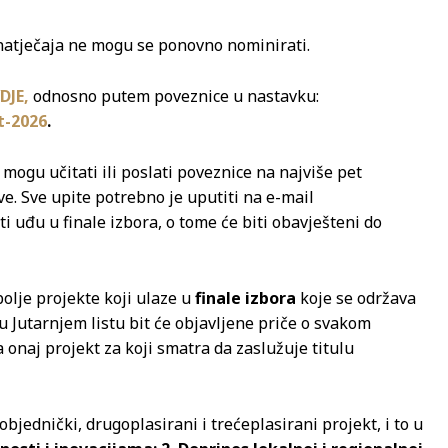
 natječaja ne mogu se ponovno nominirati.
DJE,
odnosno putem poveznice u nastavku:
t-2026
.
mogu učitati ili poslati poveznice na najviše pet
ve. Sve upite potrebno je uputiti na e-mail
jekti uđu u finale izbora, o tome će biti obavješteni do
bolje projekte koji ulaze u
finale izbora
koje se održava
 u Jutarnjem listu bit će objavljene priče o svakom
a onaj projekt za koji smatra da zaslužuje titulu
jednički, drugoplasirani i trećeplasirani projekt, i to u