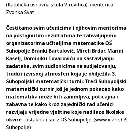
(Katolička osnovna škola Virovitica), mentorica
Zvonka Svat
Čestitamo svim učenicima i njihovim mentorima
na postignutim rezultatima te zahvaljujemo
organizatorima učiteljima matematike OŠ
Suhopolje Branki Bartulović, Mireli Brdar, Marini
Kaselj, Dominiku Tovaroviću na sastavljanju
zadataka, svim sudionicima na sudjelovanju,
trudu i izvrsnoj atmosferi koja je obilježila 3.
Suhopoljski matematički turnir. Treći Suhopoljski
matematički turnir još je jednom pokazao kako
matematika može biti zanimljiva, poticajna i
zabavna te kako kroz zajednički rad učenici
razvijaju vrijedne vještine koje nadilaze školske
okvire
– istaknuli su iz OŠ Suhopolje. (www.icv.hr, OŠ
Suhopolje)