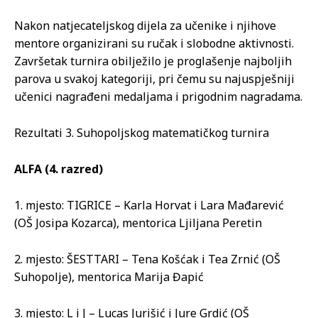
Nakon natjecateljskog dijela za učenike i njihove
mentore organizirani su ručak i slobodne aktivnosti.
Završetak turnira obilježilo je proglašenje najboljih
parova u svakoj kategoriji, pri čemu su najuspješniji
učenici nagrađeni medaljama i prigodnim nagradama.
Rezultati 3. Suhopoljskog matematičkog turnira
ALFA (4. razred)
1. mjesto: TIGRICE – Karla Horvat i Lara Mađarević
(OŠ Josipa Kozarca), mentorica Ljiljana Peretin
2. mjesto: ŠESTTARI – Tena Košćak i Tea Zrnić (OŠ
Suhopolje), mentorica Marija Đapić
3. mjesto: L i J – Lucas Jurišić i Jure Grdić (OŠ