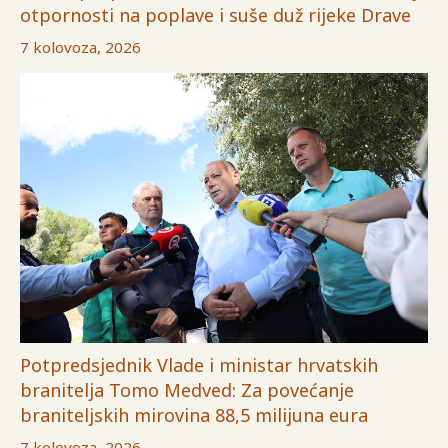
otpornosti na poplave i suše duž rijeke Drave
7 kolovoza, 2026
Potpredsjednik Vlade i ministar hrvatskih
branitelja Tomo Medved: Za povećanje
braniteljskih mirovina 88,5 milijuna eura
7 kolovoza, 2026