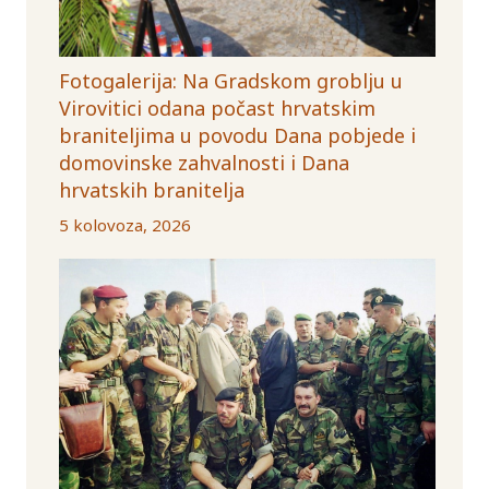
Fotogalerija: Na Gradskom groblju u
Virovitici odana počast hrvatskim
braniteljima u povodu Dana pobjede i
domovinske zahvalnosti i Dana
hrvatskih branitelja
5 kolovoza, 2026