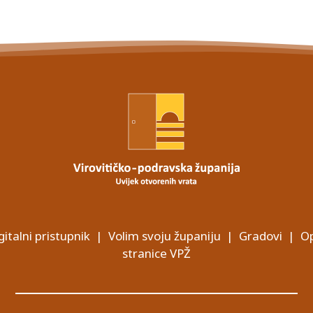
gitalni pristupnik
|
Volim svoju županiju
|
Gradovi
|
Op
stranice VPŽ