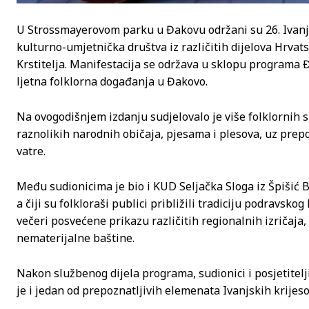
U Strossmayerovom parku u Đakovu održani su 26. Ivanjsk
kulturno-umjetnička društva iz različitih dijelova Hrvat
Krstitelja. Manifestacija se održava u sklopu programa Đ
ljetna folklorna događanja u Đakovo.
Na ovogodišnjem izdanju sudjelovalo je više folklornih 
raznolikih narodnih običaja, pjesama i plesova, uz prep
vatre.
Među sudionicima je bio i KUD Seljačka Sloga iz Špišić 
a čiji su folkloraši publici približili tradiciju podravsko
večeri posvećene prikazu različitih regionalnih izričaja
nematerijalne baštine.
Nakon službenog dijela programa, sudionici i posjetitelji
je i jedan od prepoznatljivih elemenata Ivanjskih krijesov