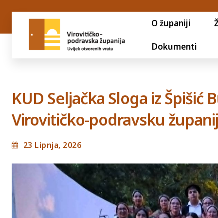
O županiji
Dokumenti
KUD Seljačka Sloga iz Špišić 
Virovitičko-podravsku župani
23 Lipnja, 2026