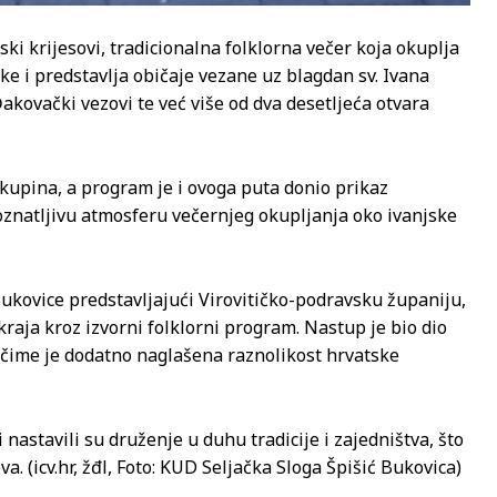
i krijesovi, tradicionalna folklorna večer koja okuplja
ske i predstavlja običaje vezane uz blagdan sv. Ivana
akovački vezovi te već više od dva desetljeća otvara
skupina, a program je i ovoga puta donio prikaz
oznatljivu atmosferu večernjeg okupljanja oko ivanjske
Bukovice predstavljajući Virovitičko-podravsku županiju,
g kraja kroz izvorni folklorni program. Nastup je bio dio
, čime je dodatno naglašena raznolikost hrvatske
 nastavili su druženje u duhu tradicije i zajedništva, što
a. (icv.hr, žđl, Foto: KUD Seljačka Sloga Špišić Bukovica)