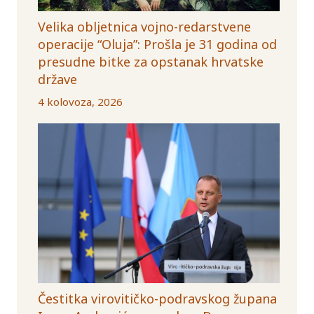
Velika obljetnica vojno-redarstvene
operacije “Oluja”: Prošla je 31 godina od
presudne bitke za opstanak hrvatske
države
4 kolovoza, 2026
Čestitka virovitičko-podravskog župana