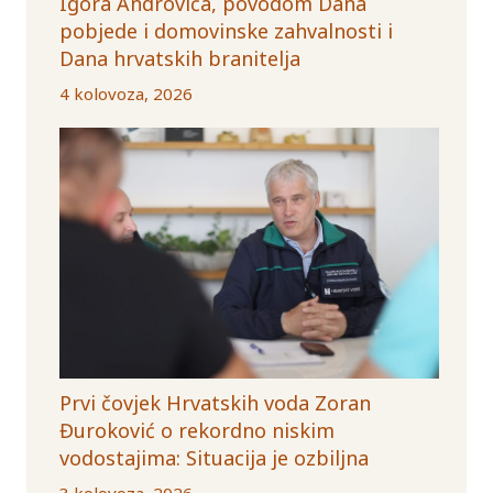
Igora Androvića, povodom Dana
pobjede i domovinske zahvalnosti i
Dana hrvatskih branitelja
4 kolovoza, 2026
Prvi čovjek Hrvatskih voda Zoran
Đuroković o rekordno niskim
vodostajima: Situacija je ozbiljna
3 kolovoza, 2026