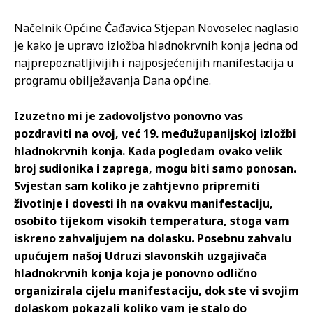
Načelnik Općine Čađavica Stjepan Novoselec naglasio
je kako je upravo izložba hladnokrvnih konja jedna od
najprepoznatljivijih i najposjećenijih manifestacija u
programu obilježavanja Dana općine.
Izuzetno mi je zadovoljstvo ponovno vas
pozdraviti na ovoj, već 19. međužupanijskoj izložbi
hladnokrvnih konja. Kada pogledam ovako velik
broj sudionika i zaprega, mogu biti samo ponosan.
Svjestan sam koliko je zahtjevno pripremiti
životinje i dovesti ih na ovakvu manifestaciju,
osobito tijekom visokih temperatura, stoga vam
iskreno zahvaljujem na dolasku. Posebnu zahvalu
upućujem našoj Udruzi slavonskih uzgajivača
hladnokrvnih konja koja je ponovno odlično
organizirala cijelu manifestaciju, dok ste vi svojim
dolaskom pokazali koliko vam je stalo do