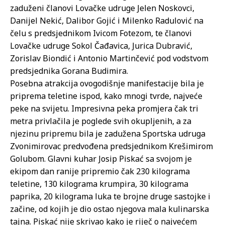
zaduženi članovi Lovačke udruge Jelen Noskovci,
Danijel Nekić, Dalibor Gojić i Milenko Radulović na
čelu s predsjednikom Ivicom Fotezom, te članovi
Lovačke udruge Sokol Čađavica, Jurica Dubravić,
Zorislav Biondić i Antonio Martinčević pod vodstvom
predsjednika Gorana Budimira.
Posebna atrakcija ovogodišnje manifestacije bila je
priprema teletine ispod, kako mnogi tvrde, najveće
peke na svijetu. Impresivna peka promjera čak tri
metra privlačila je poglede svih okupljenih, a za
njezinu pripremu bila je zadužena Sportska udruga
Zvonimirovac predvođena predsjednikom Krešimirom
Golubom. Glavni kuhar Josip Piskać sa svojom je
ekipom dan ranije pripremio čak 230 kilograma
teletine, 130 kilograma krumpira, 30 kilograma
paprika, 20 kilograma luka te brojne druge sastojke i
začine, od kojih je dio ostao njegova mala kulinarska
tajna. Piskać nije skrivao kako je riječ o najvećem