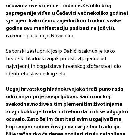
očuvanja ove vrijedne tradicije. Ovoliki broj
zaprega nije viđen u Čađavici već nekoliko godina i
vjerujem kako ćemo zajedničkim trudom svake
godine ovu manifestaciju podizati na još višu
razinu
– poručio je Novoselec.
Saborski zastupnik Josip Đakić istaknuo je kako
hrvatski hladnokrvnjak predstavlja jedno od
najvrjednijih bogatstava hrvatskog stočarstva i dio
identiteta slavonskog sela.
Uzgoj hrvatskog hladnokrvnjaka traži puno rada,
odricanja i prije svega ljubavi. Samo oni koji
svakodnevno žive s tim plemenitim životinjama
znaju koliko je truda potrebno da bi ih se odgojilo i
očuvalo. Zato želim čestitati svim uzgajivačima
koji svojim radom čuvaju ovu vrijednu tradiciju.
Nije važno tko će danas ponijeti titulu najboljega,