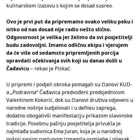
kulinarskom izazovu s kojim se dosad susreo.
Ovo je prvi put da pripremamo ovako veliku peku i
nitko od nas dosad nije radio nešto slično.
Odgovornost je velika jer želimo da svi posjetitelji
budu zadovoljni. Imamo odličnu ekipu i vjerujem
da će više od sedamsto pripremljenih porcija
opravdati očekivanja svih koji su danas došli u
Čađavicu
– rekao je Piskać.
U pripremi i podjeli obroka pomagali su članovi KUD-
a „Podravina“ Čađavica predvođeni predsjednicom
Valentinom Kokorić, dok su članovi društva odjeveni u
narodne nošnje sudjelovali i u defileu zaprega,
dodatno obogativši manifestaciju prikazom slavonske
tradicije. Posebnu pažnju posjetitelja privukla je
najmlađa sudionica Ema Juran, koja je u narodnoj
nošnji svojim nastupom izmamila osmijehe i pljesak