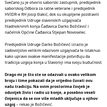
Svečano ju je otvorio saborski zastupnik, predsjednik
saborskog Odbora za ratne veterane i predsjednik
HVIDR-e RH Josip Đakić, dok su okupljene pozdravili
predsjednik Udruge slavonskih uzgajivača
hladnokrvnih konja Čađavica Darko Božičević i
načelnik Općine Čađavica Stjepan Novoselec.
Predsjednik Udruge Darko Božičević izrazio je
zadovoljstvo velikim odazivom uzgajivača te istaknuo
kako upravo ovakve manifestacije potvrđuju da
tradicija uzgoja konja u Slavoniji ima svoju budućnost.
Drago mi je što ste se odazvali u ovako velikom
broju i time pokazali da je vrijedno čuvati ovu
našu tradiciju. Na ovim prostorima čovjek je
oduvijek živio i radio uz konje, a posebno veseli
činjenica da se sve više mladih uključuje u njihov
uzgoj
– rekao je Božičević.