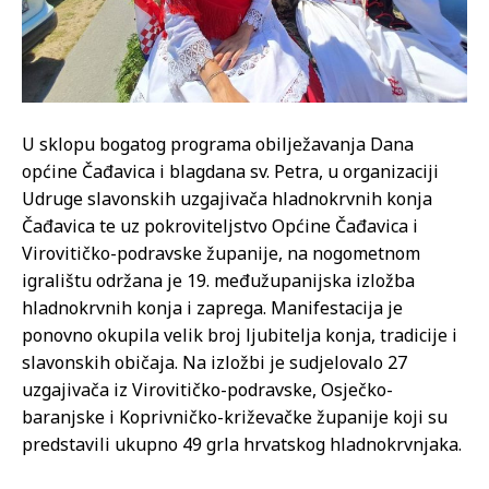
U sklopu bogatog programa obilježavanja Dana
općine Čađavica i blagdana sv. Petra, u organizaciji
Udruge slavonskih uzgajivača hladnokrvnih konja
Čađavica te uz pokroviteljstvo Općine Čađavica i
Virovitičko-podravske županije, na nogometnom
igralištu održana je 19. međužupanijska izložba
hladnokrvnih konja i zaprega. Manifestacija je
ponovno okupila velik broj ljubitelja konja, tradicije i
slavonskih običaja. Na izložbi je sudjelovalo 27
uzgajivača iz Virovitičko-podravske, Osječko-
baranjske i Koprivničko-križevačke županije koji su
predstavili ukupno 49 grla hrvatskog hladnokrvnjaka.