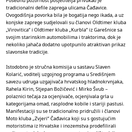
Posebnu pozornost posjetitelja privukao je
tradicionalni defile zaprega ulicama Čađavice.
Ovogodišnja povorka bila je bogatija nego ikada, a uz
konjske zaprege sudjelovali su članovi Oldtimer kluba
„Virovitica“ i Oldtimer kluba „Kurbla“ iz Garešnice sa
svojim starinskim automobilima i traktorima, dok je
nekoliko jahača dodatno upotpunilo atraktivan prikaz
slavonske tradicije.
Istodobno je stručna komisija u sastavu Slaven
Kolarić, voditelj uzgojnog programa u Središnjem
savezu udruga uzgajivača hrvatskog hladnokrvnjaka,
Rahela Kirin, Stjepan Božičević i Mirko Švub –
polaznici tečaja za ocjenjivače, ocjenjivala grla u
kategorijama omad, rasplodne kobile i stariji pastusi.
Manifestaciji su se tradicionalno pridružili i članovi
Moto kluba „Zvjeri“ Čađavica koji su s gostujućim
motoristima iz Hrvatske i inozemstva prodefilirali