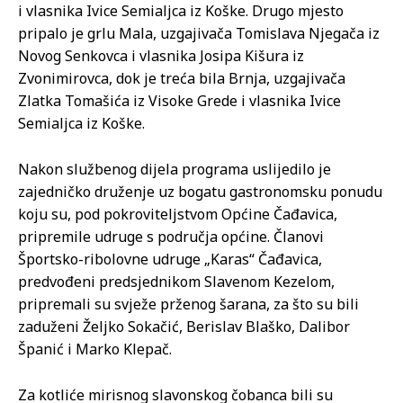
i vlasnika Ivice Semialjca iz Koške. Drugo mjesto
pripalo je grlu Mala, uzgajivača Tomislava Njegača iz
Novog Senkovca i vlasnika Josipa Kišura iz
Zvonimirovca, dok je treća bila Brnja, uzgajivača
Zlatka Tomašića iz Visoke Grede i vlasnika Ivice
Semialjca iz Koške.
Nakon službenog dijela programa uslijedilo je
zajedničko druženje uz bogatu gastronomsku ponudu
koju su, pod pokroviteljstvom Općine Čađavica,
pripremile udruge s područja općine. Članovi
Športsko-ribolovne udruge „Karas“ Čađavica,
predvođeni predsjednikom Slavenom Kezelom,
pripremali su svježe prženog šarana, za što su bili
zaduženi Željko Sokačić, Berislav Blaško, Dalibor
Španić i Marko Klepač.
Za kotliće mirisnog slavonskog čobanca bili su