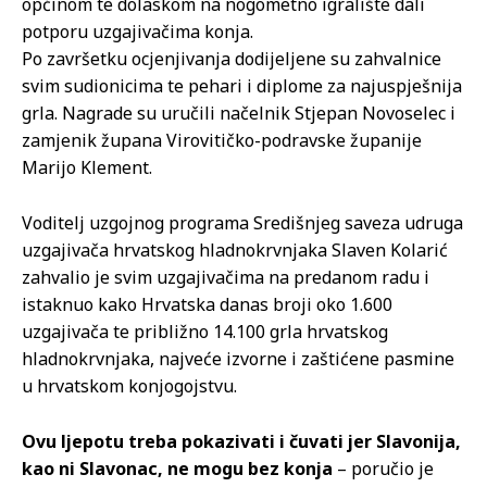
općinom te dolaskom na nogometno igralište dali
potporu uzgajivačima konja.
Po završetku ocjenjivanja dodijeljene su zahvalnice
svim sudionicima te pehari i diplome za najuspješnija
grla. Nagrade su uručili načelnik Stjepan Novoselec i
zamjenik župana Virovitičko-podravske županije
Marijo Klement.
Voditelj uzgojnog programa Središnjeg saveza udruga
uzgajivača hrvatskog hladnokrvnjaka Slaven Kolarić
zahvalio je svim uzgajivačima na predanom radu i
istaknuo kako Hrvatska danas broji oko 1.600
uzgajivača te približno 14.100 grla hrvatskog
hladnokrvnjaka, najveće izvorne i zaštićene pasmine
u hrvatskom konjogojstvu.
Ovu ljepotu treba pokazivati i čuvati jer Slavonija,
kao ni Slavonac, ne mogu bez konja
– poručio je