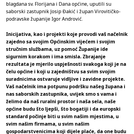
blagdana sv. Florijana i Dana općine, uputili su
saborski zastupnik Josip Đakić i župan Virovitičko-
podravske županije Igor Andrović.
Inicijativa, kao i projekti koje provodi vaš načelnik
zajedno sa svojim Općinskim vijećem i svojim
stručnim službama, uz pomoć Županije ide
sigurnim korakom i ima smisla. Zbrajanje
rezultata je mjerilo uspješnosti svakoga koji je na
čelu općine i koji u zajedništvu sa svim svojim
suradnicima ostvaruje vidljive i zavidne projekte.
Vaš načelnik ima potpunu podršku našeg župana i
nas saborskih zastupnika, uvijek smo s vama i
želimo da naš ruralni prostor i naša sela, naše
općine budu što ljepši, što bogatiji i da europski
standard počinje biti u svim našim mjestima, u
svim našim firmama, u svim našim
gospodarstvenicima koji dijele plaće, da one budu