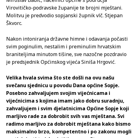
Miroslav Babić, načelnici općine s područja
Virovitičko-podravske županije te brojni mještani.
Molitvu je predvodio sopjanski župnik vlč. Stjepan
Škvorc.
Nakon intoniranja državne himne i odavanja počasti
svim poginulim, nestalim i preminulim hrvatskim
braniteljima minutom tišine, sve nazočne pozdravio
je predsjednik Općinskog vijeća Siniša Hrgović.
Velika hvala svima što ste došli na ovu našu
svečanu sjednicu u povodu Dana općine Sopje.
Posebno zahvaljujem svojim vijećnicama i
vijećnicima s kojima imam jako dobru suradnju,
zahvaljujem i svim djelatnicima Općine Sopje koji
marljivo rade za dobrobit svih vas mještana. Svi
radimo marljivo za dobrobit mještana kako bismo
maksimalno brzo, kompetentno i po zakonu mogli