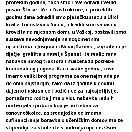
proteklih godina, tako smo i ove odradili veliki
posao. Što se tiče infrastrukture, u proteklih
godinu dana odradili smo pješačku stazu u Ulici
kralja Tomislava u Sopju, odradili smo sanaciju
krovišta na mjesnom domu u Vaškoj, postavili smo
sustave navodnjavanja na nogometnim
igralištima u Josipovu i Novoj Šarovki, izgrađeno je
dječje igralište u naselju Španat, te realizirana
nabavka novog traktora i malčera za potrebe
komunalnog pogona. Kao i svake godina, i ove
imamo veliki broj programa za one najmlađe pa
do onih najstarijih, tako da iz godine u godinu
dajemo i uskrsnice i božićnice za najosjetljivije,
pomažemo roditeljima u vidu nabavke radnih
materijala i pribora koji je potreban za
osnovnoškolce, za srednjoškolce imamo
sufinanciranje boravka u učeničkim domovima te
stipendije za studente s područja općine. Osim