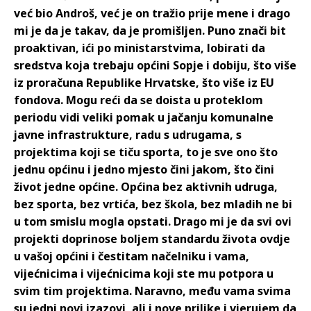
već bio Androš, već je on tražio prije mene i drago
mi je da je takav, da je promišljen. Puno znači bit
proaktivan, ići po ministarstvima, lobirati da
sredstva koja trebaju općini Sopje i dobiju, što više
iz proračuna Republike Hrvatske, što više iz EU
fondova. Mogu reći da se doista u proteklom
periodu vidi veliki pomak u jačanju komunalne
javne infrastrukture, radu s udrugama, s
projektima koji se tiču sporta, to je sve ono što
jednu općinu i jedno mjesto čini jakom, što čini
život jedne općine. Općina bez aktivnih udruga,
bez sporta, bez vrtića, bez škola, bez mladih ne bi
u tom smislu mogla opstati. Drago mi je da svi ovi
projekti doprinose boljem standardu života ovdje
u vašoj općini i čestitam načelniku i vama,
vijećnicima i vijećnicima koji ste mu potpora u
svim tim projektima. Naravno, među vama svima
su jedni novi izazovi, ali i nove prilike i vjerujem da