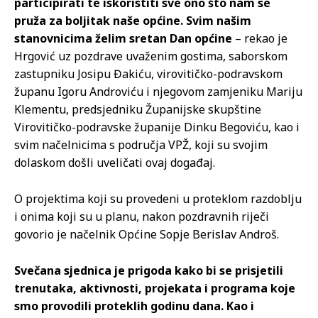
participirati te iskoristiti sve ono što nam se
pruža za boljitak naše općine. Svim našim
stanovnicima želim sretan Dan općine
– rekao je
Hrgović uz pozdrave uvaženim gostima, saborskom
zastupniku Josipu Đakiću, virovitičko-podravskom
županu Igoru Androviću i njegovom zamjeniku Mariju
Klementu, predsjedniku Županijske skupštine
Virovitičko-podravske županije Dinku Begoviću, kao i
svim načelnicima s područja VPŽ, koji su svojim
dolaskom došli uveličati ovaj događaj.
O projektima koji su provedeni u proteklom razdoblju
i onima koji su u planu, nakon pozdravnih riječi
govorio je načelnik Općine Sopje Berislav Androš.
Svečana sjednica je prigoda kako bi se prisjetili
trenutaka, aktivnosti, projekata i programa koje
smo provodili proteklih godinu dana. Kao i