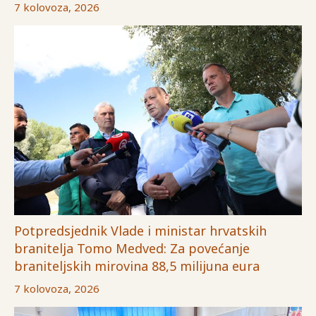
7 kolovoza, 2026
Potpredsjednik Vlade i ministar hrvatskih
branitelja Tomo Medved: Za povećanje
braniteljskih mirovina 88,5 milijuna eura
7 kolovoza, 2026