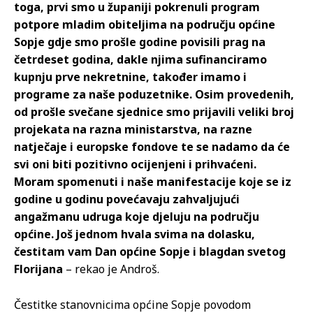
toga, prvi smo u županiji pokrenuli program
potpore mladim obiteljima na području općine
Sopje gdje smo prošle godine povisili prag na
četrdeset godina, dakle njima sufinanciramo
kupnju prve nekretnine, također imamo i
programe za naše poduzetnike. Osim provedenih,
od prošle svečane sjednice smo prijavili veliki broj
projekata na razna ministarstva, na razne
natječaje i europske fondove te se nadamo da će
svi oni biti pozitivno ocijenjeni i prihvaćeni.
Moram spomenuti i naše manifestacije koje se iz
godine u godinu povećavaju zahvaljujući
angažmanu udruga koje djeluju na području
općine. Još jednom hvala svima na dolasku,
čestitam vam Dan općine Sopje i blagdan svetog
Florijana
– rekao je Androš.
Čestitke stanovnicima općine Sopje povodom