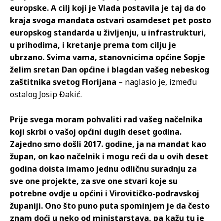
europske. A cilj koji je Vlada postavila je taj da do
kraja svoga mandata ostvari osamdeset pet posto
europskog standarda u življenju, u infrastrukturi,
u prihodima, i kretanje prema tom cilju je
ubrzano. Svima vama, stanovnicima općine Sopje
želim sretan Dan općine i blagdan vašeg nebeskog
zaštitnika svetog Florijana
– naglasio je, između
ostalog Josip Đakić.
Prije svega moram pohvaliti rad vašeg načelnika
koji skrbi o vašoj općini dugih deset godina.
Zajedno smo došli 2017. godine, ja na mandat kao
župan, on kao načelnik i mogu reći da u ovih deset
godina doista imamo jednu odličnu suradnju za
sve one projekte, za sve one stvari koje su
potrebne ovdje u općini i Virovitičko-podravskoj
županiji. Ono što puno puta spominjem je da često
znam doći u neko od ministarstava, pa kažu tu
je