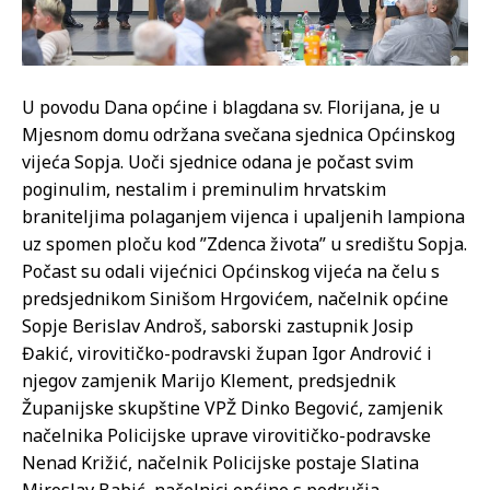
U povodu Dana općine i blagdana sv. Florijana, je u
Mjesnom domu održana svečana sjednica Općinskog
vijeća Sopja. Uoči sjednice odana je počast svim
poginulim, nestalim i preminulim hrvatskim
braniteljima polaganjem vijenca i upaljenih lampiona
uz spomen ploču kod ”Zdenca života” u središtu Sopja.
Počast su odali vijećnici Općinskog vijeća na čelu s
predsjednikom Sinišom Hrgovićem, načelnik općine
Sopje Berislav Androš, saborski zastupnik Josip
Đakić, virovitičko-podravski župan Igor Andrović i
njegov zamjenik Marijo Klement, predsjednik
Županijske skupštine VPŽ Dinko Begović, zamjenik
načelnika Policijske uprave virovitičko-podravske
Nenad Križić, načelnik Policijske postaje Slatina