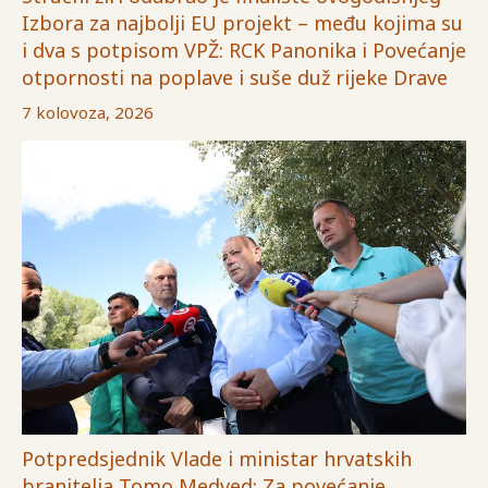
Izbora za najbolji EU projekt – među kojima su
i dva s potpisom VPŽ: RCK Panonika i Povećanje
otpornosti na poplave i suše duž rijeke Drave
7 kolovoza, 2026
Potpredsjednik Vlade i ministar hrvatskih
branitelja Tomo Medved: Za povećanje