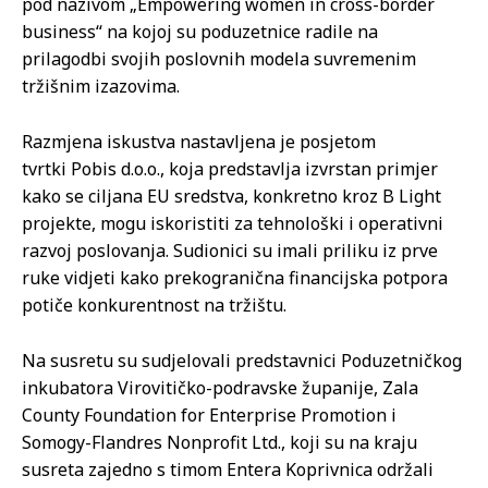
pod nazivom „Empowering women in cross-border
business“ na kojoj su poduzetnice radile na
prilagodbi svojih poslovnih modela suvremenim
tržišnim izazovima.
Razmjena iskustva nastavljena je posjetom
tvrtki Pobis d.o.o., koja predstavlja izvrstan primjer
kako se ciljana EU sredstva, konkretno kroz B Light
projekte, mogu iskoristiti za tehnološki i operativni
razvoj poslovanja. Sudionici su imali priliku iz prve
ruke vidjeti kako prekogranična financijska potpora
potiče konkurentnost na tržištu.
Na susretu su sudjelovali predstavnici Poduzetničkog
inkubatora Virovitičko-podravske županije, Zala
County Foundation for Enterprise Promotion i
Somogy-Flandres Nonprofit Ltd., koji su na kraju
susreta zajedno s timom Entera Koprivnica održali