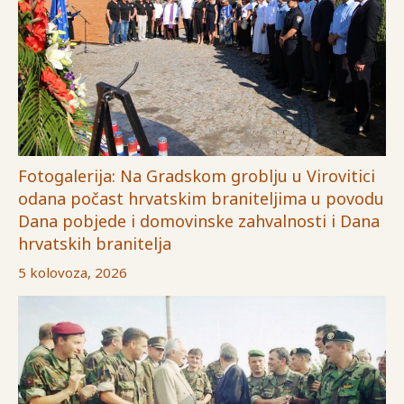
Fotogalerija: Na Gradskom groblju u Virovitici
odana počast hrvatskim braniteljima u povodu
Dana pobjede i domovinske zahvalnosti i Dana
hrvatskih branitelja
5 kolovoza, 2026