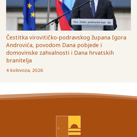
Čestitka virovitičko-podravskog župana Igora
Androvića, povodom Dana pobjede i
domovinske zahvalnosti i Dana hrvatskih
branitelja
4 kolovoza, 2026