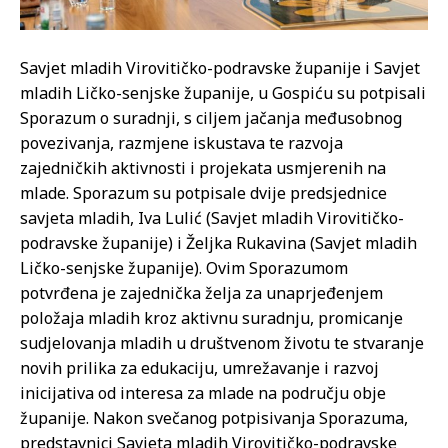
Savjet mladih Virovitičko-podravske županije i Savjet
mladih Ličko-senjske županije, u Gospiću su potpisali
Sporazum o suradnji, s ciljem jačanja međusobnog
povezivanja, razmjene iskustava te razvoja
zajedničkih aktivnosti i projekata usmjerenih na
mlade. Sporazum su potpisale dvije predsjednice
savjeta mladih, Iva Lulić (Savjet mladih Virovitičko-
podravske županije) i Željka Rukavina (Savjet mladih
Ličko-senjske županije). Ovim Sporazumom
potvrđena je zajednička želja za unaprjeđenjem
položaja mladih kroz aktivnu suradnju, promicanje
sudjelovanja mladih u društvenom životu te stvaranje
novih prilika za edukaciju, umrežavanje i razvoj
inicijativa od interesa za mlade na području obje
županije. Nakon svečanog potpisivanja Sporazuma,
predstavnici Savjeta mladih Virovitičko-podravske