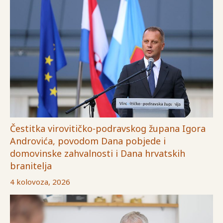
Čestitka virovitičko-podravskog župana Igora
Androvića, povodom Dana pobjede i
domovinske zahvalnosti i Dana hrvatskih
branitelja
4 kolovoza, 2026