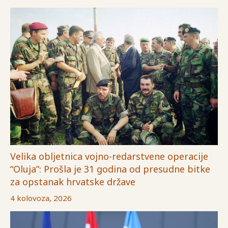
Velika obljetnica vojno-redarstvene operacije
“Oluja”: Prošla je 31 godina od presudne bitke
za opstanak hrvatske države
4 kolovoza, 2026