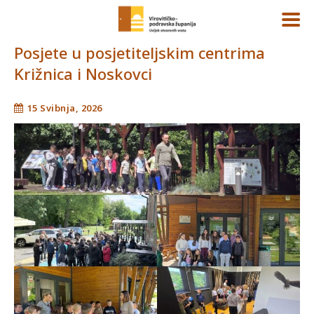
Posjete u posjetiteljskim centrima
Križnica i Noskovci
15 Svibnja, 2026