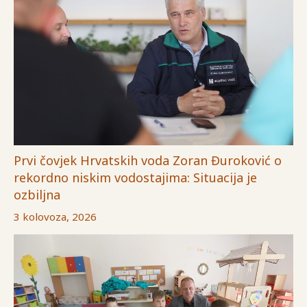
Prvi čovjek Hrvatskih voda Zoran Đuroković o
rekordno niskim vodostajima: Situacija je
ozbiljna
3 kolovoza, 2026