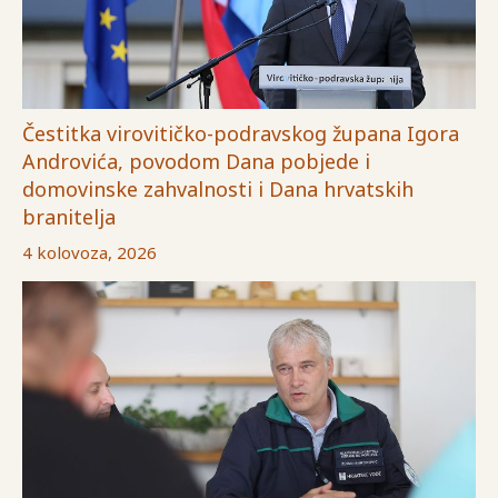
Čestitka virovitičko-podravskog župana Igora
Androvića, povodom Dana pobjede i
domovinske zahvalnosti i Dana hrvatskih
branitelja
4 kolovoza, 2026