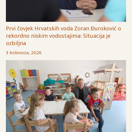
Prvi čovjek Hrvatskih voda Zoran Đuroković o
rekordno niskim vodostajima: Situacija je
ozbiljna
3 kolovoza, 2026