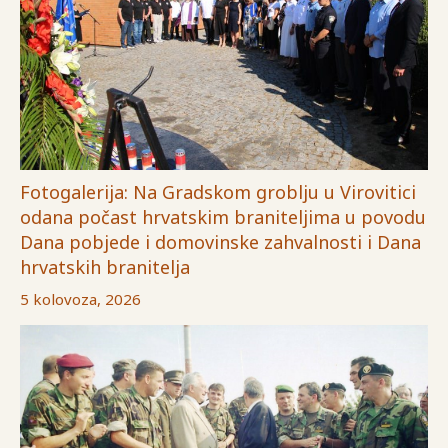
Fotogalerija: Na Gradskom groblju u Virovitici
odana počast hrvatskim braniteljima u povodu
Dana pobjede i domovinske zahvalnosti i Dana
hrvatskih branitelja
5 kolovoza, 2026