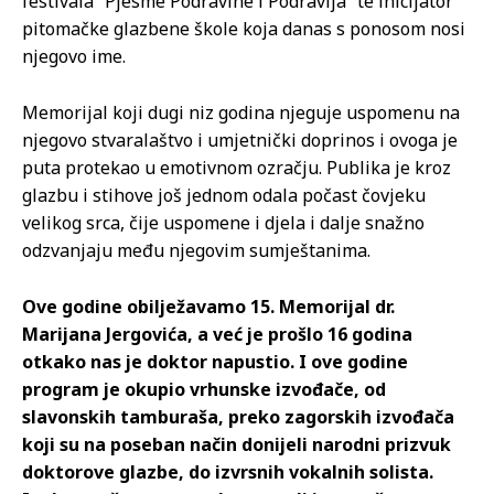
festivala “Pjesme Podravine i Podravlja” te inicijator
pitomačke glazbene škole koja danas s ponosom nosi
njegovo ime.
Memorijal koji dugi niz godina njeguje uspomenu na
njegovo stvaralaštvo i umjetnički doprinos i ovoga je
puta protekao u emotivnom ozračju. Publika je kroz
glazbu i stihove još jednom odala počast čovjeku
velikog srca, čije uspomene i djela i dalje snažno
odzvanjaju među njegovim sumještanima.
Ove godine obilježavamo 15. Memorijal dr.
Marijana Jergovića, a već je prošlo 16 godina
otkako nas je doktor napustio. I ove godine
program je okupio vrhunske izvođače, od
slavonskih tamburaša, preko zagorskih izvođača
koji su na poseban način donijeli narodni prizvuk
doktorove glazbe, do izvrsnih vokalnih solista.