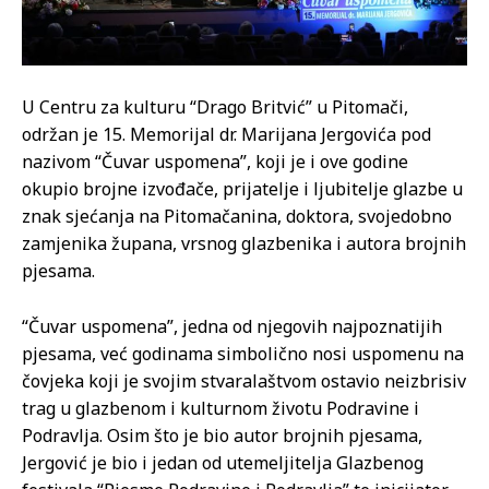
U Centru za kulturu “Drago Britvić” u Pitomači,
održan je 15. Memorijal dr. Marijana Jergovića pod
nazivom “Čuvar uspomena”, koji je i ove godine
okupio brojne izvođače, prijatelje i ljubitelje glazbe u
znak sjećanja na Pitomačanina, doktora, svojedobno
zamjenika župana, vrsnog glazbenika i autora brojnih
pjesama.
“Čuvar uspomena”, jedna od njegovih najpoznatijih
pjesama, već godinama simbolično nosi uspomenu na
čovjeka koji je svojim stvaralaštvom ostavio neizbrisiv
trag u glazbenom i kulturnom životu Podravine i
Podravlja. Osim što je bio autor brojnih pjesama,
Jergović je bio i jedan od utemeljitelja Glazbenog