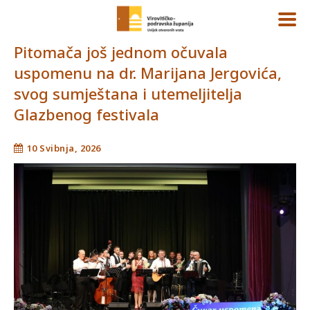
Pitomača još jednom očuvala
uspomenu na dr. Marijana Jergovića,
svog sumještana i utemeljitelja
Glazbenog festivala
10 Svibnja, 2026