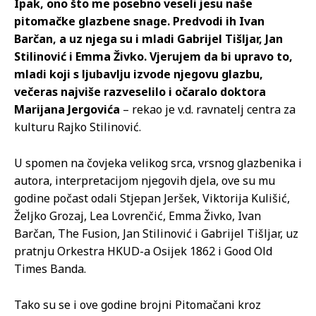
Ipak, ono što me posebno veseli jesu naše
pitomačke glazbene snage. Predvodi ih Ivan
Barčan, a uz njega su i mladi Gabrijel Tišljar, Jan
Stilinović i Emma Živko. Vjerujem da bi upravo to,
mladi koji s ljubavlju izvode njegovu glazbu,
večeras najviše razveselilo i očaralo doktora
Marijana Jergovića
– rekao je v.d. ravnatelj centra za
kulturu Rajko Stilinović.
U spomen na čovjeka velikog srca, vrsnog glazbenika i
autora, interpretacijom njegovih djela, ove su mu
godine počast odali Stjepan Jeršek, Viktorija Kulišić,
Željko Grozaj, Lea Lovrenčić, Emma Živko, Ivan
Barčan, The Fusion, Jan Stilinović i Gabrijel Tišljar, uz
pratnju Orkestra HKUD-a Osijek 1862 i Good Old
Times Banda.
Tako su se i ove godine brojni Pitomačani kroz