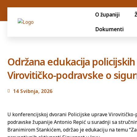
O županiji
Dokumenti
Održana edukacija policijskih
Virovitičko-podravske o sigur
14 Svibnja, 2026
U konferencijskoj dvorani Policijske uprave Virovitičko
podravske županije Antonio Repić u suradnji sa stručn
Branimirom Stankićem, održao je edukaciju na temu “Zako