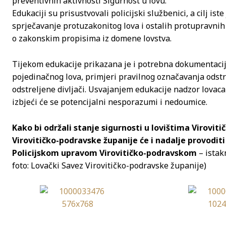
preventivnih aktivnosti Sigurnost u lovu.
Edukaciji su prisustvovali policijski službenici, a cilj is
sprječavanje protuzakonitog lova i ostalih protupravnih 
o zakonskim propisima iz domene lovstva.
Tijekom edukacije prikazana je i potrebna dokumentacij
pojedinačnog lova, primjeri pravilnog označavanja odstr
odstreljene divljači. Usvajanjem edukacije nadzor lovaca o
izbjeći će se potencijalni nesporazumi i nedoumice.
Kako bi održali stanje sigurnosti u lovištima Virovit
Virovitičko-podravske županije će i nadalje provoditi
Policijskom upravom Virovitičko-podravskom
– istak
foto: Lovački Savez Virovitičko-podravske županije)