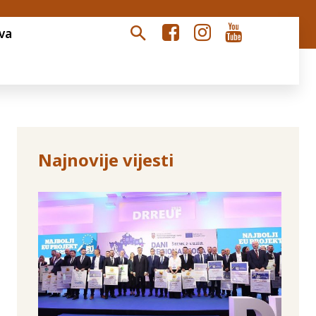
va
Najnovije vijesti