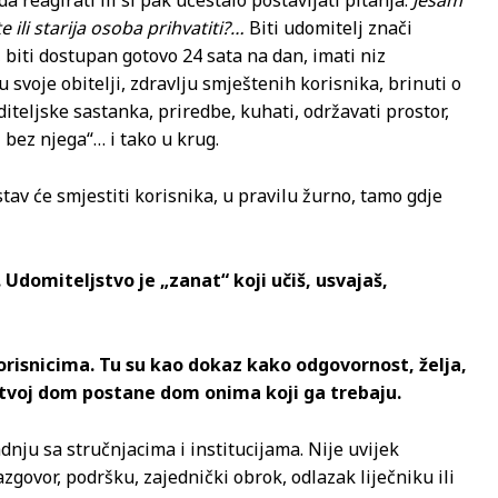
 ili starija osoba prihvatiti?…
Biti udomitelj znači
, biti dostupan gotovo 24 sata na dan, imati niz
 svoje obitelji, zdravlju smještenih korisnika, brinuti o
diteljske sastanka, priredbe, kuhati, održavati prostor,
 bez njega“… i tako u krug.
stav će smjestiti korisnika, u pravilu žurno, tamo gdje
Udomiteljstvo je „zanat“ koji učiš, usvajaš,
korisnicima. Tu su kao dokaz kako odgovornost, želja,
a tvoj dom postane dom onima koji ga trebaju.
adnju sa stručnjacima i institucijama. Nije uvijek
govor, podršku, zajednički obrok, odlazak liječniku ili