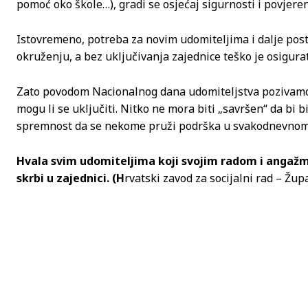
pomoć oko škole…), gradi se osjećaj sigurnosti i povjeren
Istovremeno, potreba za novim udomiteljima i dalje pos
okruženju, a bez uključivanja zajednice teško je osigura
Zato povodom Nacionalnog dana udomiteljstva pozivamo 
mogu li se uključiti. Nitko ne mora biti „savršen“ da bi 
spremnost da se nekome pruži podrška u svakodnevnom 
Hvala svim udomiteljima koji svojim radom i angaž
skrbi u zajednici. (H
rvatski zavod za socijalni rad – Žu