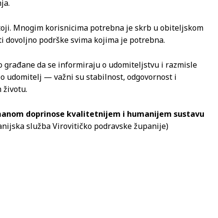
ja.
toji. Mnogim korisnicima potrebna je skrb u obiteljskom
ti dovoljno podrške svima kojima je potrebna.
građane da se informiraju o udomiteljstvu i razmisle
bio udomitelj — važni su stabilnost, odgovornost i
životu.
manom doprinose kvalitetnijem i humanijem sustavu
panijska služba Virovitičko podravske županije)