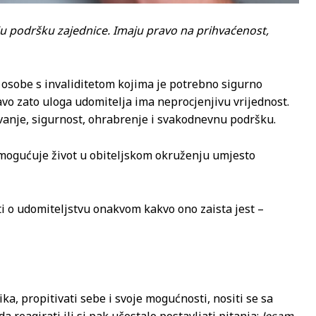
aju podršku zajednice. Imaju pravo na prihvaćenost,
 i osobe s invaliditetom kojima je potrebno sigurno
avo zato uloga udomitelja ima neprocjenjivu vrijednost.
anje, sigurnost, ohrabrenje i svakodnevnu podršku.
 omogućuje život u obiteljskom okruženju umjesto
 o udomiteljstvu onakvom kakvo ono zaista jest –
ika, propitivati sebe i svoje mogućnosti, nositi se sa
 reagirati ili si pak učestalo postavljati pitanja:
Jesam