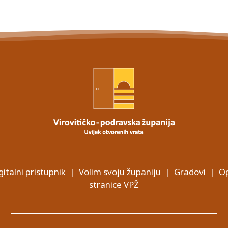
gitalni pristupnik
|
Volim svoju županiju
|
Gradovi
|
Op
stranice VPŽ