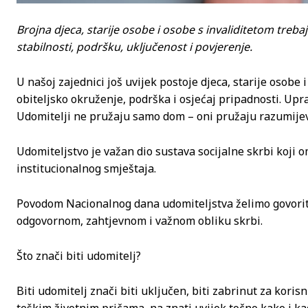
Brojna djeca, starije osobe i osobe s invaliditetom treb
stabilnosti, podršku, uključenost i povjerenje.
U našoj zajednici još uvijek postoje djeca, starije osobe
obiteljsko okruženje, podrška i osjećaj pripadnosti. Upr
Udomitelji ne pružaju samo dom – oni pružaju razumijev
Udomiteljstvo je važan dio sustava socijalne skrbi koji
institucionalnog smještaja.
Povodom Nacionalnog dana udomiteljstva želimo govoriti
odgovornom, zahtjevnom i važnom obliku skrbi.
Što znači biti udomitelj?
Biti udomitelj znači biti uključen, biti zabrinut za korisn
teškim životnim pričama, na znati uvijek točno kako i kada