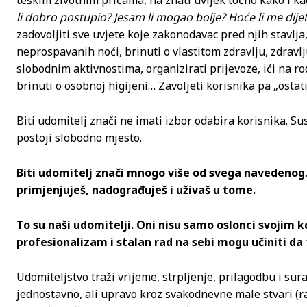
li dobro postupio? Jesam li mogao bolje? Hoće li me dijete
zadovoljiti sve uvjete koje zakonodavac pred njih stavlja
neprospavanih noći, brinuti o vlastitom zdravlju, zdravlju
slobodnim aktivnostima, organizirati prijevoze, ići na ro
brinuti o osobnoj higijeni… Zavoljeti korisnika pa „ostati
Biti udomitelj znači ne imati izbor odabira korisnika. Su
postoji slobodno mjesto.
Biti udomitelj znači mnogo više od svega navedenog. 
primjenjuješ, nadograđuješ i uživaš u tome.
To su naši udomitelji. Oni nisu samo oslonci svojim 
profesionalizam i stalan rad na sebi mogu učiniti d
Udomiteljstvo traži vrijeme, strpljenje, prilagodbu i sur
jednostavno, ali upravo kroz svakodnevne male stvari (raz