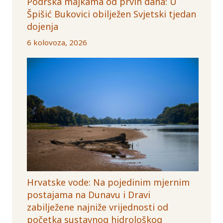
Podrška majkama od prvih dana: U
Špišić Bukovici obilježen Svjetski tjedan
dojenja
6 kolovoza, 2026
Hrvatske vode: Na pojedinim mjernim
postajama na Dunavu i Dravi
zabilježene najniže vrijednosti od
početka sustavnog hidrološkog