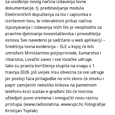
za uvođenje novog načina izdavanja lovne
dokumentacije, tj. predstavljanje modula
Elektroničkih dopuštenja za lov i zapisnika o
izvršenom lovu, te interaktivni prikaz načina
ispunjavanja i izdavanja istih što je neophodno za
pravilno djelovanje lovoovlaštenika i provoditelja
osnova. Sve navedeno je sadržano u web aplikaciji –
Središnja lovna evidencija – SLE u kojoj će biti
umreženi Ministarstvo poljoprivrede, šumarstva i
ribarstva, Lovački savez i sve lovačke udruge.
Iako su pravila korištenja stupila na snagu s 1.
travnja 2026. još uvijek nisu obvezna za sve udruge
jer postoji faza prilagodbe no vrlo skoro će olovku i
papir zamijeniti nekoliko klikova na pametnom
telefonu kroz sustav e-građani što će lovcima
uštedjeti puno vremena i omogućiti novu razinu
pristupa. (www.radioslatina, www.vpz.hr, Fotografije:
Kristijan Toplak)