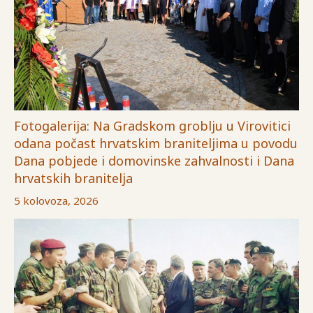
Fotogalerija: Na Gradskom groblju u Virovitici
odana počast hrvatskim braniteljima u povodu
Dana pobjede i domovinske zahvalnosti i Dana
hrvatskih branitelja
5 kolovoza, 2026