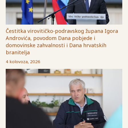
Čestitka virovitičko-podravskog župana Igora
Androvića, povodom Dana pobjede i
domovinske zahvalnosti i Dana hrvatskih
branitelja
4 kolovoza, 2026