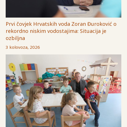
Prvi čovjek Hrvatskih voda Zoran Đuroković o
rekordno niskim vodostajima: Situacija je
ozbiljna
3 kolovoza, 2026