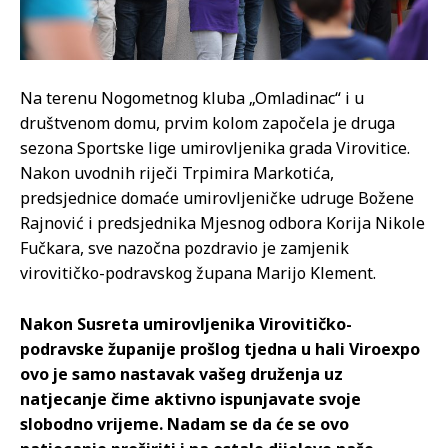
Na terenu Nogometnog kluba „Omladinac“ i u
društvenom domu, prvim kolom započela je druga
sezona Sportske lige umirovljenika grada Virovitice.
Nakon uvodnih riječi Trpimira Markotića,
predsjednice domaće umirovljeničke udruge Božene
Rajnović i predsjednika Mjesnog odbora Korija Nikole
Fučkara, sve nazočna pozdravio je zamjenik
virovitičko-podravskog župana Marijo Klement.
Nakon Susreta umirovljenika Virovitičko-
podravske županije prošlog tjedna u hali Viroexpo
ovo je samo nastavak vašeg druženja uz
natjecanje čime aktivno ispunjavate svoje
slobodno vrijeme. Nadam se da će se ovo