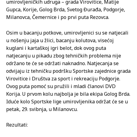
umirovljeničkih udruga – grada Virovitice, Matije
Gupca, Korije, Golog Brda, Svetog Đurađa, Podgorje,
Milanovca, Čemernice i po prvi puta Rezovca.
Osim u bacanju potkove, umirovljenici su se natjecali
u nošenju jaja u žlici, bacanju kolutova, visećoj
kuglani i kartaškoj igri belot, dok ovog puta
natjecanju u pikadu zbog tehničkih problema nije
održano te će se održati naknadno. Natjecanja se
odvijaju iz tehničku podršku Sportske zajednice grada
Virovitice i Društva za sport i rekreaciju Podgorje.
Ovog puta pomoć su pružili i mladi članovi DVD
Korija. U prvom kolu najbolja je bila ekipa Golog Brda.
Iduće kolo Sportske lige umirovljenika održat će se u
petak, 29. svibnja, u Milanovcu.
Rezultati: