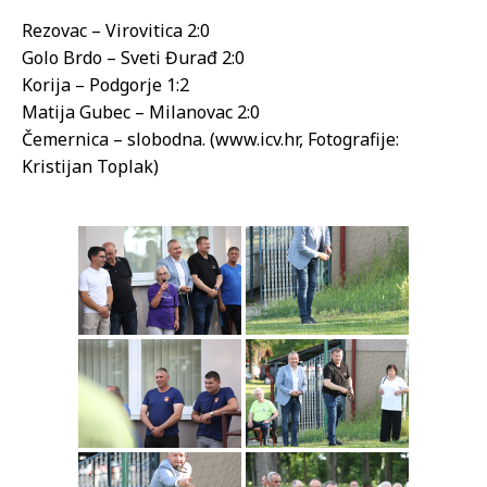
Rezovac – Virovitica 2:0
Golo Brdo – Sveti Đurađ 2:0
Korija – Podgorje 1:2
Matija Gubec – Milanovac 2:0
Čemernica – slobodna. (www.icv.hr, Fotografije:
Kristijan Toplak)