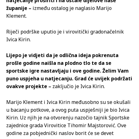
natjecanje proširiti i na ostale dijelove naše
županije –
između ostalog je naglasio Marijo
Klement.
Riječi podrške uputio je i virovitički gradonačelnik
Ivica Kirin.
Lijepo je vidjeti da je odlična ideja pokrenuta
prošle godine naišla na plodno tlo te da se
sportske igre nastavljaju i ove godine. Želim Vam
puno uspjeha u natjecanju. Grad će uvijek podržati
ovakve projekte –
zaključio je Ivica Kirin.
Marijo Klement i Ivica Kirin međusobno su se okušali
u bacanju potkove, a ovog puta uspješniji je bio Ivica
Kirin. Uz njih je na otvorenju nazočio tajnik Sportske
zajednice grada Virovitice Tihomir Majstorović. Ove
godine za pobjednički naslov borit će se devet