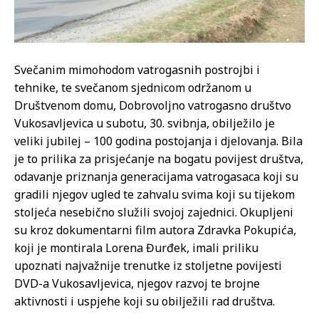
Svečanim mimohodom vatrogasnih postrojbi i
tehnike, te svečanom sjednicom održanom u
Društvenom domu, Dobrovoljno vatrogasno društvo
Vukosavljevica u subotu, 30. svibnja, obilježilo je
veliki jubilej – 100 godina postojanja i djelovanja. Bila
je to prilika za prisjećanje na bogatu povijest društva,
odavanje priznanja generacijama vatrogasaca koji su
gradili njegov ugled te zahvalu svima koji su tijekom
stoljeća nesebično služili svojoj zajednici. Okupljeni
su kroz dokumentarni film autora Zdravka Pokupića,
koji je montirala Lorena Đurđek, imali priliku
upoznati najvažnije trenutke iz stoljetne povijesti
DVD-a Vukosavljevica, njegov razvoj te brojne
aktivnosti i uspjehe koji su obilježili rad društva.