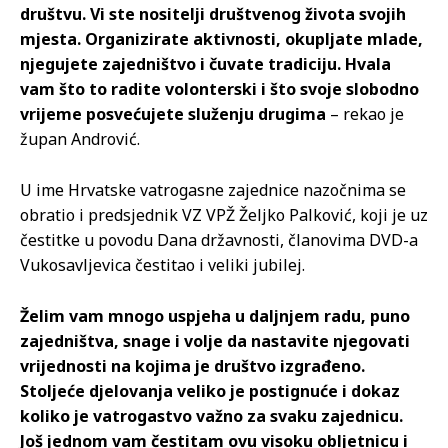
društvu. Vi ste nositelji društvenog života svojih
mjesta. Organizirate aktivnosti, okupljate mlade,
njegujete zajedništvo i čuvate tradiciju. Hvala
vam što to radite volonterski i što svoje slobodno
vrijeme posvećujete služenju drugima
– rekao je
župan Andrović.
U ime Hrvatske vatrogasne zajednice nazočnima se
obratio i predsjednik VZ VPŽ Željko Palković, koji je uz
čestitke u povodu Dana državnosti, članovima DVD-a
Vukosavljevica čestitao i veliki jubilej.
Želim vam mnogo uspjeha u daljnjem radu, puno
zajedništva, snage i volje da nastavite njegovati
vrijednosti na kojima je društvo izgrađeno.
Stoljeće djelovanja veliko je postignuće i dokaz
koliko je vatrogastvo važno za svaku zajednicu.
Još jednom vam čestitam ovu visoku obljetnicu i