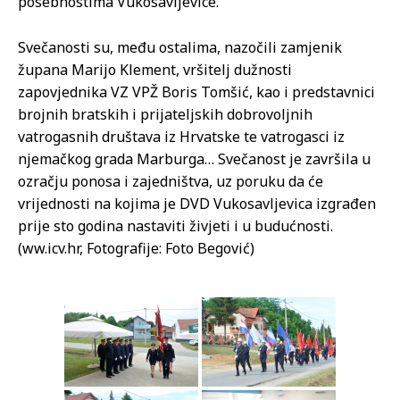
posebnostima Vukosavljevice.
Svečanosti su, među ostalima, nazočili zamjenik
župana Marijo Klement, vršitelj dužnosti
zapovjednika VZ VPŽ Boris Tomšić, kao i predstavnici
brojnih bratskih i prijateljskih dobrovoljnih
vatrogasnih društava iz Hrvatske te vatrogasci iz
njemačkog grada Marburga… Svečanost je završila u
ozračju ponosa i zajedništva, uz poruku da će
vrijednosti na kojima je DVD Vukosavljevica izgrađen
prije sto godina nastaviti živjeti i u budućnosti.
(ww.icv.hr, Fotografije: Foto Begović)