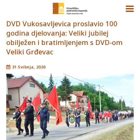
DVD Vukosavljevica proslavio 100
godina djelovanja: Veliki jubilej
obilježen i bratimljenjem s DVD-om
Veliki Grđevac
31 Svibnja, 2026