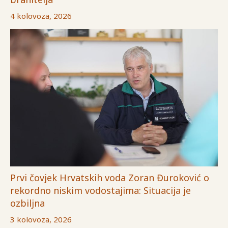
4 kolovoza, 2026
Prvi čovjek Hrvatskih voda Zoran Đuroković o
rekordno niskim vodostajima: Situacija je
ozbiljna
3 kolovoza, 2026