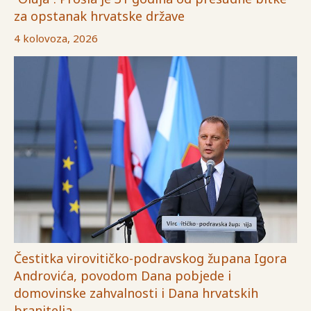
za opstanak hrvatske države
4 kolovoza, 2026
Čestitka virovitičko-podravskog župana Igora
Androvića, povodom Dana pobjede i
domovinske zahvalnosti i Dana hrvatskih
branitelja