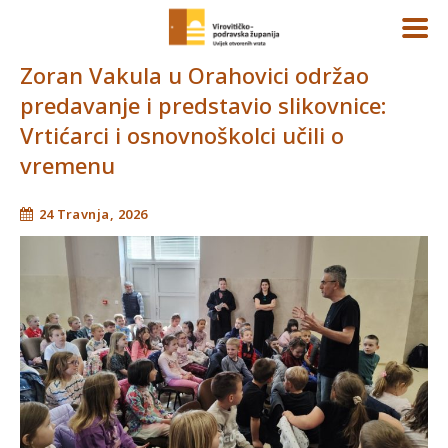
Zoran Vakula u Orahovici održao
predavanje i predstavio slikovnice:
Vrtićarci i osnovnoškolci učili o
vremenu
24 Travnja, 2026