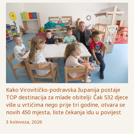
Kako Virovitičko-podravska županija postaje
TOP destinacija za mlade obitelji: Čak 532 djece
više u vrtićima nego prije tri godine, otvara se
novih 450 mjesta, liste čekanja idu u povijest
3 kolovoza, 2026