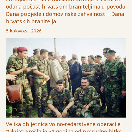
odana počast hrvatskim braniteljima u povodu
Dana pobjede i domovinske zahvalnosti i Dana
hrvatskih branitelja
5 kolovoza, 2026
Velika obljetnica vojno-redarstvene operacije
“Oluja”: Prošla je 31 godina od presudne bitke