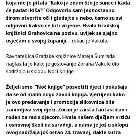
koja me je pitala ”Kako ja znam što je sunce i kada
će padati kiša?” Odgovorio sam jednostavno,
širom otvorite oči i gledajte u nebo, tamo su svi
odgovori kakvo će biti vrijeme. Hvala Gradskoj
knjižnici Orahovica na pozivu, uvijek se sjajno
osjećam u svojoj županiji
– rekao je Vakula.
Ravnateljica Gradske knjižnice Mateja Šumrada
naglasila je kako je gostovanje Zorana Vakule dio
sadržaja u sklopu Noći knjige.
Željeli smo ”Noć knjige” posvetiti djeci i pokušaju
da se od malih nogu zavoli knjiga. Vjerujem kako
je ovo predavanje i promocija slikovnica bila
zanimljiva svoj djeci. Zoran je zaista fantastičan i
rođen za rad s djecom. Hvala našem dječjem vrtiću
i osnovnoj školi na suradnji, a nama je još u sklopu
ovog sadržaja još ostao 24. travanj, dakle sutra –