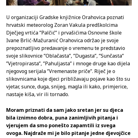
U organizaciji Gradske knjižnice Orahovica poznati
hrvatski meteorolog Zoran Vakula predškolcima
Dječjeg vrtića ”Palčić” i prvašićima Osnovne škole
Ivane Brlić-Mažuranić Orahovica održao je svoje
prepoznatljivo predavanje o vremenu te predstavio
svoje slikovnice ”Oblačasta”, ”Dugasta”, ”Sunčasta”
”Vjetropirasta”, ”Pahuljasta” i mnoge druge kao dijela
njegovog serijala ”Vremenaste priče”. Riječ je o
slikovnicama koje djeci približavaju pojave kao što su
vjetar, sunce, duga, snijeg, magla ili kako, primjerice,
nastaje kiša, vir ili tornado.
Moram priznati da sam jako sretan jer su djeca
bila iznimno dobra, puna zanimljivih pitanja i
vjerujem da smo ponešto zapamtili iz svega
ovoga. Najdraže mi je bilo pitanje jedne djevojčice