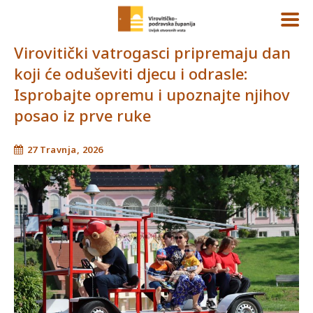
Virovitički vatrogasci pripremaju dan
koji će oduševiti djecu i odrasle:
Isprobajte opremu i upoznajte njihov
posao iz prve ruke
27 Travnja, 2026