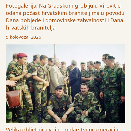
Fotogalerija: Na Gradskom groblju u Virovitici
odana počast hrvatskim braniteljima u povodu
Dana pobjede i domovinske zahvalnosti i Dana
hrvatskih branitelja
5 kolovoza, 2026
Velika obljetnica vojno-redarstvene operacije