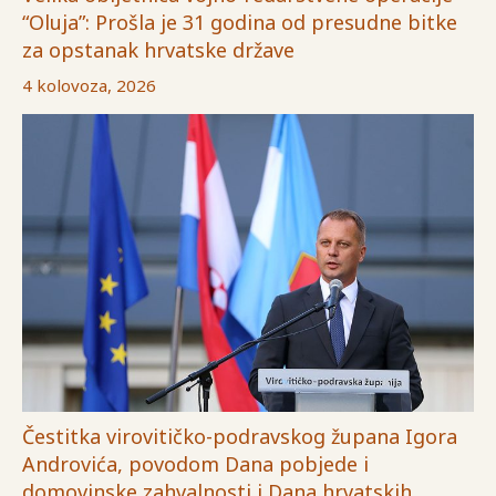
“Oluja”: Prošla je 31 godina od presudne bitke
za opstanak hrvatske države
4 kolovoza, 2026
Čestitka virovitičko-podravskog župana Igora
Androvića, povodom Dana pobjede i
domovinske zahvalnosti i Dana hrvatskih