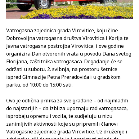
Vatrogasna zajednica grada Virovitice, koju čine
Dobrovoljna vatrogasna društva Virovitica i Korija te
Javna vatrogasna postrojba Virovitica, i ove godine
organizira Dan otvorenih vrata u povodu Dana svetog
Florijana, zaštitnika vatrogasaca. Događanje će se
održati u subotu, 2. svibnja, na prostoru šetnice
ispred Gimnazije Petra Preradovića i u gradskom
parku, od 10:00 do 15:00 sati.
Ovo je odlična prilika za sve građane – od najmlađih
do najstarijih – da izbliza upoznaju rad vatrogasaca,
isprobaju opremu i vozila, te sudjeluju u nizu
zanimljivih aktivnosti koje su pripremili članovi
Vatrogasne zajednice grada Virovitice. Uz druženje i