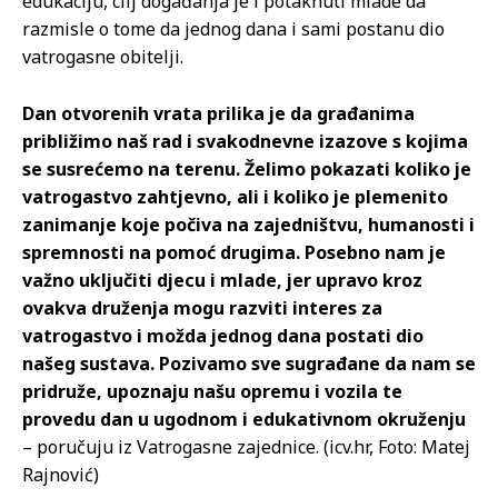
edukaciju, cilj događanja je i potaknuti mlade da
razmisle o tome da jednog dana i sami postanu dio
vatrogasne obitelji.
Dan otvorenih vrata prilika je da građanima
približimo naš rad i svakodnevne izazove s kojima
se susrećemo na terenu. Želimo pokazati koliko je
vatrogastvo zahtjevno, ali i koliko je plemenito
zanimanje koje počiva na zajedništvu, humanosti i
spremnosti na pomoć drugima. Posebno nam je
važno uključiti djecu i mlade, jer upravo kroz
ovakva druženja mogu razviti interes za
vatrogastvo i možda jednog dana postati dio
našeg sustava. Pozivamo sve sugrađane da nam se
pridruže, upoznaju našu opremu i vozila te
provedu dan u ugodnom i edukativnom okruženju
– poručuju iz Vatrogasne zajednice. (icv.hr, Foto: Matej
Rajnović)