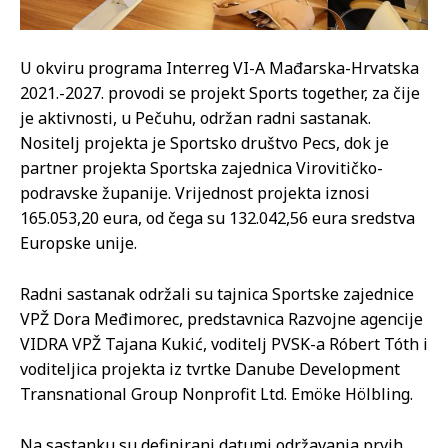
U okviru programa Interreg VI-A Mađarska-Hrvatska
2021.-2027. provodi se projekt Sports together, za čije
je aktivnosti, u Pečuhu, održan radni sastanak.
Nositelj projekta je Sportsko društvo Pecs, dok je
partner projekta Sportska zajednica Virovitičko-
podravske županije. Vrijednost projekta iznosi
165.053,20 eura, od čega su 132.042,56 eura sredstva
Europske unije.
Radni sastanak održali su tajnica Sportske zajednice
VPŽ Dora Međimorec, predstavnica Razvojne agencije
VIDRA VPŽ Tajana Kukić, voditelj PVSK-a Róbert Tóth i
voditeljica projekta iz tvrtke Danube Development
Transnational Group Nonprofit Ltd. Emöke Hölbling.
Na sastanku su definirani datumi održavanja prvih