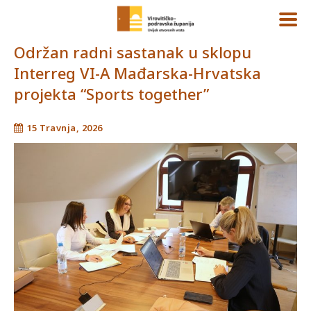
Održan radni sastanak u sklopu
Interreg VI-A Mađarska-Hrvatska
projekta “Sports together”
15 Travnja, 2026