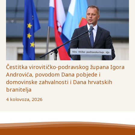
Čestitka virovitičko-podravskog župana Igora
Androvića, povodom Dana pobjede i
domovinske zahvalnosti i Dana hrvatskih
branitelja
4 kolovoza, 2026