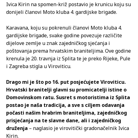
Ivica Kirin na spomen-križ postavio je krunicu koju su
donijeli članovi Moto kluba 4. gardijske brigade.
Karavana, koju su pokrenuli članovi Moto kluba 4.
gardijske brigade, svake godine povezuje različite
dijelove zemlje u znak zajedničkog sjećanja i
poštovanja prema hrvatskim braniteljima. Ove godine
krenula je 20. travnja iz Splita te je preko Rijeke, Pule
i Zagreba stigla u Viroviticu.
Drago mi je što po 16. put posjećujete Viroviticu.
Hrvatski branitelji glavni su promicatelji istine o
Domovinskom ratu. Susret s motoristima iz Splita
postao je naša tradicija, a sve s ciljem odavanja
počasti našim hrabrim braniteljima, zajedničkog
prisjećanja na te slavne dane, ali i zajedničkog
druženja
– naglasio je virovitički gradonačelnik Ivica
Kirin.