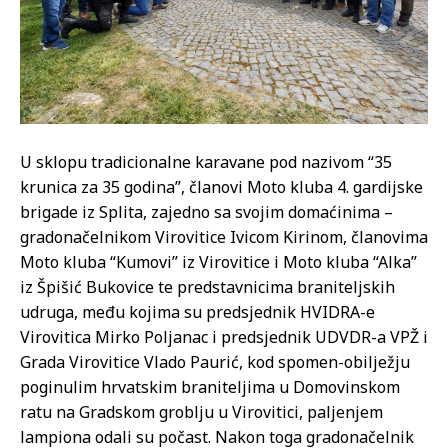
U sklopu tradicionalne karavane pod nazivom “35
krunica za 35 godina”, članovi Moto kluba 4. gardijske
brigade iz Splita, zajedno sa svojim domaćinima –
gradonačelnikom Virovitice Ivicom Kirinom, članovima
Moto kluba “Kumovi” iz Virovitice i Moto kluba “Alka”
iz Špišić Bukovice te predstavnicima braniteljskih
udruga, među kojima su predsjednik HVIDRA-e
Virovitica Mirko Poljanac i predsjednik UDVDR-a VPŽ i
Grada Virovitice Vlado Paurić, kod spomen-obilježju
poginulim hrvatskim braniteljima u Domovinskom
ratu na Gradskom groblju u Virovitici, paljenjem
lampiona odali su počast. Nakon toga gradonačelnik