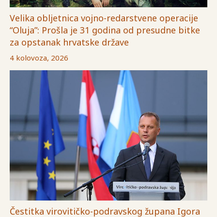
Velika obljetnica vojno-redarstvene operacije
“Oluja”: Prošla je 31 godina od presudne bitke
za opstanak hrvatske države
4 kolovoza, 2026
Čestitka virovitičko-podravskog župana Igora