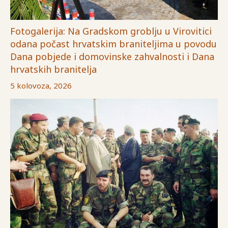
Fotogalerija: Na Gradskom groblju u Virovitici
odana počast hrvatskim braniteljima u povodu
Dana pobjede i domovinske zahvalnosti i Dana
hrvatskih branitelja
5 kolovoza, 2026