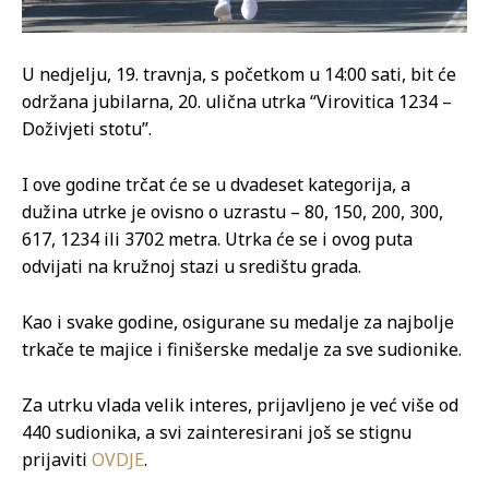
U nedjelju, 19. travnja, s početkom u 14:00 sati, bit će
održana jubilarna, 20. ulična utrka “Virovitica 1234 –
Doživjeti stotu”.
I ove godine trčat će se u dvadeset kategorija, a
dužina utrke je ovisno o uzrastu – 80, 150, 200, 300,
617, 1234 ili 3702 metra. Utrka će se i ovog puta
odvijati na kružnoj stazi u središtu grada.
Kao i svake godine, osigurane su medalje za najbolje
trkače te majice i finišerske medalje za sve sudionike.
Za utrku vlada velik interes, prijavljeno je već više od
440 sudionika, a svi zainteresirani još se stignu
prijaviti
OVDJE
.