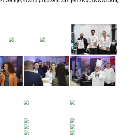
 i zemlje, stvara prijatelje za cijeli život. (www.icv.hr,