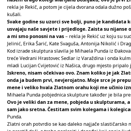
rekla je Rekič, a potom je cijela dvorana odala dužno poš
kušali.
Svake godine su uzorci sve bolji, puno je kandidata 
usvajaju naše savjete i prijedloge. Zaista su nijanse 
a mi smo ponosni na vas
– rekla je Rekić uz koju su su
Jelinić, Erika Šarić, Kate Svaguša, Antonija Nikolić i Dr
Kod izrade skulptura slavila je Mihaela Punda iz Đakova,
treće Vedrani Hrastovec Sedlar iz Varaždina i onda kulmi
mladi Lucijan Cvijetović iz Našica, drugo mjesto pripalo
Iskreno, nisam očekivao ovo. Znam koliko je jak Zlatni 
onda ja budem prvi, nevjerojatno. Moje srce je prepuno
mene i veliko hvala Zlatnom orahu koji me učinio i
Mihaela Punda pobjednica skulpture također je bila pre
Ovo je veliki dan za mene, pobjeda u skulpturama, a
sam jako sretna. Čestitam svim kolegama i kolegicama
Punda.
Zlatni orah potvrdio se kao daleko najjače slastičarsko n