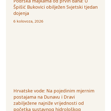
Podrška majkama od prvih dana: U
Špišić Bukovici obilježen Svjetski tjedan
dojenja
6 kolovoza, 2026
Hrvatske vode: Na pojedinim mjernim
postajama na Dunavu i Dravi
zabilježene najniže vrijednosti od
početka sustavnog hidrološkog