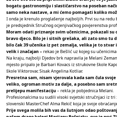
bogatu gastronomiju i slastičarstvo na poseban način
samo neka nastave, a mi ćemo pomagati koliko mo
I onda je krenulo proglašenje najboljih. Prvi su na redu b
je predsjednik Stručnog ocjenjivačkog povjerenstva prof
Moram odati priznanje svim učenicima, pokazali su 
bravo djeco. Bilo je i sitnih grešaka, ali zato smo t
bilo čak 39 učenika iz pet zemalja, velika je to stvar
velik i značajan –
rekao je Bešlić uz kojeg su učenicima
Na kraju, najbolji Djedov brk napravila je Melani Zema
mjesto pripalo je Barbari Kovacs iz strukovne škole Kapo
škole Viktorovac Sisak Angelina Kotliar.
Presretna sam, nisam vjerovala kada sam čula svoje
veliko, ogroman motiv za dalje, a posebno sam sretn
prelijepu manifestaciju
– rekla je pobjednica Melani.
Profesionalcima su sudili visoki svjetski stručnjaci iz tri
slovenski MasterChef Alma Rekič koja je svoje obraćanj
Prije svega molila bih vas da šutnjom odao poštovanj
našem drago kolegi Marijanu Bošnjaku, ovo je prvi Zl