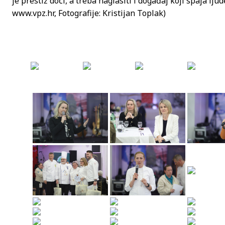
je prestiž doći, a treba naglasiti i događaj koji spaja ljude
www.vpz.hr, Fotografije: Kristijan Toplak)