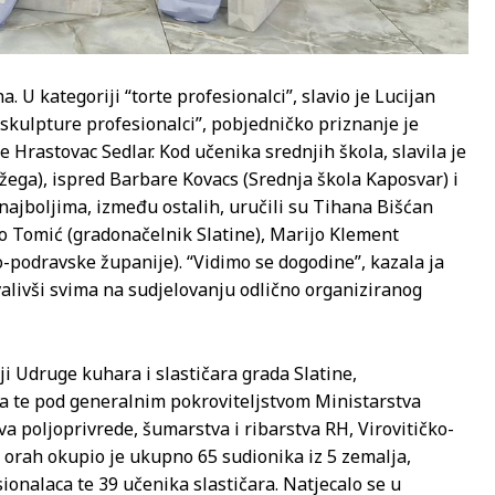
. U kategoriji “torte profesionalci”, slavio je Lucijan
“skulpture profesionalci”, pobjedničko priznanje je
Hrastovac Sedlar. Kod učenika srednjih škola, slavila je
ga), ispred Barbare Kovacs (Srednja škola Kaposvar) i
 najboljima, između ostalih, uručili su Tihana Bišćan
mo Tomić (gradonačelnik Slatine), Marijo Klement
o-podravske županije). “Vidimo se dogodine”, kazala ja
valivši svima na sudjelovanju odlično organiziranog
ji Udruge kuhara i slastičara grada Slatine,
ina te pod generalnim pokroviteljstvom Ministarstva
va poljoprivrede, šumarstva i ribarstva RH, Virovitičko-
i orah okupio je ukupno 65 sudionika iz 5 zemalja,
sionalaca te 39 učenika slastičara. Natjecalo se u