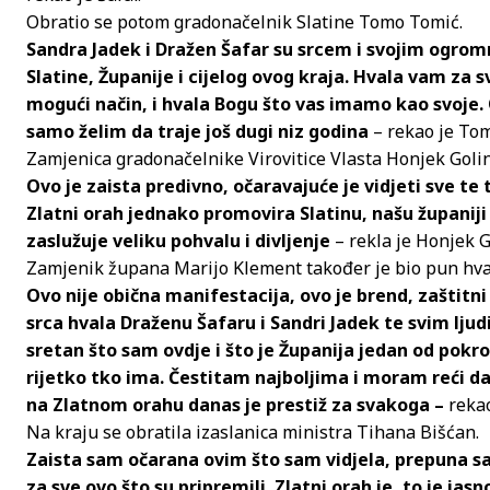
Obratio se potom gradonačelnik Slatine Tomo Tomić.
Sandra Jadek i Dražen Šafar su srcem i svojim ogrom
Slatine, Županije i cijelog ovog kraja. Hvala vam za s
mogući način, i hvala Bogu što vas imamo kao svoje. 
samo želim da traje još dugi niz godina
– rekao je Tom
Zamjenica gradonačelnike Virovitice Vlasta Honjek Golin
Ovo je zaista predivno, očaravajuće je vidjeti sve te to
Zlatni orah jednako promovira Slatinu, našu županiji 
zaslužuje veliku pohvalu i divljenje
– rekla je Honjek G
Zamjenik župana Marijo Klement također je bio pun hvale
Ovo nije obična manifestacija, ovo je brend, zaštitni
srca hvala Draženu Šafaru i Sandri Jadek te svim lju
sretan što sam ovdje i što je Županija jedan od pokrov
rijetko tko ima. Čestitam najboljima i moram reći da 
na Zlatnom orahu danas je prestiž za svakoga –
rekao
Na kraju se obratila izaslanica ministra Tihana Bišćan.
Zaista sam očarana ovim što sam vidjela, prepuna s
za sve ovo što su pripremili. Zlatni orah je, to je j