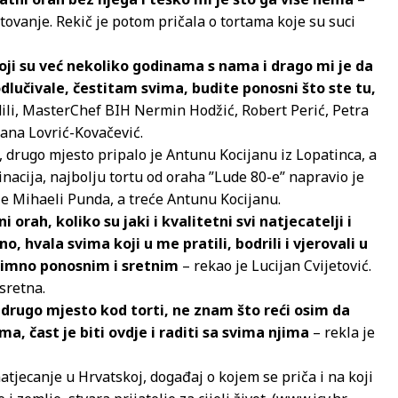
tovanje. Rekič je potom pričala o tortama koje su suci
koji su već nekoliko godinama s nama i drago mi je da
odlučivale, čestitam svima, budite ponosni što ste tu,
dili, MasterChef BIH Nermin Hodžić, Robert Perić, Petra
agana Lovrić-Kovačević.
 drugo mjesto pripalo je Antunu Kocijanu iz Lopatinca, a
nacija, najbolju tortu od oraha ”Lude 80-e” napravio je
 je Mihaeli Punda, a treće Antunu Kocijanu.
orah, koliko su jaki i kvalitetni svi natjecatelji i
, hvala svima koji u me pratili, bodrili i vjerovali u
znimno ponosnim i sretnim
– rekao je Lucijan Cvijetović.
sretna.
 drugo mjesto kod torti, ne znam što reći osim da
, čast je biti ovdje i raditi sa svima njima
– rekla je
atjecanje u Hrvatskoj, događaj o kojem se priča i na koji