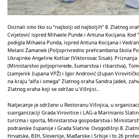
Doznali smo tko su “najbolji od najboljih” 8. Zlatnog oraha
Cvijetović ispred Mihaele Punde i Antuna Kocijana. Kod 
podigla Mihaela Punda, ispred Antuna Kocijana i Vedrane 
Melani Zamanek (Poljoprivredno prehrambena škola Pože
Ukrajinke Angeline Kotliar (Viktorovac Sisak). Priznanja
(Ministarstvo poljoprivrede, šumarstva i ribarstva), To
(zamjenik župana VPŽ) i Igor Andrović (župan Virovitičk
na kraju “alfa i omega” Zlatnog oraha Sandra Jadek, zah
Zlatnog oraha koji se održao u Višnjici…
Natjecanje je održano u Restoranu Višnjica, u organizaci
suorganizaciji Grada Virovitice i LAG-a Marinianis Slat
turizma i sporta, Ministarstva gospodarstva i Ministarst
podravske županije i Grada Slatine. Ovogodišnji 8. Zlatn
Hrvatske, BIH, Slovenije, Mađarske i Srbije i to 26 profe