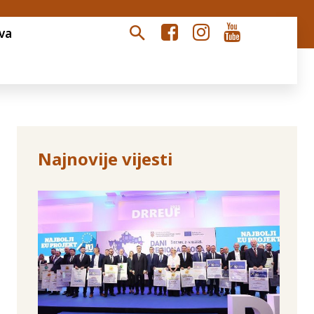
va
Najnovije vijesti