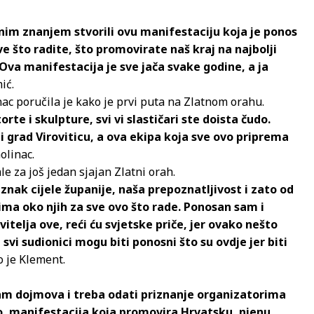
nim znanjem stvorili ovu manifestaciju koja je ponos
ve što radite, što promovirate naš kraj na najbolji
Ova manifestacija je sve jača svake godine, a ja
ić.
ac poručila je kako je prvi puta na Zlatnom orahu.
rte i skulpture, svi vi slastičari ste doista čudo.
i grad Viroviticu, a ova ekipa koja sve ovo priprema
olinac.
 za još jedan sjajan Zlatni orah.
 znak cijele županije, naša prepoznatljivost i zato od
dima oko njih za sve ovo što rade. Ponosan sam i
itelja ove, reći ću svjetske priče, jer ovako nešto
svi sudionici mogu biti ponosni što su ovdje jer biti
 je Klement.
am dojmova i treba odati priznanje organizatorima
asno, manifestacija koja promovira Hrvatsku, njenu