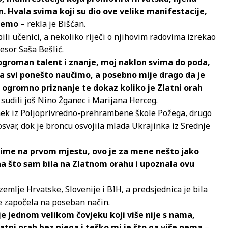
. Hvala svima koji su dio ove velike manifestacije,
žemo
– rekla je Bišćan.
ili učenici, a nekoliko riječi o njihovim radovima izrekao
esor Saša Bešlić.
ogroman talent i znanje, moj naklon svima do poda,
u da svi ponešto naučimo, a posebno mije drago da je
 i ogromno priznanje te dokaz koliko je Zlatni orah
 sudili još Nino Žganec i Marijana Herceg.
nek iz Poljoprivredno-prehrambene škole Požega, drugo
svar, dok je broncu osvojila mlada Ukrajinka iz Srednje
 ime na prvom mjestu, ovo je za mene nešto jako
a što sam bila na Zlatnom orahu i upoznala ovu
 zemlje Hrvatske, Slovenije i BIH, a predsjednica je bila
e započela na poseban način.
e jednom velikom čovjeku koji više nije s nama,
atni orah bez njega i teško mi je što ga više nema
–