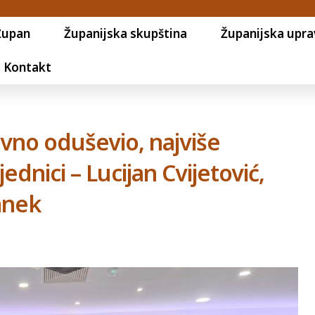
Župan
Županijska skupština
Županijska upra
Kontakt
ovno oduševio, najviše
jednici – Lucijan Cvijetović,
anek