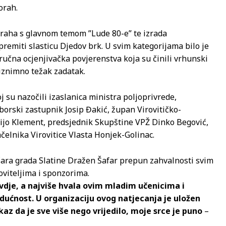
orah.
d oraha s glavnom temom ”Lude 80-e” te izrada
premiti slasticu Djedov brk. U svim kategorijama bilo je
ručna ocjenjivačka povjerenstva koja su činili vrhunski
 iznimno težak zadatak.
j su nazočili izaslanica ministra poljoprivrede,
borski zastupnik Josip Đakić, župan Virovitičko-
ijo Klement, predsjednik Skupštine VPŽ Dinko Begović,
elnika Virovitice Vlasta Honjek-Golinac.
čara grada Slatine Dražen Šafar prepun zahvalnosti svim
viteljima i sponzorima.
ovdje, a najviše hvala ovim mladim učenicima i
udućnost. U organizaciju ovog natjecanja je uložen
kaz da je sve više nego vrijedilo, moje srce je puno
–