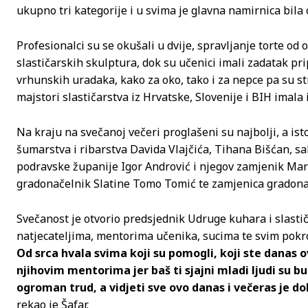
ukupno tri kategorije i u svima je glavna namirnica bila 
Profesionalci su se okušali u dvije, spravljanje torte o
slastičarskih skulptura, dok su učenici imali zadatak pri
vrhunskih uradaka, kako za oko, tako i za nepce pa su st
majstori slastičarstva iz Hrvatske, Slovenije i BIH imala
Na kraju na svečanoj večeri proglašeni su najbolji, a isto
šumarstva i ribarstva Davida Vlajčića, Tihana Bišćan, sa
podravske županije Igor Andrović i njegov zamjenik Mar
gradonačelnik Slatine Tomo Tomić te zamjenica gradonač
Svečanost je otvorio predsjednik Udruge kuhara i slasti
natjecateljima, mentorima učenika, sucima te svim pokro
Od srca hvala svima koji su pomogli, koji ste danas 
njihovim mentorima jer baš ti sjajni mladi ljudi su b
ogroman trud, a vidjeti sve ovo danas i večeras je do
rekao je Šafar.