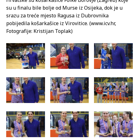
Hrvatske su košarkašice Folke Borovje (Zagreb) koje
su u finalu bile bolje od Murse iz Osijeka, dok je u
srazu za treće mjesto Ragusa iz Dubrovnika
pobijedila košarkašice iz Virovitice. (www.icv.hr,
Fotografije: Kristijan Toplak)