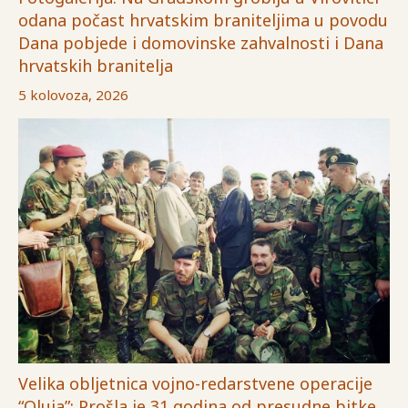
odana počast hrvatskim braniteljima u povodu
Dana pobjede i domovinske zahvalnosti i Dana
hrvatskih branitelja
5 kolovoza, 2026
Velika obljetnica vojno-redarstvene operacije
“Oluja”: Prošla je 31 godina od presudne bitke