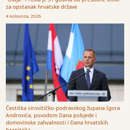
za opstanak hrvatske države
4 kolovoza, 2026
Čestitka virovitičko-podravskog župana Igora
Androvića, povodom Dana pobjede i
domovinske zahvalnosti i Dana hrvatskih
branitelja