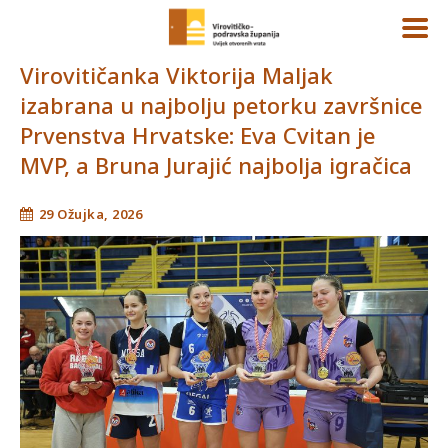
Virovitičanka Viktorija Maljak
izabrana u najbolju petorku završnice
Prvenstva Hrvatske: Eva Cvitan je
MVP, a Bruna Jurajić najbolja igračica
29 Ožujka, 2026