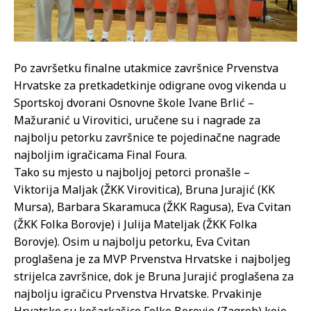
Po završetku finalne utakmice završnice Prvenstva
Hrvatske za pretkadetkinje odigrane ovog vikenda u
Sportskoj dvorani Osnovne škole Ivane Brlić –
Mažuranić u Virovitici, uručene su i nagrade za
najbolju petorku završnice te pojedinačne nagrade
najboljim igračicama Final Foura.
Tako su mjesto u najboljoj petorci pronašle –
Viktorija Maljak (ŽKK Virovitica), Bruna Jurajić (KK
Mursa), Barbara Skaramuca (ŽKK Ragusa), Eva Cvitan
(ŽKK Folka Borovje) i Julija Mateljak (ŽKK Folka
Borovje). Osim u najbolju petorku, Eva Cvitan
proglašena je za MVP Prvenstva Hrvatske i najboljeg
strijelca završnice, dok je Bruna Jurajić proglašena za
najbolju igračicu Prvenstva Hrvatske. Prvakinje