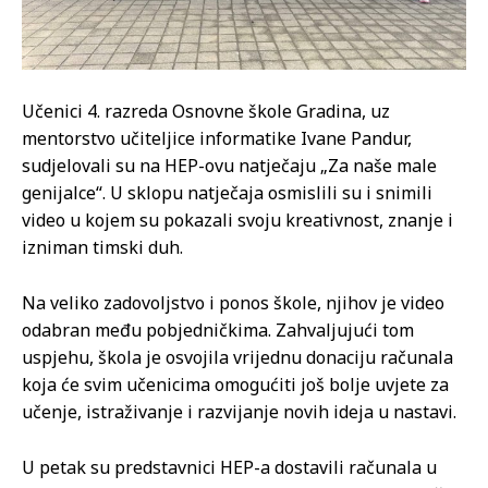
Učenici 4. razreda Osnovne škole Gradina, uz
mentorstvo učiteljice informatike Ivane Pandur,
sudjelovali su na HEP-ovu natječaju „Za naše male
genijalce“. U sklopu natječaja osmislili su i snimili
video u kojem su pokazali svoju kreativnost, znanje i
izniman timski duh.
Na veliko zadovoljstvo i ponos škole, njihov je video
odabran među pobjedničkima. Zahvaljujući tom
uspjehu, škola je osvojila vrijednu donaciju računala
koja će svim učenicima omogućiti još bolje uvjete za
učenje, istraživanje i razvijanje novih ideja u nastavi.
U petak su predstavnici HEP-a dostavili računala u