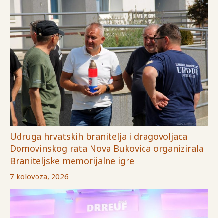
Udruga hrvatskih branitelja i dragovoljaca
Domovinskog rata Nova Bukovica organizirala
Braniteljske memorijalne igre
7 kolovoza, 2026