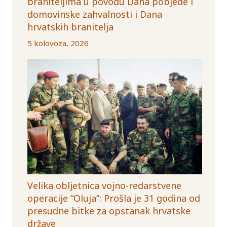
braniteljima u povodu Dana pobjede i
domovinske zahvalnosti i Dana
hrvatskih branitelja
5 kolovoza, 2026
Velika obljetnica vojno-redarstvene
operacije “Oluja”: Prošla je 31 godina od
presudne bitke za opstanak hrvatske
države