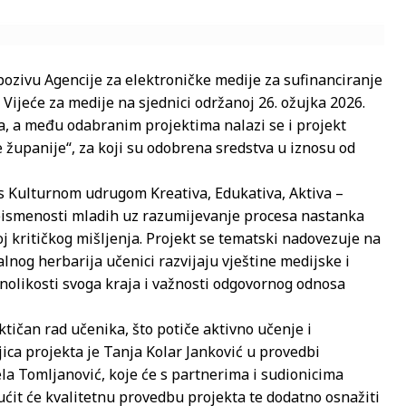
pozivu Agencije za elektroničke medije za sufinanciranje
Vijeće za medije na sjednici održanoj 26. ožujka 2026.
va, a među odabranim projektima nalazi se i projekt
e županije“, za koji su odobrena sredstva u iznosu od
 s Kulturnom udrugom Kreativa, Edukativa, Aktiva –
e pismenosti mladih uz razumijevanje procesa nastanka
oj kritičkog mišljenja. Projekt se tematski nadovezuje na
talnog herbarija učenici razvijaju vještine medijske i
znolikosti svoga kraja i važnosti odgovornog odnosa
ktičan rad učenika, što potiče aktivno učenje i
ica projekta je Tanja Kolar Janković u provedbi
ela Tomljanović, koje će s partnerima i sudionicima
ćit će kvalitetnu provedbu projekta te dodatno osnažiti