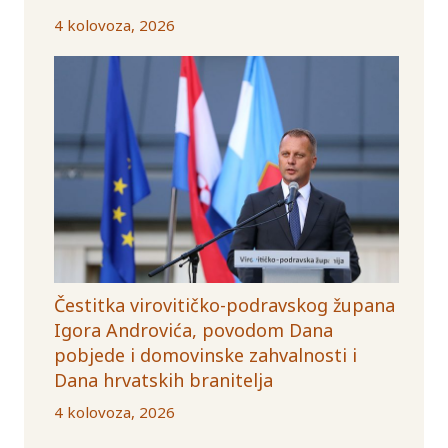
4 kolovoza, 2026
Čestitka virovitičko-podravskog župana
Igora Androvića, povodom Dana
pobjede i domovinske zahvalnosti i
Dana hrvatskih branitelja
4 kolovoza, 2026