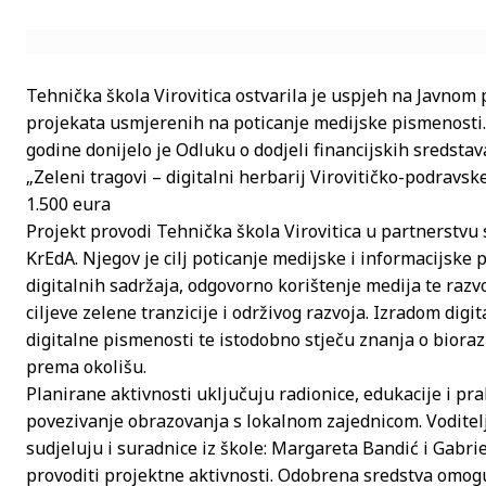
Tehnička škola Virovitica ostvarila je uspjeh na Javnom 
projekata usmjerenih na poticanje medijske pismenosti. 
godine donijelo je Odluku o dodjeli financijskih sredsta
„Zeleni tragovi – digitalni herbarij Virovitičko-podravsk
1.500 eura
Projekt provodi Tehnička škola Virovitica u partnerstvu
KrEdA. Njegov je cilj poticanje medijske i informacijsk
digitalnih sadržaja, odgovorno korištenje medija te razv
ciljeve zelene tranzicije i održivog razvoja. Izradom digi
digitalne pismenosti te istodobno stječu znanja o biora
prema okolišu.
Planirane aktivnosti uključuju radionice, edukacije i pra
povezivanje obrazovanja s lokalnom zajednicom. Voditelj
sudjeluju i suradnice iz škole: Margareta Bandić i Gabri
provoditi projektne aktivnosti. Odobrena sredstva omogu