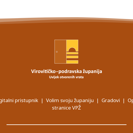
gitalni pristupnik
|
Volim svoju županiju
|
Gradovi
|
Op
stranice VPŽ