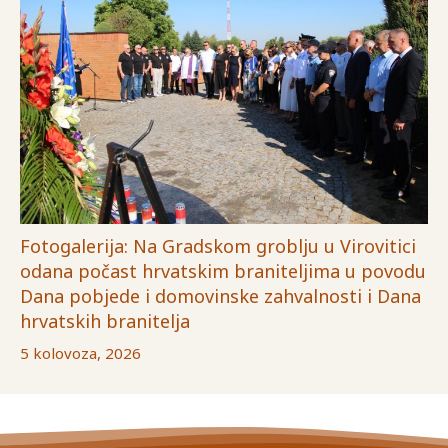
Fotogalerija: Na Gradskom groblju u Virovitici
odana počast hrvatskim braniteljima u povodu
Dana pobjede i domovinske zahvalnosti i Dana
hrvatskih branitelja
5 kolovoza, 2026