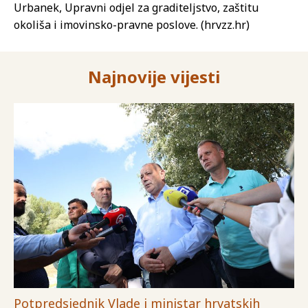
Urbanek, Upravni odjel za graditeljstvo, zaštitu
okoliša i imovinsko-pravne poslove. (hrvzz.hr)
Najnovije vijesti
Potpredsjednik Vlade i ministar hrvatskih