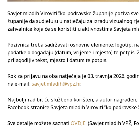
Savjet mladih Virovitičko-podravske županije poziva sve
županije da sudjeluju u natječaju za izradu vizualnog rj
zahvalnice koja će se koristiti u aktivnostima Savjeta ml
Pozivnica treba sadržavati osnovne elemente: logotip, na
podatke o događaju (datum, vrijeme i mjesto) te potpis. Z
prilagodljiv tekst, mjesto i datum te potpis.
Rok za prijavu na oba natječaja je 03. travnja 2026. godi
na e-mail:
savjet.mladih@vpz.hr
.
Najbolji rad bit će službeno korišten, a autor nagrađen
Facebook stranice Savjeta mladih Virovitičko podravske 
Sve detalje možete saznati
OVDJE
. (Savjet mladih VPŽ, Fo