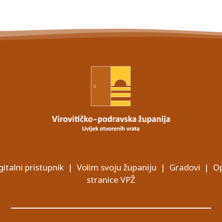
gitalni pristupnik
|
Volim svoju županiju
|
Gradovi
|
Op
stranice VPŽ