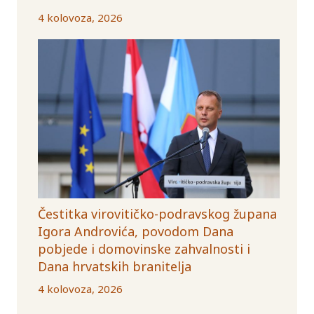
4 kolovoza, 2026
Čestitka virovitičko-podravskog župana
Igora Androvića, povodom Dana
pobjede i domovinske zahvalnosti i
Dana hrvatskih branitelja
4 kolovoza, 2026