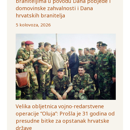
braniteljima u povodu Dana pobjede i
domovinske zahvalnosti i Dana
hrvatskih branitelja
5 kolovoza, 2026
Velika obljetnica vojno-redarstvene
operacije “Oluja”: Prošla je 31 godina od
presudne bitke za opstanak hrvatske
države