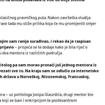
 klasičnog pravničkog puta. Nakon završetka studija
avo tada mu stiže prilika koja će mu promijeniti smjer
ojim sam ranije surađivao, i rekao da je raspisan
prijavio
– prisjeća se te dodaje kako je bila riječ o
 dva mentora iz različitih područja.
litolog pa sam morao pronaći još jednog mentora iz
ezati sve to. Na kraju sam se odlučio za internetsko
ih država u Norveškoj, Nizozemskoj, Francuskoj,
ra – uz politologa Josipa Glaurdića, drugi mentor bio
 a koji se bavi i enkripcijom te postkvantnom