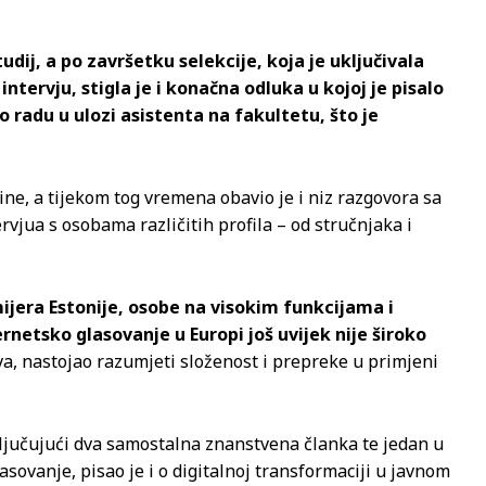
udij, a po završetku selekcije, koja je uključivala
intervju, stigla je i konačna odluka u kojoj je pisalo
radu u ulozi asistenta na fakultetu, što je
dine, a tijekom tog vremena obavio je i niz razgovora sa
rvjua s osobama različitih profila – od stručnjaka i
remijera Estonije, osobe na visokim funkcijama i
ernetsko glasovanje u Europi još uvijek nije široko
ava, nastojao razumjeti složenost i prepreke u primjeni
ključujući dva samostalna znanstvena članka te jedan u
ovanje, pisao je i o digitalnoj transformaciji u javnom