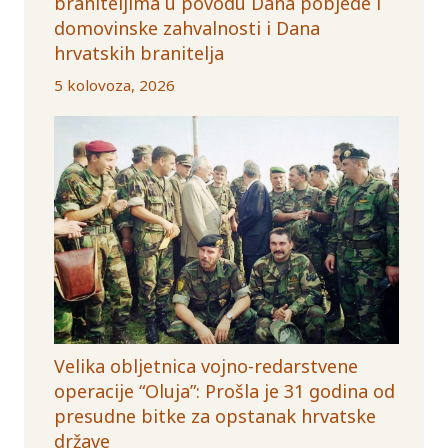
braniteljima u povodu Dana pobjede i
domovinske zahvalnosti i Dana
hrvatskih branitelja
5 kolovoza, 2026
Velika obljetnica vojno-redarstvene
operacije “Oluja”: Prošla je 31 godina od
presudne bitke za opstanak hrvatske
države