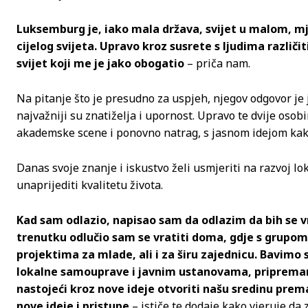
Luksemburg je, iako mala država, svijet u malom, mje
cijelog svijeta. Upravo kroz susrete s ljudima različ
svijet koji me je jako obogatio
– priča nam.
Na pitanje što je presudno za uspjeh, njegov odgovor je 
najvažniji su znatiželja i upornost. Upravo te dvije os
akademske scene i ponovno natrag, s jasnom idejom kako
Danas svoje znanje i iskustvo želi usmjeriti na razvoj lo
unaprijediti kvalitetu života.
Kad sam odlazio, napisao sam da odlazim da bih se v
trenutku odlučio sam se vratiti doma, gdje s grupo
projektima za mlade, ali i za širu zajednicu. Bavim
lokalne samouprave i javnim ustanovama, priprema
nastojeći kroz nove ideje otvoriti našu sredinu prem
nove ideje i pristupe
– ističe te dodaje kako vjeruje d