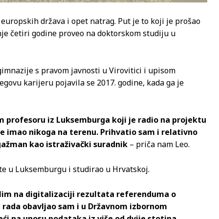
uropskih država i opet natrag. Put je to koji je prošao
dnje četiri godine proveo na doktorskom studiju u
imnazije s pravom javnosti u Virovitici i upisom
egovu karijeru pojavila se 2017. godine, kada ga je
profesoru iz Luksemburga koji je radio na projektu
je imao nikoga na terenu. Prihvatio sam i relativno
ažman kao istraživački suradnik
– priča nam Leo.
šte u Luksemburgu i studirao u Hrvatskoj.
im na digitalizaciji rezultata referenduma o
tog rada obavljao sam i u Državnom izbornom
ći na unosu podataka iz više od dvije stotina