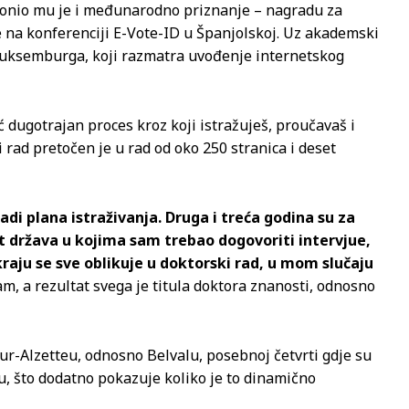
donio mu je i međunarodno priznanje – nagradu za
e na konferenciji E-Vote-ID u Španjolskoj. Uz akademski
 Luksemburga, koji razmatra uvođenje internetskog
 dugotrajan proces kroz koji istražuješ, proučavaš i
ki rad pretočen je u rad od oko 250 stranica i deset
adi plana istraživanja. Druga i treća godina su za
 država u kojima sam trebao dogovoriti intervjue,
a kraju se sve oblikuje u doktorski rad, u mom slučaju
m, a rezultat svega je titula doktora znanosti, odnosno
r-Alzetteu, odnosno Belvalu, posebnoj četvrti gdje su
u, što dodatno pokazuje koliko je to dinamično