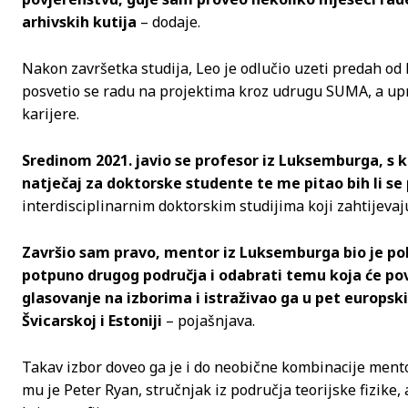
arhivskih kutija
– dodaje.
Nakon završetka studija, Leo je odlučio uzeti predah od
posvetio se radu na projektima kroz udrugu SUMA, a upr
karijere.
Sredinom 2021. javio se profesor iz Luksemburga, s k
natječaj za doktorske studente te me pitao bih li se 
interdisciplinarnim doktorskim studijima koji zahtijevaju
Završio sam pravo, mentor iz Luksemburga bio je po
potpuno drugog područja i odabrati temu koja će pov
glasovanje na izborima i istraživao ga u pet europsk
Švicarskoj i Estoniji
– pojašnjava.
Takav izbor doveo ga je i do neobične kombinacije mento
mu je Peter Ryan, stručnjak iz područja teorijske fizike,