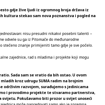
sto gdje žive ljudi iz ogromnog broja država iz
itih kultura stekao sam nova poznanstva i pogled na
jednostavan: nisu presudni nikakvi posebni talenti –
obine odvele su ga iz Pitomače do međunarodne
 stečeno znanje primijeniti tamo gdje je sve počelo.
kalne zajednice, rad s mladima i projekte koji mogu
ratio. Sada sam se vratio da bih ostao. U ovom
m mladih kroz udrugu SUMA radim na brojnim
o se održivim razvojem, surađujemo s jedinicama
mo i provodimo projekte te stvaramo partnerstva,
a svijetu. Pokušavamo biti prozor u svijet unoseći
a zajednica može napredovati samo ako je spremna