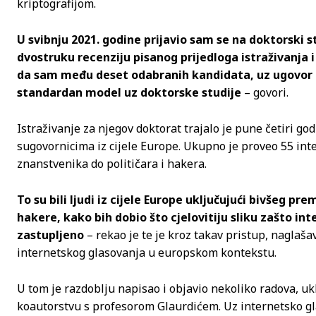
kriptografijom.
U svibnju 2021. godine prijavio sam se na doktorski st
dvostruku recenziju pisanog prijedloga istraživanja i 
da sam među deset odabranih kandidata, uz ugovor o 
standardan model uz doktorske studije
– govori.
Istraživanje za njegov doktorat trajalo je pune četiri go
sugovornicima iz cijele Europe. Ukupno je proveo 55 inte
znanstvenika do političara i hakera.
To su bili ljudi iz cijele Europe uključujući bivšeg p
hakere, kako bih dobio što cjelovitiju sliku zašto int
zastupljeno
– rekao je te je kroz takav pristup, naglaš
internetskog glasovanja u europskom kontekstu.
U tom je razdoblju napisao i objavio nekoliko radova, u
koautorstvu s profesorom Glaurdićem. Uz internetsko glas