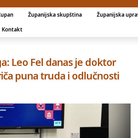
Župan
Županijska skupština
Županijska upra
Kontakt
 Leo Fel danas je doktor
priča puna truda i odlučnosti