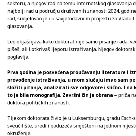
sektoru, a njegov rad na temu internetskog glasovanja 
najbolji rad u području društvenih znanosti 2024. godin
rad, sudjelovao je i u savjetodavnom projektu za Vladu
glasovanja.
Leo objašnjava kako doktorat nije samo pisanje rada, već
pišeš, ali i otkrivaš ljepotu istraživanja. Njegov doktors
poglavlja.
Prva godina je posvećena proučavanju literature i izr
provođenje istraživanja, u mom slučaju imao sam pet
složiti pitanja, analizirati sve odgovore i slično. I n
to je bila monografija. Završni čin je obrana
– priča na
doktora političkih znanosti.
Tijekom doktorata živio je u Luksemburgu, gradu Esch-su
sveučilište, uredi i poduzeća smješteni na jednom mjest
okruženje.