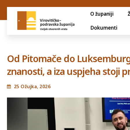
O županiji
Dokumenti
Od Pitomače do Luksemburga:
znanosti, a iza uspjeha stoji 
25 Ožujka, 2026