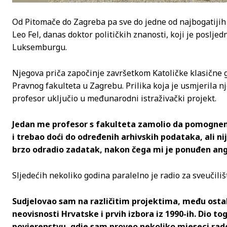
Od Pitomače do Zagreba pa sve do jedne od najbogatijih e
Leo Fel, danas doktor političkih znanosti, koji je poslje
Luksemburgu.
Njegova priča započinje završetkom Katoličke klasične g
Pravnog fakulteta u Zagrebu. Prilika koja je usmjerila nj
profesor uključio u međunarodni istraživački projekt.
Jedan me profesor s fakulteta zamolio da pomognem 
i trebao doći do određenih arhivskih podataka, ali ni
brzo odradio zadatak, nakon čega mi je ponuđen ang
Sljedećih nekoliko godina paralelno je radio za sveučili
Sudjelovao sam na različitim projektima, među ostal
neovisnosti Hrvatske i prvih izbora iz 1990-ih. Dio 
povjerenstvu, gdje sam proveo nekoliko mjeseci rade