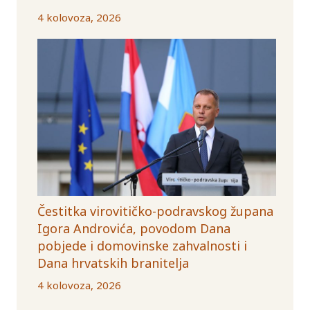
4 kolovoza, 2026
Čestitka virovitičko-podravskog župana
Igora Androvića, povodom Dana
pobjede i domovinske zahvalnosti i
Dana hrvatskih branitelja
4 kolovoza, 2026